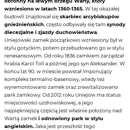
obronny na lewym brzegu Warty, który
wzniesiono w latach 1360-1365.
W tej okazałej
budowli znajdował się
skarbiec arcybiskupów
gnieźnieńskich
, często odbywały się tam
synody
diecezjalne i zjazdy duchowieństwa
.
Uniejowski zamek początkowo wzniesiony był w
stylu gotyckim, potem przebudowano go w stylu
renesansowym. Od roku 1836 zamkiem zarządzał
hrabia Karol Toll a później jego syn Aleksander. W
końcu lat 90. w mieście powstał imponujący
kompleks termalno-basenowy, wtedy też
wyremontowano zamek oraz zrewitalizowano
park zamkowy. Od 2012 roku Uniejów ma status
miejscowości uzdrowiskowej, a jego
najpiękniejszą częścią jest właśnie położony nad
Wartą zamek
i odnowiony park w stylu
angielskim.
Jaka jest przeszłość tego