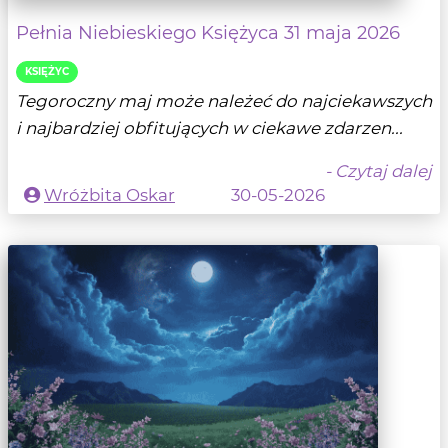
Pełnia Niebieskiego Księżyca 31 maja 2026
KSIĘŻYC
Tegoroczny maj może należeć do najciekawszych
i najbardziej obfitujących w ciekawe zdarzen...
- Czytaj dalej
Wróżbita Oskar
30-05-2026