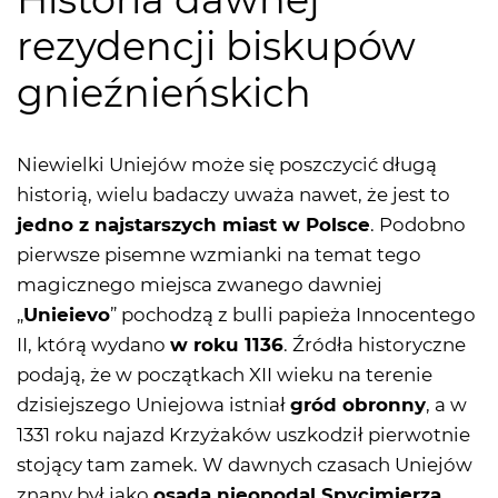
rezydencji biskupów
gnieźnieńskich
Niewielki Uniejów może się poszczycić długą
historią, wielu badaczy uważa nawet, że jest to
jedno z najstarszych miast w Polsce
. Podobno
pierwsze pisemne wzmianki na temat tego
magicznego miejsca zwanego dawniej
„
Unieievo
” pochodzą z bulli papieża Innocentego
II, którą wydano
w roku 1136
. Źródła historyczne
podają, że w początkach XII wieku na terenie
dzisiejszego Uniejowa istniał
gród obronny
, a w
1331 roku najazd Krzyżaków uszkodził pierwotnie
stojący tam zamek. W dawnych czasach Uniejów
znany był jako
osada nieopodal Spycimierza