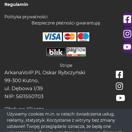
Regulamin
Polityka prywatności
Bezpieczne płatności gwarantują:
Stripe
ArkanaVoIP.PL Oskar Rybczyński
99-300 Kutno,
ul. Dębowa 1/39
NIP: 5611550703
Obsługa Klienta
Używamy cookies m.in. w celach: świadczenia usług,
tel.:
+48228966666
reklamy, statystyk. Korzystanie z witryny bez zmiany
bok[@]wrozbytarot.online
ustawień Twojej przeglądarki oznacza, że będą one