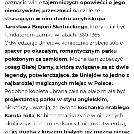
poznacie wiele
tajemniczych opowieści o jego
nieoczywistej przeszłości
na czele ze
straszącym w nim duchu arcybiskupa
Jarosława Bogorii Skotnickiego
, który miał być
fundatorem zamku w latach 1360-1365.
Odwiedzając Uniejów, koniecznie zróbcie sobie
spacer po okazałym, romantycznym parku
położonym za zamkiem.
Można tam zobaczyć
p
osąg Białej Damy, z którą związane są aż dwie
legendy, potwierdzające, że Uniejów to jedno z
najbardziej magicznych miejsc w Polsce.
Podobno kobieta ubrana cała na biało miała być
projektantką parku w stylu angielskim
,
niektórzy uważają, że była to
kochanka hrabiego
Karola Tolla
. Kobieta straciła życie w niejasnych
okolicznościach, mieszkańcy Uniejowa twierdzą,
że
jej ducha z koszem białych róż można nieraz