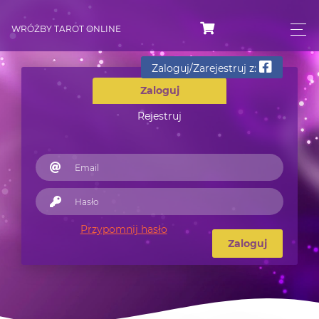
WRÓŻBY TAROT ONLINE
Zaloguj/Zarejestruj z:
Zaloguj
Rejestruj
Przypomnij hasło
Zaloguj