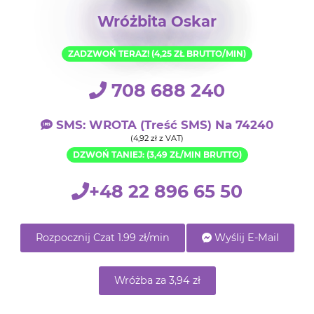
Wróżbita Oskar
ZADZWOŃ TERAZ! (4,25 ZŁ BRUTTO/MIN)
708 688 240
SMS: WROTA (treść SMS) Na 74240
(4,92 zł z VAT)
DZWOŃ TANIEJ: (3,49 ZŁ/MIN BRUTTO)
+48 22 896 65 50
Rozpocznij Czat 1.99 zł/min
Wyślij E-Mail
Wróżba za 3,94 zł