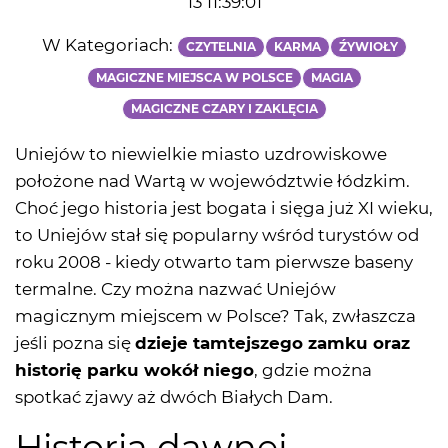
13 11:39:01
W Kategoriach:
CZYTELNIA
KARMA
ŹYWIOŁY
MAGICZNE MIEJSCA W POLSCE
MAGIA
MAGICZNE CZARY I ZAKLĘCIA
Uniejów to niewielkie miasto uzdrowiskowe
położone nad Wartą w województwie łódzkim.
Choć jego historia jest bogata i sięga już XI wieku,
to Uniejów stał się popularny wśród turystów od
roku 2008 - kiedy otwarto tam pierwsze baseny
termalne. Czy można nazwać Uniejów
magicznym miejscem w Polsce? Tak, zwłaszcza
jeśli pozna się
dzieje tamtejszego zamku oraz
historię parku wokół niego
, gdzie można
spotkać zjawy aż dwóch Białych Dam.
Historia dawnej