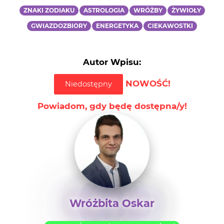
ZNAKI ZODIAKU
ASTROLOGIA
WRÓŻBY
ŻYWIOŁY
GWIAZDOZBIORY
ENERGETYKA
CIEKAWOSTKI
Autor Wpisu:
NOWOŚĆ!
Niedostępny
Powiadom, gdy będę dostępna/y!
Wróżbita Oskar