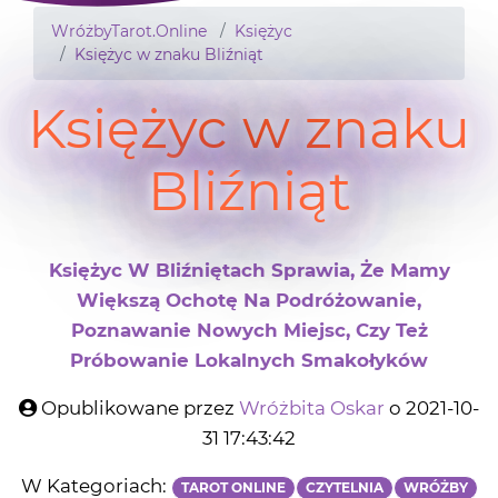
WróżbyTarot.Online
Księżyc
Księżyc w znaku Bliźniąt
Księżyc w znaku
Bliźniąt
Księżyc W Bliźniętach Sprawia, Że Mamy
Większą Ochotę Na Podróżowanie,
Poznawanie Nowych Miejsc, Czy Też
Próbowanie Lokalnych Smakołyków
Opublikowane przez
Wróżbita Oskar
o 2021-10-
31 17:43:42
W Kategoriach:
TAROT ONLINE
CZYTELNIA
WRÓŻBY