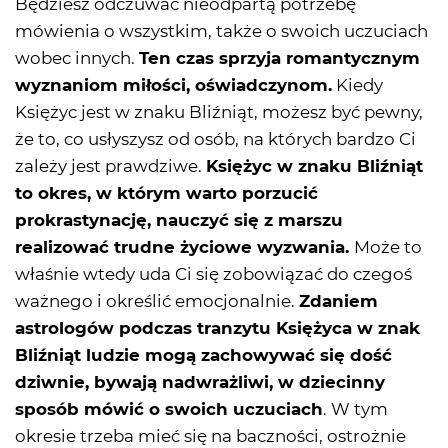
Będziesz odczuwać nieodpartą potrzebę
mówienia o wszystkim, także o swoich uczuciach
wobec innych.
Ten czas sprzyja romantycznym
wyznaniom miłości, oświadczynom.
Kiedy
Księżyc jest w znaku Bliźniąt, możesz być pewny,
że to, co usłyszysz od osób, na których bardzo Ci
zależy jest prawdziwe.
Księżyc w znaku Bliźniąt
to okres, w którym warto porzucić
prokrastynację, nauczyć się z marszu
realizować trudne życiowe wyzwania.
Może to
właśnie wtedy uda Ci się zobowiązać do czegoś
ważnego i określić emocjonalnie.
Zdaniem
astrologów podczas tranzytu Księżyca w znak
Bliźniąt ludzie mogą zachowywać się dość
dziwnie, bywają nadwrażliwi, w dziecinny
sposób mówić o swoich uczuciach
. W tym
okresie trzeba mieć się na baczności, ostrożnie