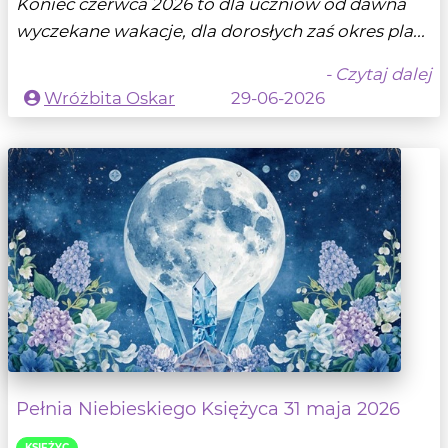
Koniec czerwca 2026 to dla uczniów od dawna
wyczekane wakacje, dla dorosłych zaś okres pla...
- Czytaj dalej
Wróżbita Oskar
29-06-2026
Pełnia Niebieskiego Księżyca 31 maja 2026
KSIĘŻYC