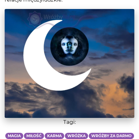
Tagi:
MAGIA
MIŁOŚĆ
KARMA
WRÓŻKA
WRÓŻBY ZA DARMO