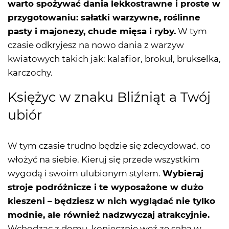
warto spożywać dania lekkostrawne i proste w
przygotowaniu: sałatki warzywne, roślinne
pasty i majonezy, chude mięsa i ryby.
W tym
czasie odkryjesz na nowo dania z warzyw
kwiatowych takich jak: kalafior, brokuł, brukselka,
karczochy.
Księżyc w znaku Bliźniąt a Twój
ubiór
W tym czasie trudno będzie się zdecydować, co
włożyć na siebie. Kieruj się przede wszystkim
wygodą i swoim ulubionym stylem.
Wybieraj
stroje podróżnicze i te wyposażone w dużo
kieszeni – będziesz w nich wyglądać nie tylko
modnie, ale również nadzwyczaj atrakcyjnie.
Wchodząc z domu, koniecznie weź ze sobą w