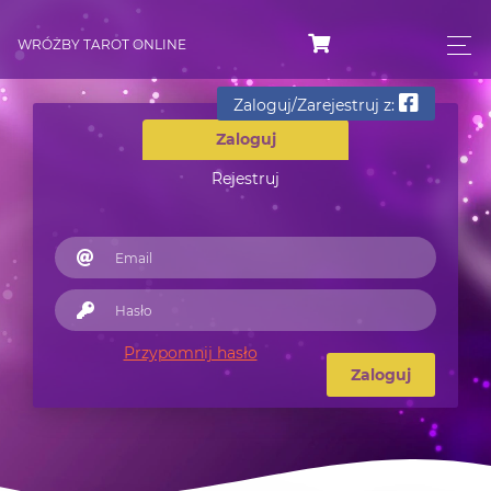
WRÓŻBY TAROT ONLINE
Zaloguj/Zarejestruj z:
Zaloguj
Rejestruj
Przypomnij hasło
Zaloguj