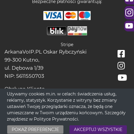
Bezpieczne płatności gwarantują:
Stripe
ArkanaVoIP.PL Oskar Rybczyński
99-300 Kutno,
ul. Dębowa 1/39
NIP: 5611550703
Obsługa Klienta
Używamy cookies m.in. w celach: świadczenia usług,
tel.:
+48228966666
reklamy, statystyk. Korzystanie z witryny bez zmiany
bok[@]wrozbytarot.online
ustawień Twojej przeglądarki oznacza, że będą one
umieszczane w Twoim urządzeniu końcowym. Szczegóły
znajdziesz w
Polityce Prywatności
.
© 2017-2026 WrozbyTarot.Online - Nowoczesne Spojrzenie na
POKAŻ PREFERENCJE
AKCEPTUJ WSZYSTKIE
ponadczasową Ezoterykę.