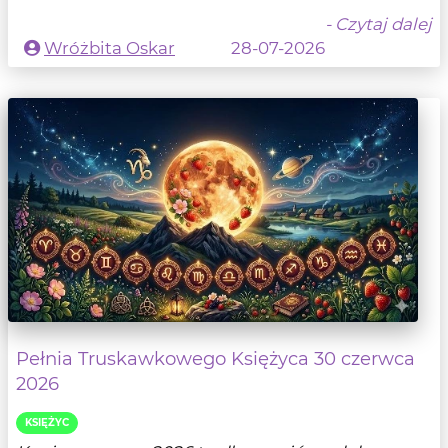
- Czytaj dalej
Wróżbita Oskar
28-07-2026
Pełnia Truskawkowego Księżyca 30 czerwca
2026
KSIĘŻYC