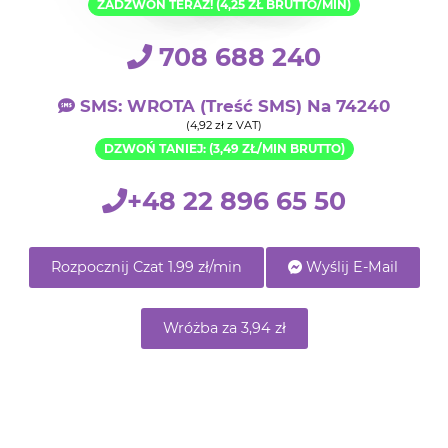
ZADZWOŃ TERAZ! (4,25 ZŁ BRUTTO/MIN)
708 688 240
SMS: WROTA (treść SMS) Na 74240
(4,92 zł z VAT)
DZWOŃ TANIEJ: (3,49 ZŁ/MIN BRUTTO)
+48 22 896 65 50
Rozpocznij Czat 1.99 zł/min
Wyślij E-Mail
Wróżba za 3,94 zł