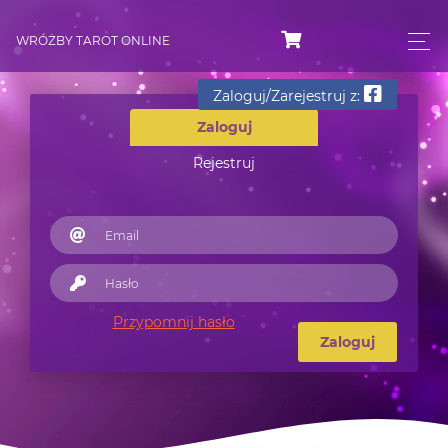
WRÓŻBY TAROT ONLINE
Zaloguj/Zarejestruj z:
Zaloguj
Rejestruj
Przypomnij hasło
Zaloguj