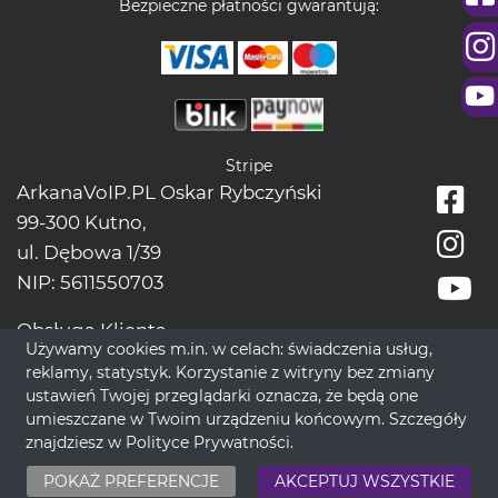
Bezpieczne płatności gwarantują:
Stripe
ArkanaVoIP.PL Oskar Rybczyński
99-300 Kutno,
ul. Dębowa 1/39
NIP: 5611550703
Obsługa Klienta
Używamy cookies m.in. w celach: świadczenia usług,
tel.:
+48228966666
reklamy, statystyk. Korzystanie z witryny bez zmiany
bok[@]wrozbytarot.online
ustawień Twojej przeglądarki oznacza, że będą one
umieszczane w Twoim urządzeniu końcowym. Szczegóły
znajdziesz w
Polityce Prywatności
.
© 2017-2026 WrozbyTarot.Online - Nowoczesne Spojrzenie na
POKAŻ PREFERENCJE
AKCEPTUJ WSZYSTKIE
ponadczasową Ezoterykę.