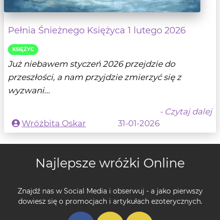
Pełnia Śnieżnego Księżyca 1 lutego 2026
KSIĘŻYC
Już niebawem styczeń 2026 przejdzie do
przeszłości, a nam przyjdzie zmierzyć się z
wyzwani...
- Czytaj dalej
Wróżbita Oskar
31-01-2026
Najlepsze wróżki Online
Znajdź nas w Social Media i obserwuj - a jako pierwszy
dowiesz się o promocjach i artykułach ezoterycznych.