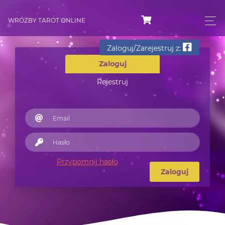
WRÓŻBY TAROT ONLINE
Zaloguj/Zarejestruj z:
Zaloguj
Rejestruj
Przypomnij hasło
Zaloguj