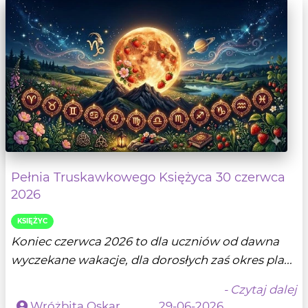
Pełnia Truskawkowego Księżyca 30 czerwca
2026
KSIĘŻYC
Koniec czerwca 2026 to dla uczniów od dawna
wyczekane wakacje, dla dorosłych zaś okres pla...
- Czytaj dalej
Wróżbita Oskar
29-06-2026