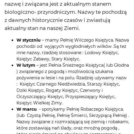
nazwę i związana jest z aktualnym stanem
biologiczno- przyrodniczym. Nazwy te pochodzą
z dawnych historycznie czasów i zwiastują
aktualny stan na naszej Ziemi.
W styczniu
– mamy Pełnię Wilczego Księżyca. Nazwa
pochodzi od wyjących wygłodniałych wilków .Są też
inne nazwy, rzadziej stosowane : Lodowy Księżyc,
Księżyc Zabawy, Stary Księżyc.
W lutym
– jest Pełnia Śnieżnego Księżyca( lub Głodna
) związanego z pogodą i możliwością szukania
pożywienia w lesie i na polu. Rzadziej używamy nazw
: Księżyc Czarnego Niedźwiedzia, Starszy Księżyc,
Dziki Księżyc, Rogaty Księżyc, Czerwony i
Oczyszczający Księżyc, Przyspieszający Księżyc,
Księżyc Wielkiej Zimy.
W marcu
- spotykamy Pełnię Robaczego Księżyca.
(lub Czystą Pełnię, Pełnię Śmierci, Skrzypiącą Pełnię) .
Nazwy związane z rozmrażającą się ziemią i robakami,
które zostawiają nań ślady, oraz mroźną pogodą ,