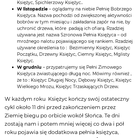
Księżyc, Spichlerzowy Księżyc..
W listopadzie
– oglądamy na niebie Pełnię Bobrzego
Księżyca. Nazwa pochodzi od zwiększonej aktywności
bobrów w tym miesiącu i zakładania zapór na nie, by
uchronić drzewa, które padają ich ofiarą. Rzadziej
używana jest nazwa Szronowa Pełnia Księżyca – od
mroźnego nalotu pojawiającego się rankiem. Rzadziej
używane określenia to : Bezimienny Księżyc, Księżyc
Początku, Drzewny Księżyc, Ciemny Księżyc, Mglisty
Księżyc.
W grudniu
– przypatrujemy się Pełni Zimowego
Księżyca zwiastującego długą noc. Mówimy również ,
że to : Księżyc Długiej Nocy, Dębowy Księżyc, Księżyc
Wielkiego Mrozu, Księżyc Trzaskających Drzew.
W każdym roku Księżyc kończy swój ostateczny
cykl około 11 dni przed zakończeniem przez
Ziemię biegu po orbicie wokół Słońca. Te dni
zostają nam i potem mniej więcej co dwa i pół
roku pojawia się dodatkowa pełnia księżyca,