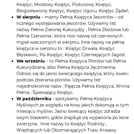
Księżyc, Miodowy Księżyc, Piołunowy Księżyc,
Błogosławiony Księżyc, Księżyc Ugoru, Księżyc Żądań.
W sierpniu
– mamy Pełnię Księżyca Jesiotrów – od
licznego występowania jesiotrów. Używamy też
nazwy Pełnia Zielonej Kukurydzy , Pełnia Zbożowa lub
Pełnia Czerwona , która nosi nazwę od czerwonych
mgieł wieczornych w sierpniu. Inne nazwy na pełnię
księżyca w sierpniu to : Księżyc Drwala, Księżyc
Błyskawic, Psi Księżyc, Księżyc Czerniejących Jagód.
We wrześniu
– to Pełnia Księżyca Plonów lub Pełnia
Kukurydziana, albo Pełnia Księżyca Jęczmienna.
Odnosi się do jasno świecącego księżyca, który świeci
podczas zbierania plonów. Używamy też
niejednokrotnie nazw : Pajęcza Pełnia Księżyca, Winna
Pełnia , Śpiewający Księżyc.
W październiku
- spotykamy Pełnię Księżyca
Myśliwych ze względu na łowy jakich dokonują w tym
miesiącu myśliwi. Jasno świecący księżyc zdradza
swym blaskiem, gdzie znajduje się wypasiona po lecie
zwierzyna. Inne nazwy to Księżyc Podróży ,
Więdnących lub Obumierających Traw, Krwawy