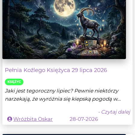
Pełnia Koźlego Księżyca 29 lipca 2026
KSIĘŻYC
Jaki jest tegoroczny lipiec? Pewnie niektórzy
narzekają, że wyróżnia się kiepską pogodą w...
- Czytaj dalej
Wróżbita Oskar
28-07-2026