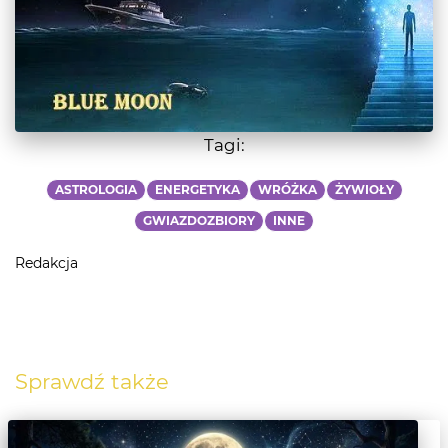
Tagi:
ASTROLOGIA
ENERGETYKA
WRÓŻKA
ŻYWIOŁY
GWIAZDOZBIORY
INNE
Redakcja
Sprawdź także