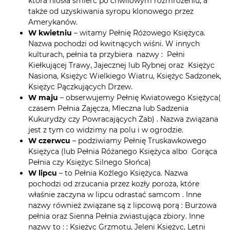
która niosła śmierć po chwilowym rozmrożeniu, a
także od uzyskiwania syropu klonowego przez
Amerykanów.
W kwietniu
– witamy Pełnię Różowego Księżyca.
Nazwa pochodzi od kwitnących wiśni. W innych
kulturach, pełnia ta przybiera nazwy : Pełni
Kiełkującej Trawy, Jajecznej lub Rybnej oraz Księżyc
Nasiona, Księżyc Wielkiego Wiatru, Księżyc Sadzonek,
Księżyc Pączkujących Drzew.
W maju
– obserwujemy Pełnię Kwiatowego Księżyca(
czasem Pełnia Zajęcza, Mleczna lub Sadzenia
Kukurydzy czy Powracających Żab) . Nazwa związana
jest z tym co widzimy na polu i w ogrodzie.
W czerwcu
– podziwiamy Pełnię Truskawkowego
Księżyca (lub Pełnia Różanego Księżyca albo Gorąca
Pełnia czy Księżyc Silnego Słońca)
W lipcu
– to Pełnia Koźlego Księżyca. Nazwa
pochodzi od zrzucania przez kozły poroża, które
właśnie zaczyna w lipcu odrastać samcom . Inne
nazwy również związane są z lipcową porą : Burzowa
pełnia oraz Sienna Pełnia zwiastująca zbiory. Inne
nazwy to : : Księżyc Grzmotu, Jeleni Księżyc, Letni