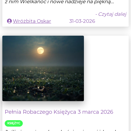
z nim Wielkanoc i nowe nadzieje na piękną...
- Czytaj dalej
Wróżbita Oskar
31-03-2026
Pełnia Robaczego Księżyca 3 marca 2026
KSIĘŻYC