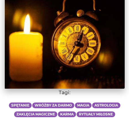
Tagi:
SPĘTANIE
WRÓŻBY ZA DARMO
MAGIA
ASTROLOGIA
ZAKLĘCIA MAGICZNE
KARMA
RYTUAŁY MIŁOSNE