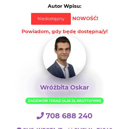
Autor Wpisu:
NOWOŚĆ!
Niedostępny
Powiadom, gdy będę dostępna/y!
Wróżbita Oskar
ZADZWOŃ TERAZ! (4,25 ZŁ BRUTTO/MIN)
708 688 240