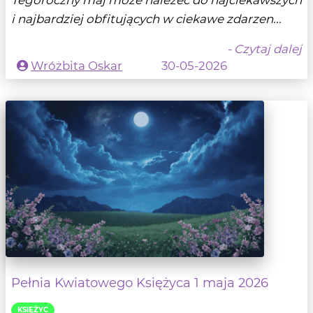
i najbardziej obfitujących w ciekawe zdarzen...
- Czytaj dalej
Wróżbita Oskar
30-05-2026
Pełnia Kwiatowego Księżyca 1 maja 2026
KSIĘŻYC