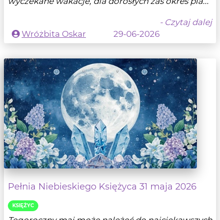
wyczekane wakacje, dla dorosłych zaś okres pla...
- Czytaj dalej
Wróżbita Oskar
29-06-2026
Pełnia Niebieskiego Księżyca 31 maja 2026
KSIĘŻYC
Tegoroczny maj może należeć do najciekawszych