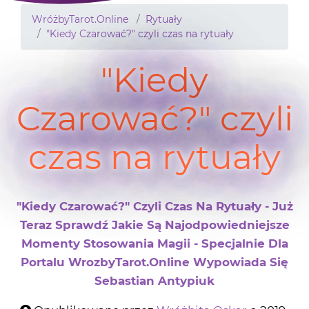
WróżbyTarot.Online
Rytuały
"Kiedy Czarować?" czyli czas na rytuały
"Kiedy
Czarować?" czyli
czas na rytuały
"Kiedy Czarować?" Czyli Czas Na Rytuały - Już
Teraz Sprawdź Jakie Są Najodpowiedniejsze
Momenty Stosowania Magii - Specjalnie Dla
Portalu WrozbyTarot.Online Wypowiada Się
Sebastian Antypiuk