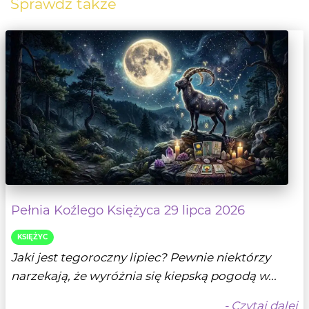
Sprawdź także
Pełnia Koźlego Księżyca 29 lipca 2026
KSIĘŻYC
Jaki jest tegoroczny lipiec? Pewnie niektórzy
narzekają, że wyróżnia się kiepską pogodą w...
- Czytaj dalej