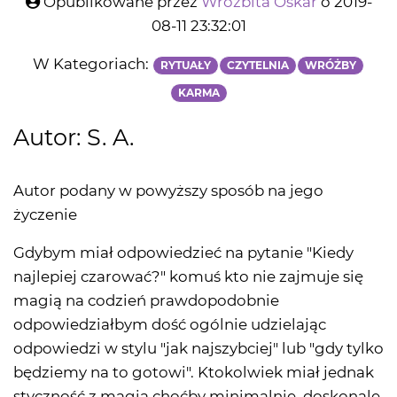
Opublikowane przez
Wróżbita Oskar
o 2019-
08-11 23:32:01
W Kategoriach:
RYTUAŁY
CZYTELNIA
WRÓŻBY
KARMA
Autor: S. A.
Autor podany w powyższy sposób na jego
życzenie
Gdybym miał odpowiedzieć na pytanie "Kiedy
najlepiej czarować?" komuś kto nie zajmuje się
magią na codzień prawdopodobnie
odpowiedziałbym dość ogólnie udzielając
odpowiedzi w stylu "jak najszybciej" lub "gdy tylko
będziemy na to gotowi". Ktokolwiek miał jednak
styczność z magią choćby minimalnie, doskonale