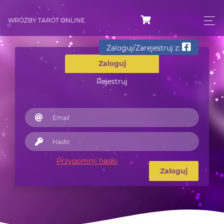
WRÓŻBY TAROT ONLINE
Zaloguj/Zarejestruj z:
Zaloguj
Rejestruj
Przypomnij hasło
Zaloguj