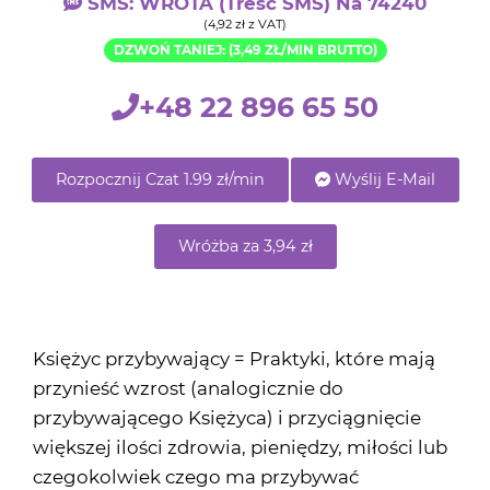
SMS: WROTA (treść SMS) Na 74240
(4,92 zł z VAT)
DZWOŃ TANIEJ: (3,49 ZŁ/MIN BRUTTO)
+48 22 896 65 50
Rozpocznij Czat 1.99 zł/min
Wyślij E-Mail
Wróżba za 3,94 zł
Księżyc przybywający = Praktyki, które mają
przynieść wzrost (analogicznie do
przybywającego Księżyca) i przyciągnięcie
większej ilości zdrowia, pieniędzy, miłości lub
czegokolwiek czego ma przybywać