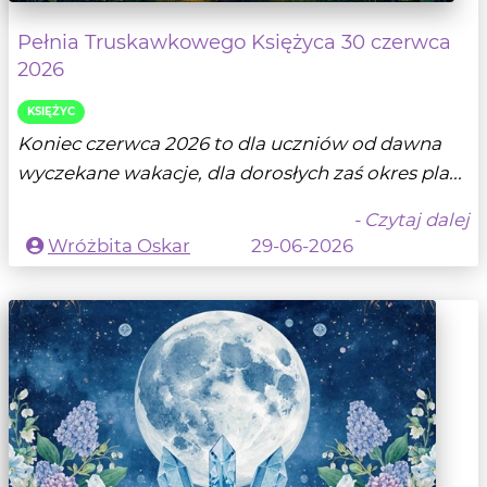
Pełnia Truskawkowego Księżyca 30 czerwca
2026
KSIĘŻYC
Koniec czerwca 2026 to dla uczniów od dawna
wyczekane wakacje, dla dorosłych zaś okres pla...
- Czytaj dalej
Wróżbita Oskar
29-06-2026