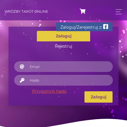
WRÓŻBY TAROT ONLINE
Zaloguj/Zarejestruj z:
Zaloguj
Rejestruj
Przypomnij hasło
Zaloguj