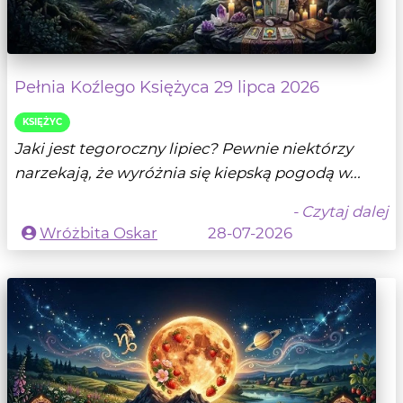
Pełnia Koźlego Księżyca 29 lipca 2026
KSIĘŻYC
Jaki jest tegoroczny lipiec? Pewnie niektórzy
narzekają, że wyróżnia się kiepską pogodą w...
- Czytaj dalej
Wróżbita Oskar
28-07-2026