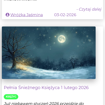
- Czytaj dalej
Wróżka Jaśmina
03-02-2026
Pełnia Śnieżnego Księżyca 1 lutego 2026
KSIĘŻYC
Już niebawem styczeń 2026 przejdzie do