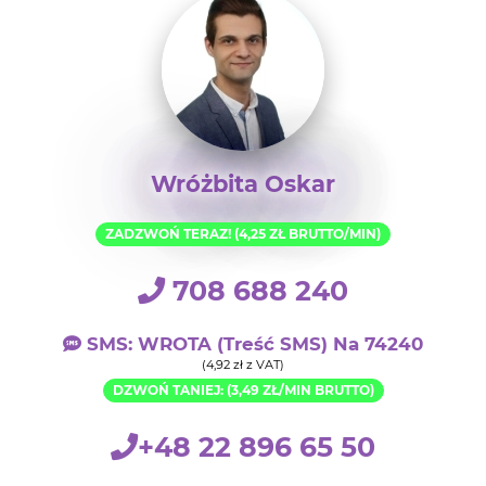
Wróżbita Oskar
ZADZWOŃ TERAZ! (4,25 ZŁ BRUTTO/MIN)
708 688 240
SMS: WROTA (treść SMS) Na 74240
(4,92 zł z VAT)
DZWOŃ TANIEJ: (3,49 ZŁ/MIN BRUTTO)
+48 22 896 65 50