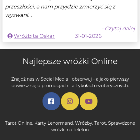
przeszłości, a nam przyjdzie zmierzyć się z
wyzwani...
- Czytaj dalej
Wróżbita Oskar
31-01-2026
Najlepsze wróżki Online
Znajdź nas w Social Media i obserwuj - a jako pierwszy
dowiesz się o promocjach i artykułach ezoterycznych.
Tarot Online
,
Karty Lenormand
,
Wróżby
,
Tarot
,
Sprawdzone
wróżki na telefon