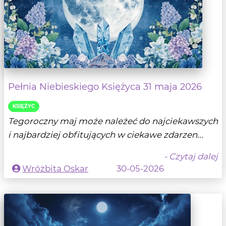
Pełnia Niebieskiego Księżyca 31 maja 2026
KSIĘŻYC
Tegoroczny maj może należeć do najciekawszych
i najbardziej obfitujących w ciekawe zdarzen...
- Czytaj dalej
Wróżbita Oskar
30-05-2026