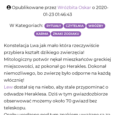
Opublikowane przez
Wróżbita Oskar
o 2020-
01-23 01:46:43
W Kategoriach:
RYTUAŁY
CZYTELNIA
WRÓŻBY
KARMA
ZNAKI ZODIAKU
Konstelacja Lwa jak mało która rzeczywiście
przybiera kształt dzikiego zwierzęcia!
Mitologiczny potwór nękał mieszkańców greckiej
miejscowości, aż pokonał go Herakles. Dokonał
niemożliwego, bo zwierzę było odporne na każdą
włócznię!
Lew
dostał się na niebo, aby stale przypominać o
odwadze Heraklesa. Dziś w tym gwiazdozbiorze
obserwować możemy około 70 gwiazd bez
teleskopu.
Osoby urodzone pod tym znakiem uważane są za