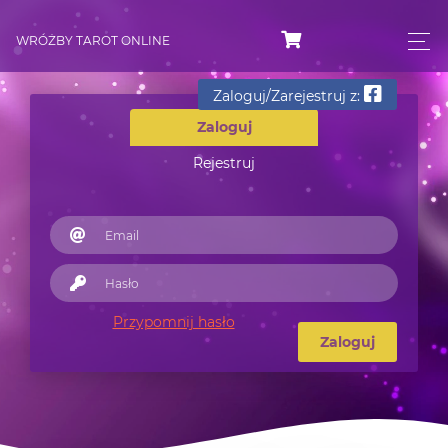
WRÓŻBY TAROT ONLINE
Zaloguj/Zarejestruj z:
Zaloguj
Rejestruj
Przypomnij hasło
Zaloguj