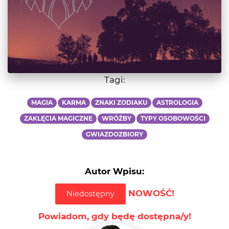
Tagi:
MAGIA
KARMA
ZNAKI ZODIAKU
ASTROLOGIA
ZAKLĘCIA MAGICZNE
WRÓŻBY
TYPY OSOBOWOŚCI
GWIAZDOZBIORY
Autor Wpisu:
NOWOŚĆ!
Niedostępny
Powiadom, gdy będę dostępna/y!