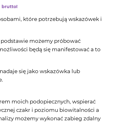
 brutto!
 osobami, które potrzebują wskazówek i
 tej podstawie możemy próbować
możliwości będą się manifestować a to
 nadaje się jako wskazówka lub
e.
brem moich podopiecznych, wspierać
cznej czakr i poziomu biowitalności a
analizy możemy wykonać zabieg zdalny