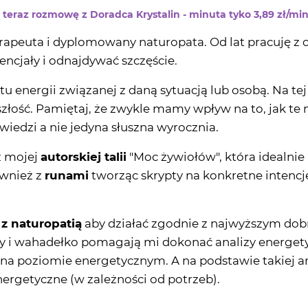
eraz rozmowę z Doradca Krystalin - minuta tyko 3,89 zł/min
rapeuta i dyplomowany naturopata. Od lat pracuję z
ncjały i odnajdywać szczęście.
tu energii związanej z daną sytuacją lub osobą. Na
łość. Pamiętaj, że zwykle mamy wpływ na to, jak te 
iedzi a nie jedyna słuszna wyrocznia.
z mojej
autorskiej talii
"Moc żywiołów", która idealnie
ównież z
runami
tworząc skrypty na konkretne intencj
 z naturopatią
aby działać zgodnie z najwyższym do
ty i wahadełko pomagają mi dokonać analizy energety
a poziomie energetycznym. A na podstawie takiej 
nergetyczne (w zależności od potrzeb).