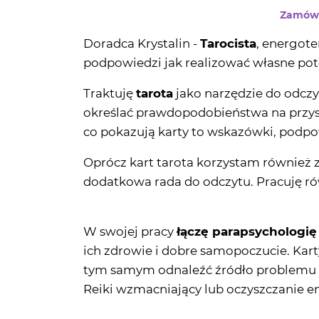
Zamów t
Doradca Krystalin -
Tarocista
, energote
podpowiedzi jak realizować własne pote
Traktuję
tarota
jako narzędzie do odczy
określać prawdopodobieństwa na przysz
co pokazują karty to wskazówki, podpow
Oprócz kart tarota korzystam również 
dodatkowa rada do odczytu. Pracuję r
W swojej pracy
łączę parapsychologię
ich zdrowie i dobre samopoczucie. Kar
tym samym odnaleźć źródło problemu n
Reiki wzmacniający lub oczyszczanie e