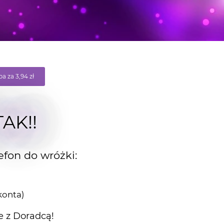
a za 3,94 zł
TAK!!
efon do wróżki:
konta)
e z Doradcą!