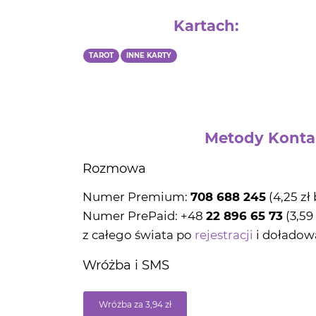
Kartach:
TAROT
INNE KARTY
Metody Konta
Rozmowa
Numer Premium:
708 688 245
(4,25 zł
Numer PrePaid: +48
22 896 65 73
(3,59
z całego świata po
rejestracji
i doładow
Wróżba i SMS
Wróżba za 3,94 zł