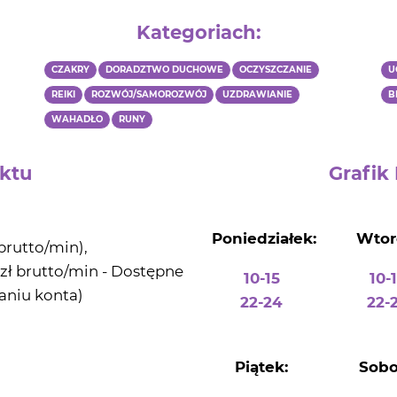
Kategoriach
:
CZAKRY
DORADZTWO DUCHOWE
OCZYSZCZANIE
U
REIKI
ROZWÓJ/SAMOROZWÓJ
UZDRAWIANIE
B
WAHADŁO
RUNY
ktu
Grafik
Poniedziałek:
Wtor
 brutto/min),
 zł brutto/min - Dostępne
10-15
10-
aniu konta)
22-24
22-
Piątek:
Sobo