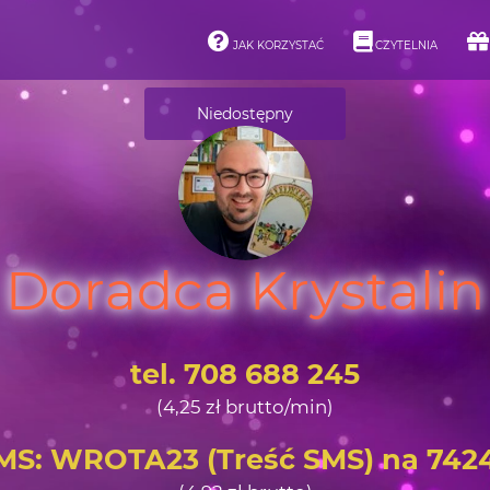
JAK KORZYSTAĆ
CZYTELNIA
Niedostępny
Doradca Krystalin
tel. 708 688 245
(4,25 zł brutto/min)
MS: WROTA23 (Treść SMS) na 742