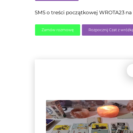
SMS o treści początkowej WROTA23 na 7
Zamów rozmowę
Rozpocznij Czat z wróżką