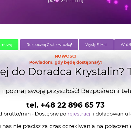
(4,92 zł brutto)
zmowę
Rozpocznij Czat z wróżką!
Wyślij E-Mail
Wróżb
NOWOŚĆ!
Powiadom, gdy będę dostępna/y!
ej do Doradca Krystalin? 
i poznaj swoją przyszłość! Bezpośredni tel
tel. +48 22 896 65 73
 zł brutto/min - Dostępne po
rejestracji
i doładowaniu 
u nas nie płacisz za czas oczekiwania na połączeni