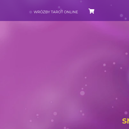
WRÓŻBY TAROT ONLINE
S