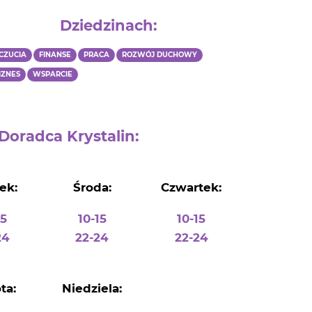
Dziedzinach:
CZUCIA
FINANSE
PRACA
ROZWÓJ DUCHOWY
IZNES
WSPARCIE
 Doradca Krystalin:
ek:
Środa:
Czwartek:
15
10-15
10-15
24
22-24
22-24
ta:
Niedziela: