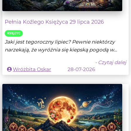
Pełnia Koźlego Księżyca 29 lipca 2026
KSIĘŻYC
Jaki jest tegoroczny lipiec? Pewnie niektórzy
narzekają, że wyróżnia się kiepską pogodą w...
- Czytaj dalej
Wróżbita Oskar
28-07-2026