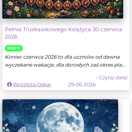
Pełnia Truskawkowego Księżyca 30 czerwca
2026
KSIĘŻYC
Koniec czerwca 2026 to dla uczniów od dawna
wyczekane wakacje, dla dorosłych zaś okres pla...
- Czytaj dalej
Wróżbita Oskar
29-06-2026