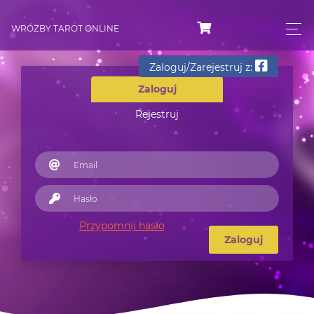
WRÓŻBY TAROT ONLINE
Zaloguj/Zarejestruj z:
Zaloguj
Rejestruj
Przypomnij hasło
Zaloguj