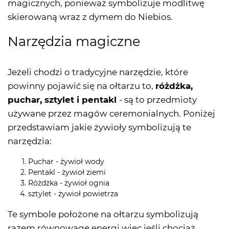
magicznych, ponieważ symbolizuje modlitwę
skierowaną wraz z dymem do Niebios.
Narzędzia magiczne
Jeżeli chodzi o tradycyjne narzędzie, które
powinny pojawić się na ołtarzu to,
różdżka,
puchar, sztylet i pentakl
- są to przedmioty
używane przez magów ceremonialnych. Poniżej
przedstawiam jakie żywioły symbolizują te
narzędzia:
Puchar - żywioł wody
Pentakl - żywioł ziemi
Różdżka - żywioł ognia
sztylet - żywioł powietrza
Te symbole położone na ołtarzu symbolizują
razem równowagę energi więc jeśli chociaż