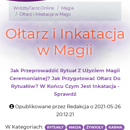
WróżbyTarot.Online
Magia
Ołtarz i Inkatacja w Magii
Ołtarz i Inkatacja
w Magii
Jak Przeprowadzić Rytuał Z Użyciem Magii
Ceremonialnej? Jak Przygotować Ołtarz Do
Rytuałów? W Końcu Czym Jest Inkatacja -
Sprawdź
Opublikowane przez Redakcja o 2021-05-26
20:12:21
W Kategoriach:
RYTUAŁY
MAGIA
ŹYWIOŁY
KARMA