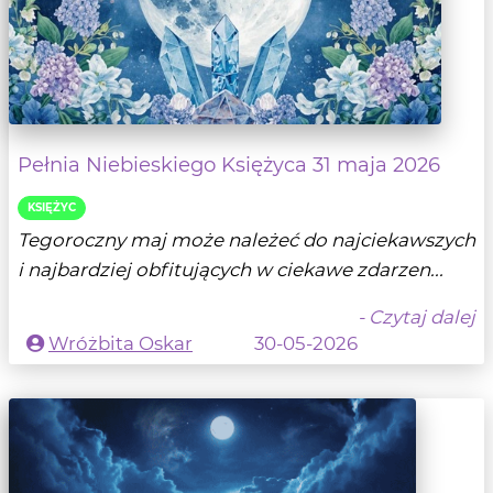
Pełnia Niebieskiego Księżyca 31 maja 2026
KSIĘŻYC
Tegoroczny maj może należeć do najciekawszych
i najbardziej obfitujących w ciekawe zdarzen...
- Czytaj dalej
Wróżbita Oskar
30-05-2026