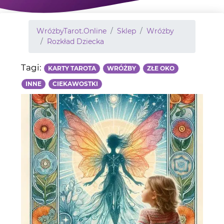
WróżbyTarot.Online
Sklep
Wróżby
Rozkład Dziecka
Tagi:
KARTY TAROTA
WRÓŻBY
ZŁE OKO
INNE
CIEKAWOSTKI