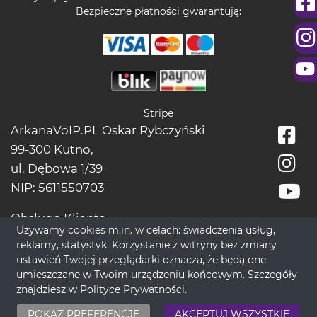
Bezpieczne płatności gwarantują:
Stripe
ArkanaVoIP.PL Oskar Rybczyński
99-300 Kutno,
ul. Dębowa 1/39
NIP: 5611550703
Obsługa Klienta
Używamy cookies m.in. w celach: świadczenia usług,
tel.:
+48228966666
reklamy, statystyk. Korzystanie z witryny bez zmiany
bok[@]wrozbytarot.online
ustawień Twojej przeglądarki oznacza, że będą one
umieszczane w Twoim urządzeniu końcowym. Szczegóły
znajdziesz w
Polityce Prywatności
.
© 2017-2026 WrozbyTarot.Online - Nowoczesne Spojrzenie na
POKAŻ PREFERENCJE
AKCEPTUJ WSZYSTKIE
ponadczasową Ezoterykę.