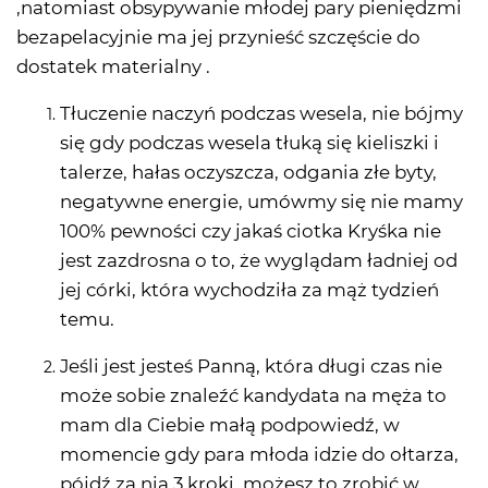
,natomiast obsypywanie młodej pary pieniędzmi
bezapelacyjnie ma jej przynieść szczęście do
dostatek materialny .
Tłuczenie naczyń podczas wesela, nie bójmy
się gdy podczas wesela tłuką się kieliszki i
talerze, hałas oczyszcza, odgania złe byty,
negatywne energie, umówmy się nie mamy
100% pewności czy jakaś ciotka Kryśka nie
jest zazdrosna o to, że wyglądam ładniej od
jej córki, która wychodziła za mąż tydzień
temu.
Jeśli jest jesteś Panną, która długi czas nie
może sobie znaleźć kandydata na męża to
mam dla Ciebie małą podpowiedź, w
momencie gdy para młoda idzie do ołtarza,
pójdź za nią 3 kroki, możesz to zrobić w