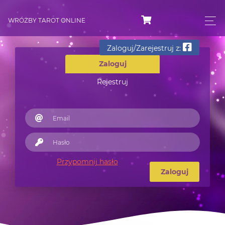
WRÓŻBY TAROT ONLINE
Zaloguj/Zarejestruj z:
Zaloguj
Rejestruj
Przypomnij hasło
Zaloguj