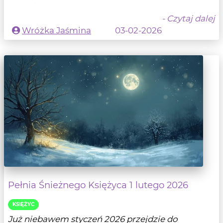
- Czytaj dalej
Wróżka Jaśmina
03-02-2026
Pełnia Śnieżnego Księżyca 1 lutego 2026
KSIĘŻYC
Już niebawem styczeń 2026 przejdzie do