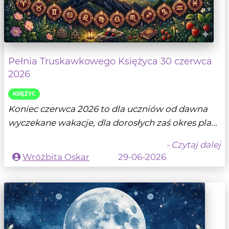
Pełnia Truskawkowego Księżyca 30 czerwca
2026
KSIĘŻYC
Koniec czerwca 2026 to dla uczniów od dawna
wyczekane wakacje, dla dorosłych zaś okres pla...
- Czytaj dalej
Wróżbita Oskar
29-06-2026