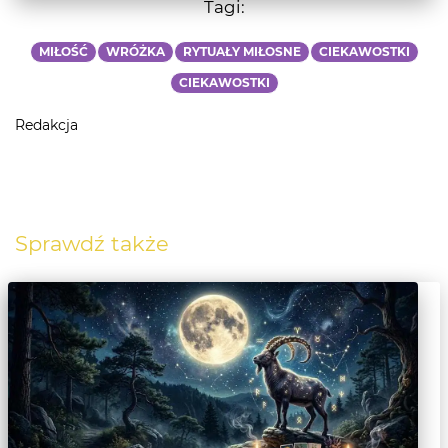
Tagi:
MIŁOŚĆ
WRÓŻKA
RYTUAŁY MIŁOSNE
CIEKAWOSTKI
CIEKAWOSTKI
Redakcja
Sprawdź także