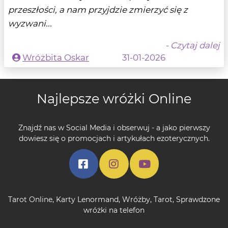
przeszłości, a nam przyjdzie zmierzyć się z
wyzwani...
- Czytaj dalej
Wróżbita Oskar
31-01-2026
Najlepsze wróżki Online
Znajdź nas w Social Media i obserwuj - a jako pierwszy
dowiesz się o promocjach i artykułach ezoterycznych.
Tarot Online
,
Karty Lenormand
,
Wróżby
,
Tarot
,
Sprawdzone
wróżki na telefon