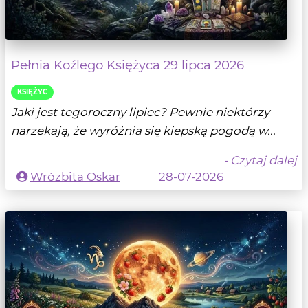
Pełnia Koźlego Księżyca 29 lipca 2026
KSIĘŻYC
Jaki jest tegoroczny lipiec? Pewnie niektórzy
narzekają, że wyróżnia się kiepską pogodą w...
- Czytaj dalej
Wróżbita Oskar
28-07-2026