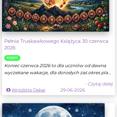
Pełnia Truskawkowego Księżyca 30 czerwca
2026
KSIĘŻYC
Koniec czerwca 2026 to dla uczniów od dawna
wyczekane wakacje, dla dorosłych zaś okres pla...
- Czytaj dalej
Wróżbita Oskar
29-06-2026