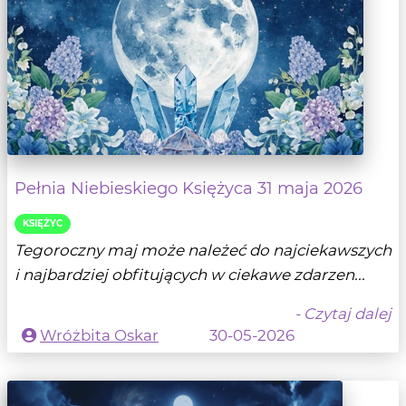
Pełnia Niebieskiego Księżyca 31 maja 2026
KSIĘŻYC
Tegoroczny maj może należeć do najciekawszych
i najbardziej obfitujących w ciekawe zdarzen...
- Czytaj dalej
Wróżbita Oskar
30-05-2026