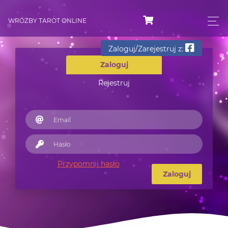
WRÓŻBY TAROT ONLINE
Zaloguj/Zarejestruj z:
Zaloguj
Rejestruj
Przypomnij hasło
Zaloguj