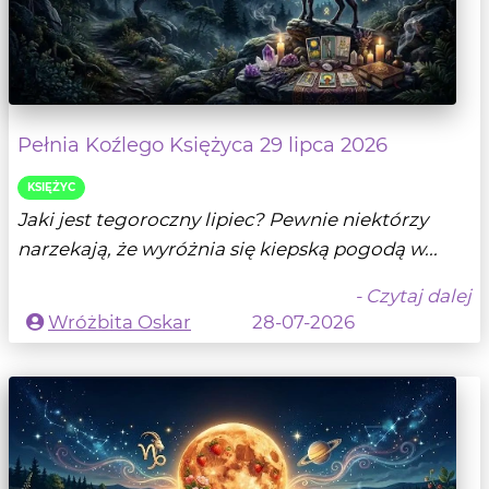
Pełnia Koźlego Księżyca 29 lipca 2026
KSIĘŻYC
Jaki jest tegoroczny lipiec? Pewnie niektórzy
narzekają, że wyróżnia się kiepską pogodą w...
- Czytaj dalej
Wróżbita Oskar
28-07-2026