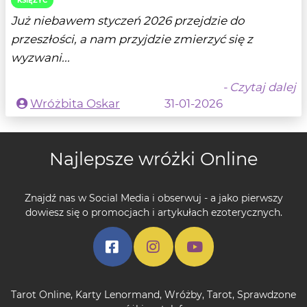
KSIĘŻYC
Już niebawem styczeń 2026 przejdzie do
przeszłości, a nam przyjdzie zmierzyć się z
wyzwani...
- Czytaj dalej
Wróżbita Oskar
31-01-2026
Najlepsze wróżki Online
Znajdź nas w Social Media i obserwuj - a jako pierwszy
dowiesz się o promocjach i artykułach ezoterycznych.
Tarot Online
,
Karty Lenormand
,
Wróżby
,
Tarot
,
Sprawdzone