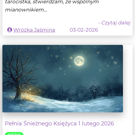
tarocistka, stwierdzam, że wspólnym
mianownikiem...
- Czytaj dalej
Wróżka Jaśmina
03-02-2026
Pełnia Śnieżnego Księżyca 1 lutego 2026