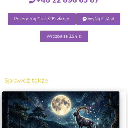
+48 22 896 65 67
Rozpocznij Czat 3.99 zł/min
Wyślij E-Mail
Wróżba za 3,94 zł
Sprawdź także