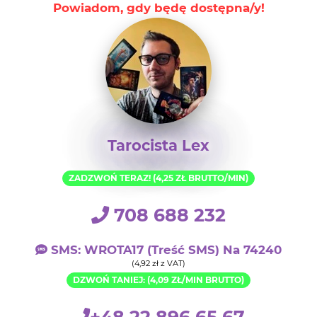
Powiadom, gdy będę dostępna/y!
Tarocista Lex
ZADZWOŃ TERAZ! (4,25 ZŁ BRUTTO/MIN)
708 688 232
SMS: WROTA17 (treść SMS) Na 74240
(4,92 zł z VAT)
DZWOŃ TANIEJ: (4,09 ZŁ/MIN BRUTTO)