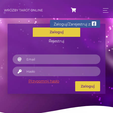
WRÓŻBY TAROT ONLINE
Zaloguj/Zarejestruj z:
Zaloguj
Rejestruj
Przypomnij hasło
Zaloguj