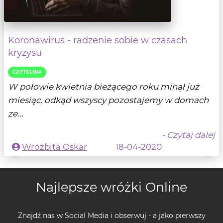
Koronawirus - radzenie sobie w czasach
kryzysu
CZYTELNIA
W połowie kwietnia bieżącego roku minął już
miesiąc, odkąd wszyscy pozostajemy w domach
ze...
- Czytaj dalej
Wróżbita Oskar
18-04-2020
Najlepsze wróżki Online
Znajdź nas w Social Media i obserwuj - a jako pierwszy