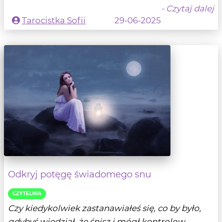
- Czytaj dalej
Tarocistka Sofii
29-06-2025
Odkryj potęgę świadomego snu
CZYTELNIA
Czy kiedykolwiek zastanawiałeś się, co by było,
gdybyś wiedział, że śnisz i mógł kontrolow...