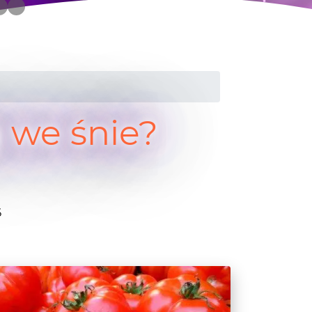
 we śnie?
6