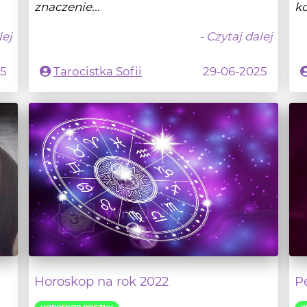
znaczenie...
ko
lej
- Czytaj dalej
25
Tarocistka Sofii
29-06-2025
Horoskop na rok 2022
P