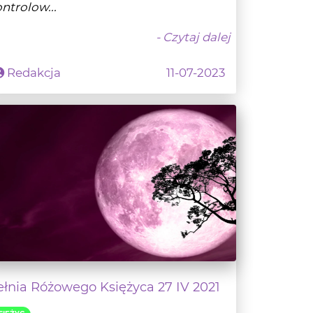
ntrolow...
- Czytaj dalej
Redakcja
11-07-2023
ełnia Różowego Księżyca 27 IV 2021