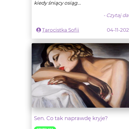
kiedy śniący osiąg...
- Czytaj da
Tarocistka Sofii
04-11-20
Sen. Co tak naprawdę kryje?