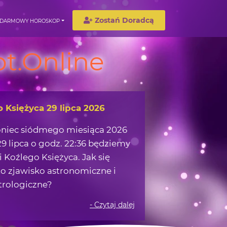
Zostań Doradcą
DARMOWY HOROSKOP
t.Online
o Księżyca 29 lipca 2026
oniec siódmego miesiąca 2026
9 lipca o godz. 22:36 będziemy
 Koźlego Księżyca. Jak się
o zjawisko astronomiczne i
trologiczne?
- Czytaj dalej