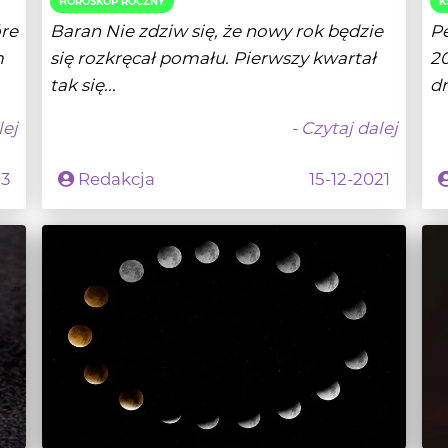
HOROSKOP ROCZNY
K
óre
Baran Nie zdziw się, że nowy rok będzie
P
m
się rozkręcał pomału. Pierwszy kwartał
20
tak się...
dr
lej
- Czytaj dalej
23
Redakcja
15-12-2021