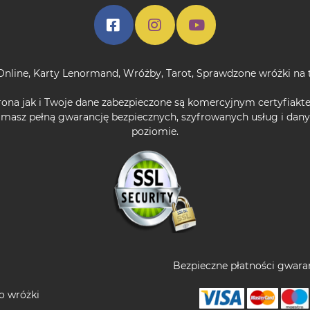
Online
,
Karty Lenormand
,
Wróżby
,
Tarot
,
Sprawdzone wróżki na 
rona jak i Twoje dane zabezpieczone są komercyjnym certyfiakt
 masz pełną gwarancję bezpiecznych, szyfrowanych usług i da
poziomie.
Bezpieczne płatności gwaran
o wróżki