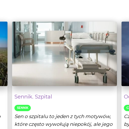
Sennik. Szpital
O
SENNIK
C
o
Sen o szpitalu to jeden z tych motywów,
Cz
które często wywołują niepokój, ale jego
by