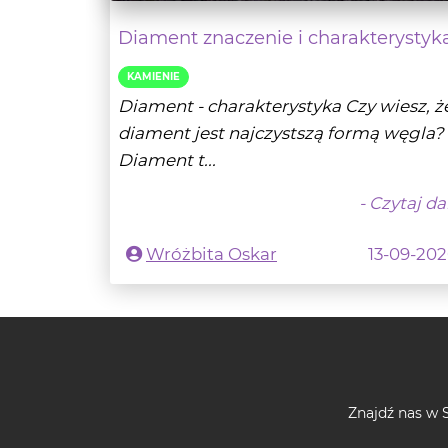
Diament znaczenie i charakterystyk
KAMIENIE
Diament - charakterystyka Czy wiesz, ż
diament jest najczystszą formą węgla?
Diament t...
- Czytaj da
Wróżbita Oskar
13-09-20
Znajdź nas w S