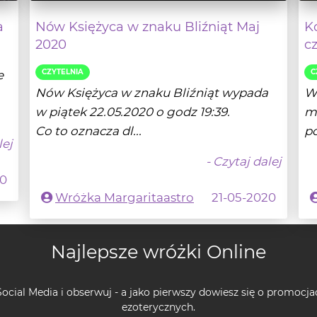
a
Nów Księżyca w znaku Bliźniąt Maj
K
2020
c
CZYTELNIA
C
e
Nów Księżyca w znaku Bliźniąt wypada
W
w piątek 22.05.2020 o godz 19:39.
mi
Co to oznacza dl...
p
lej
- Czytaj dalej
20
Wróżka Margaritaastro
21-05-2020
Najlepsze wróżki Online
ocial Media i obserwuj - a jako pierwszy dowiesz się o promocja
ezoterycznych.