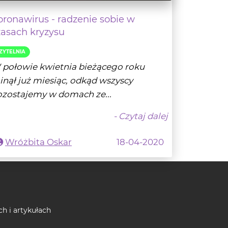
oronawirus - radzenie sobie w
zasach kryzysu
ZYTELNIA
 połowie kwietnia bieżącego roku
nął już miesiąc, odkąd wszyscy
ozostajemy w domach ze...
- Czytaj dalej
Wróżbita Oskar
18-04-2020
ch i artykułach