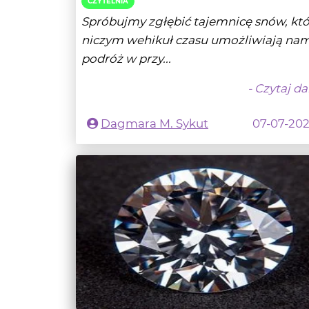
CZYTELNIA
Spróbujmy zgłębić tajemnicę snów, kt
niczym wehikuł czasu umożliwiają na
podróż w przy...
- Czytaj da
Dagmara M. Sykut
07-07-20