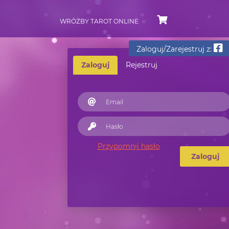
WRÓŻBY TAROT ONLINE
Zaloguj/Zarejestruj z:
Zaloguj
Rejestruj
Przypomnij hasło
Zaloguj