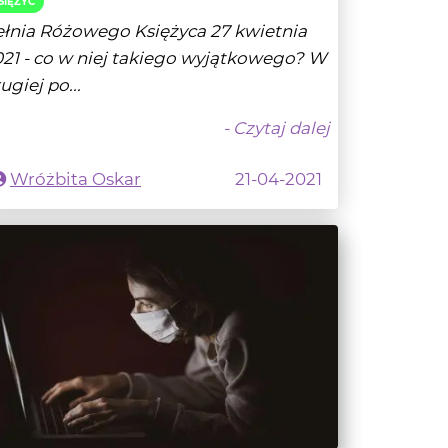
SIĘŻYC
ełnia Różowego Księżyca 27 kwietnia
21 - co w niej takiego wyjątkowego? W
ugiej po...
- Czytaj dalej
Wróżbita Oskar
21-04-2021