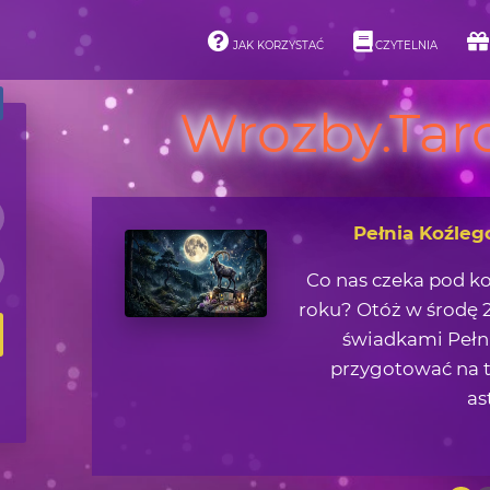
JAK KORZYSTAĆ
CZYTELNIA
Wrozby.Taro
Pełnia Koźleg
Co nas czeka pod k
roku? Otóż w środę 2
świadkami Pełni
przygotować na t
as