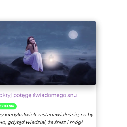
dkryj potęgę świadomego snu
ZYTELNIA
y kiedykolwiek zastanawiałeś się, co by
ło, gdybyś wiedział, że śnisz i mógł