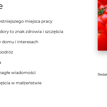
e
stniejszego miejsca pracy
ry to znak zdrowia i szczęścia
w domu i interesach
 podróż
a
 nagłe wiadomości
Reda
zęścia w małżeństwie