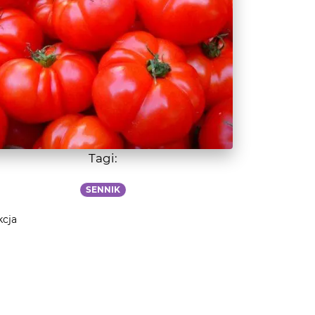
Tagi:
SENNIK
kcja