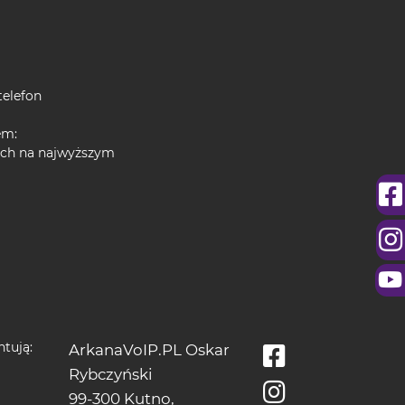
telefon
em:
nych na najwyższym
tują:
ArkanaVoIP.PL Oskar
Rybczyński
99-300 Kutno,