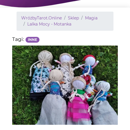
WróżbyTarot.Online
Sklep
Magia
Lalka Mocy - Motanka
Tagi:
INNE