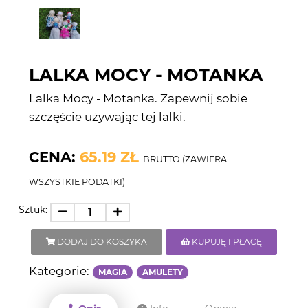
LALKA MOCY - MOTANKA
Lalka Mocy - Motanka. Zapewnij sobie
szczęście używając tej lalki.
CENA:
65.19 ZŁ
BRUTTO (ZAWIERA
WSZYSTKIE PODATKI)
Sztuk:
DODAJ DO KOSZYKA
KUPUJĘ I PŁACĘ
Kategorie:
MAGIA
AMULETY