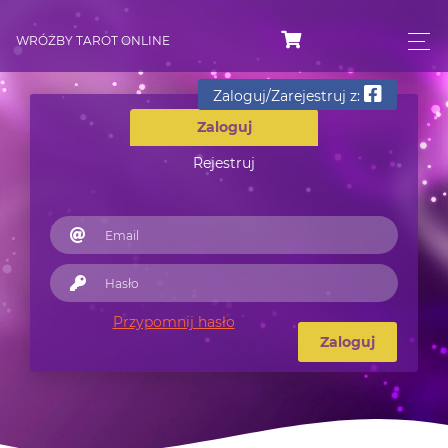
WRÓŻBY TAROT ONLINE
Zaloguj/Zarejestruj z:
Zaloguj
Rejestruj
Przypomnij hasło
Zaloguj