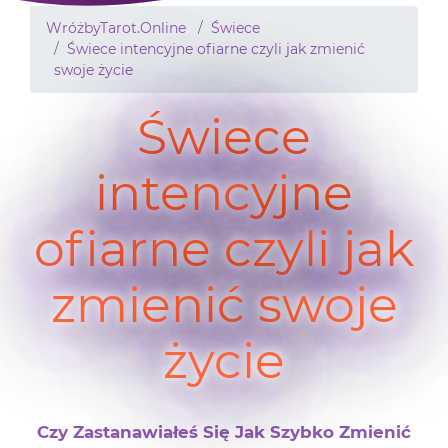
WróżbyTarot.Online
Świece
Świece intencyjne ofiarne czyli jak zmienić
swoje życie
Świece
intencyjne
ofiarne czyli jak
zmienić swoje
życie
Czy Zastanawiałeś Się Jak Szybko Zmienić