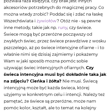
pozwala faza księżyca, czy brak jest innych
akcesoriów potrzebnych do magicznej pracy. Co
można wtedy zrobić? Poddać się i zdać na łaskę
Wszechświata i
żywiołów
? Otóż nie - są pewne
inne metody, takie jak np.
runy
, czy świece.
Świece mogą być przeróżne począwszy od
zwykłych świec, przez świece prawdziwe z wosku
pszczelego, aż po świece intencyjne ofiarne - i to
właśnie nimi się dzisiaj zajmiemy i pokażemy
Wam w jaki sposób mozna pomóc sobie
używając świec intencyjnych ofiarnych.
Czy
świeca intencyjna musi być dokładnie taka jak
na zdjęciu? Cieńka i żółta?
Nie musi. Świecą
intencyjną może być każda świeca, której
użyjemy w konkretnym celu i intencji. Należy też
pamętać, że świece są przeróżne, może nam
pomóc kolor, kształt, ale to temat na kolejny