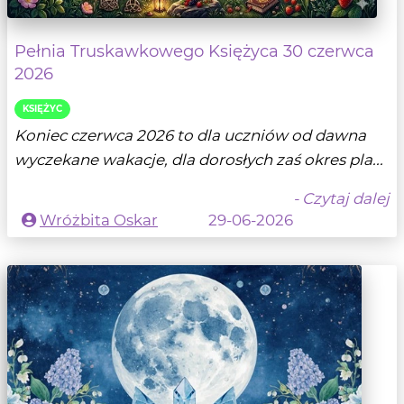
Pełnia Truskawkowego Księżyca 30 czerwca
2026
KSIĘŻYC
Koniec czerwca 2026 to dla uczniów od dawna
wyczekane wakacje, dla dorosłych zaś okres pla...
- Czytaj dalej
Wróżbita Oskar
29-06-2026