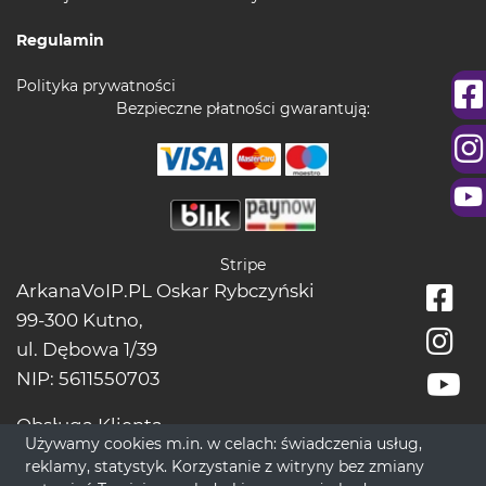
Regulamin
Polityka prywatności
Bezpieczne płatności gwarantują:
Stripe
ArkanaVoIP.PL Oskar Rybczyński
99-300 Kutno,
ul. Dębowa 1/39
NIP: 5611550703
Obsługa Klienta
Używamy cookies m.in. w celach: świadczenia usług,
tel.:
+48228966666
reklamy, statystyk. Korzystanie z witryny bez zmiany
bok[@]wrozbytarot.online