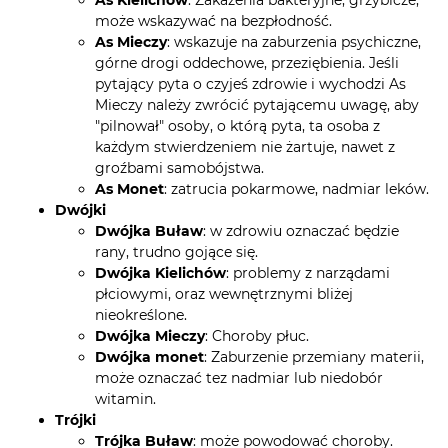
As Kielichów
: Zakażenia bakteryjne, grzybicze,
może wskazywać na bezpłodność.
As Mieczy
: wskazuje na zaburzenia psychiczne,
górne drogi oddechowe, przeziębienia. Jeśli
pytający pyta o czyjeś zdrowie i wychodzi As
Mieczy należy zwrócić pytającemu uwagę, aby
"pilnował" osoby, o którą pyta, ta osoba z
każdym stwierdzeniem nie żartuje, nawet z
groźbami samobójstwa.
As Monet
: zatrucia pokarmowe, nadmiar leków.
Dwójki
Dwójka Buław
: w zdrowiu oznaczać będzie
rany, trudno gojące się.
Dwójka Kielichów
: problemy z narządami
płciowymi, oraz wewnętrznymi bliżej
nieokreślone.
Dwójka Mieczy
: Choroby płuc.
Dwójka monet
: Zaburzenie przemiany materii,
może oznaczać tez nadmiar lub niedobór
witamin.
Trójki
Trójka Buław
: może powodować choroby.