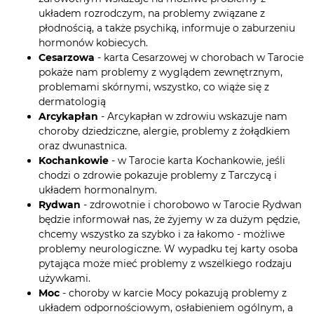
układem rozrodczym, na problemy związane z
płodnością, a także psychiką, informuje o zaburzeniu
hormonów kobiecych.
Cesarzowa
- karta Cesarzowej w chorobach w Tarocie
pokaże nam problemy z wyglądem zewnętrznym,
problemami skórnymi, wszystko, co wiąże się z
dermatologią
Arcykapłan
- Arcykapłan w zdrowiu wskazuje nam
choroby dziedziczne, alergie, problemy z żołądkiem
oraz dwunastnica.
Kochankowie
- w Tarocie karta Kochankowie, jeśli
chodzi o zdrowie pokazuje problemy z Tarczycą i
układem hormonalnym.
Rydwan
- zdrowotnie i chorobowo w Tarocie Rydwan
będzie informował nas, że żyjemy w za dużym pędzie,
chcemy wszystko za szybko i za łakomo - możliwe
problemy neurologiczne. W wypadku tej karty osoba
pytająca może mieć problemy z wszelkiego rodzaju
używkami.
Moc
- choroby w karcie Mocy pokazują problemy z
układem odpornościowym, osłabieniem ogólnym, a