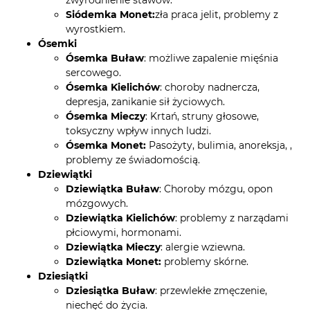
zwyrodnienie stawów.
Siódemka Monet:
zła praca jelit, problemy z
wyrostkiem.
Ósemki
Ósemka Buław
: możliwe zapalenie mięśnia
sercowego.
Ósemka Kielichów
: choroby nadnercza,
depresja, zanikanie sił życiowych.
Ósemka Mieczy
: Krtań, struny głosowe,
toksyczny wpływ innych ludzi.
Ósemka Monet:
Pasożyty, bulimia, anoreksja, ,
problemy ze świadomością.
Dziewiątki
Dziewiątka Buław
: Choroby mózgu, opon
mózgowych.
Dziewiątka Kielichów
: problemy z narządami
płciowymi, hormonami.
Dziewiątka Mieczy
: alergie wziewna.
Dziewiątka Monet:
problemy skórne.
Dziesiątki
Dziesiątka Buław
: przewlekłe zmęczenie,
niechęć do życia.