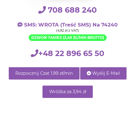
708 688 240
SMS: WROTA (treść SMS) Na 74240
(4,92 zł z VAT)
DZWOŃ TANIEJ: (3,49 ZŁ/MIN BRUTTO)
+48 22 896 65 50
Rozpocznij Czat 1.99 zł/min
Wyślij E-Mail
Wróżba za 3,94 zł