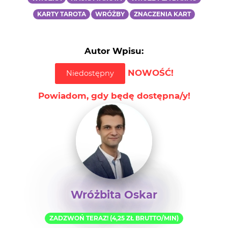
KARTY TAROTA
WRÓŻBY
ZNACZENIA KART
Autor Wpisu:
NOWOŚĆ!
Niedostępny
Powiadom, gdy będę dostępna/y!
Wróżbita Oskar
ZADZWOŃ TERAZ! (4,25 ZŁ BRUTTO/MIN)