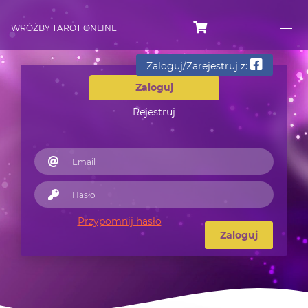
WRÓŻBY TAROT ONLINE
Zaloguj/Zarejestruj z:
Zaloguj
Rejestruj
Przypomnij hasło
Zaloguj