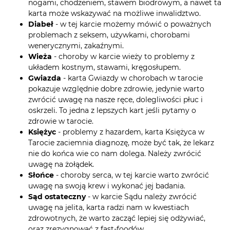
nogami, chodzeniem, stawem biodrowym, a nawet ta
karta może wskazywać na możliwe inwalidztwo.
Diabeł
- w tej karcie możemy mówić o poważnych
problemach z seksem, używkami, chorobami
wenerycznymi, zakaźnymi.
Wieża
- choroby w karcie wieży to problemy z
układem kostnym, stawami, kręgosłupem.
Gwiazda
- karta Gwiazdy w chorobach w tarocie
pokazuje względnie dobre zdrowie, jedynie warto
zwrócić uwagę na nasze ręce, dolegliwości płuc i
oskrzeli. To jedna z lepszych kart jeśli pytamy o
zdrowie w tarocie.
Księżyc
- problemy z hazardem, karta Księżyca w
Tarocie zaciemnia diagnozę, może być tak, że lekarz
nie do końca wie co nam dolega. Należy zwrócić
uwagę na żołądek.
Słońce
- choroby serca, w tej karcie warto zwrócić
uwagę na swoją krew i wykonać jej badania.
Sąd ostateczny
- w karcie Sądu należy zwrócić
uwagę na jelita, karta radzi nam w kwestiach
zdrowotnych, że warto zacząć lepiej się odżywiać,
oraz zrezygnować z fast-foodów.