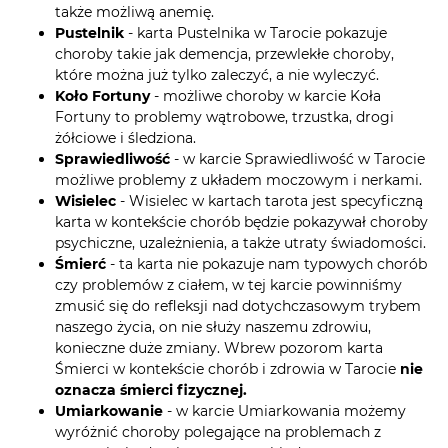
także możliwą anemię.
Pustelnik
- karta Pustelnika w Tarocie pokazuje
choroby takie jak demencja, przewlekłe choroby,
które można już tylko zaleczyć, a nie wyleczyć.
Koło Fortuny
- możliwe choroby w karcie Koła
Fortuny to problemy wątrobowe, trzustka, drogi
żółciowe i śledziona.
Sprawiedliwość
- w karcie Sprawiedliwość w Tarocie
możliwe problemy z układem moczowym i nerkami.
Wisielec
- Wisielec w kartach tarota jest specyficzną
karta w kontekście chorób będzie pokazywał choroby
psychiczne, uzależnienia, a także utraty świadomości.
Śmierć
- ta karta nie pokazuje nam typowych chorób
czy problemów z ciałem, w tej karcie powinniśmy
zmusić się do refleksji nad dotychczasowym trybem
naszego życia, on nie służy naszemu zdrowiu,
konieczne duże zmiany. Wbrew pozorom karta
Śmierci w kontekście chorób i zdrowia w Tarocie
nie
oznacza śmierci fizycznej.
Umiarkowanie
- w karcie Umiarkowania możemy
wyróżnić choroby polegające na problemach z