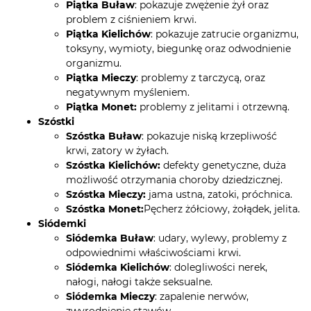
Piątka Buław
: pokazuje zwężenie żył oraz
problem z ciśnieniem krwi.
Piątka Kielichów
: pokazuje zatrucie organizmu,
toksyny, wymioty, biegunkę oraz odwodnienie
organizmu.
Piątka Mieczy
: problemy z tarczycą, oraz
negatywnym myśleniem.
Piątka Monet:
problemy z jelitami i otrzewną.
Szóstki
Szóstka Buław
: pokazuje niską krzepliwość
krwi, zatory w żyłach.
Szóstka Kielichów:
defekty genetyczne, duża
możliwość otrzymania choroby dziedzicznej.
Szóstka Mieczy:
jama ustna, zatoki, próchnica.
Szóstka Monet:
Pęcherz żółciowy, żołądek, jelita.
Siódemki
Siódemka Buław
: udary, wylewy, problemy z
odpowiednimi właściwościami krwi.
Siódemka Kielichów
: dolegliwości nerek,
nałogi, nałogi także seksualne.
Siódemka Mieczy
: zapalenie nerwów,