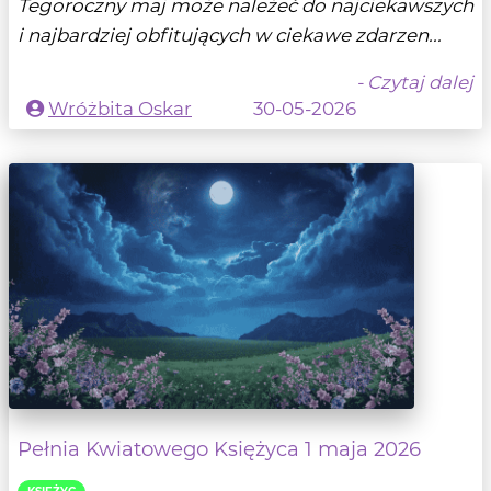
Tegoroczny maj może należeć do najciekawszych
i najbardziej obfitujących w ciekawe zdarzen...
- Czytaj dalej
Wróżbita Oskar
30-05-2026
Pełnia Kwiatowego Księżyca 1 maja 2026