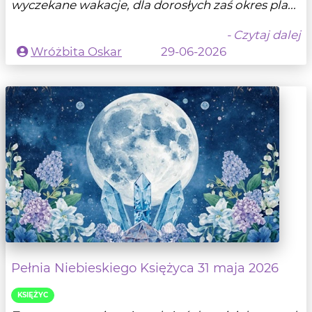
wyczekane wakacje, dla dorosłych zaś okres pla...
- Czytaj dalej
Wróżbita Oskar
29-06-2026
Pełnia Niebieskiego Księżyca 31 maja 2026
KSIĘŻYC