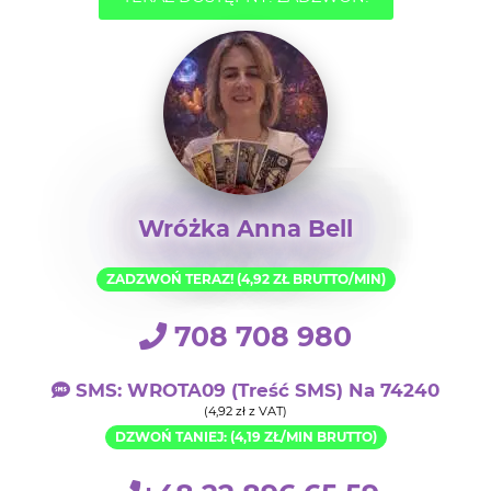
Wróżka Anna Bell
ZADZWOŃ TERAZ! (4,92 ZŁ BRUTTO/MIN)
708 708 980
SMS: WROTA09 (treść SMS) Na 74240
(4,92 zł z VAT)
DZWOŃ TANIEJ: (4,19 ZŁ/MIN BRUTTO)