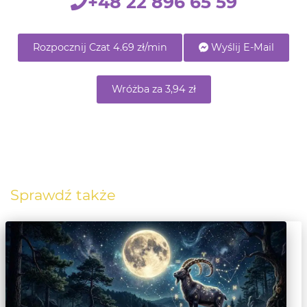
+48 22 896 65 59
Rozpocznij Czat 4.69 zł/min
Wyślij E-Mail
Wróżba za 3,94 zł
Sprawdź także