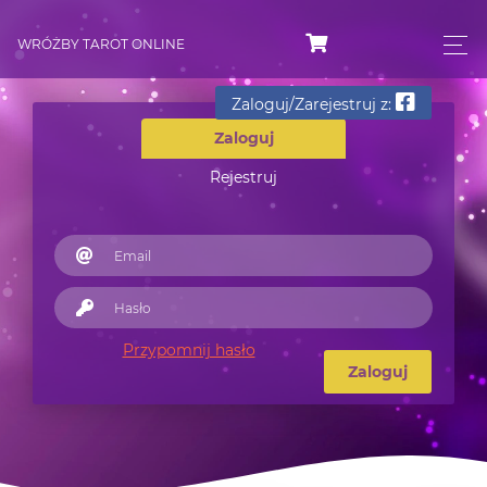
WRÓŻBY TAROT ONLINE
Zaloguj/Zarejestruj z:
Zaloguj
Rejestruj
Przypomnij hasło
Zaloguj