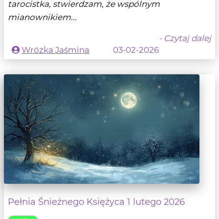
tarocistka, stwierdzam, że wspólnym
mianownikiem...
- Czytaj dalej
Wróżka Jaśmina
03-02-2026
Pełnia Śnieżnego Księżyca 1 lutego 2026