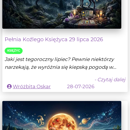
Pełnia Koźlego Księżyca 29 lipca 2026
KSIĘŻYC
Jaki jest tegoroczny lipiec? Pewnie niektórzy
narzekają, że wyróżnia się kiepską pogodą w...
- Czytaj dalej
Wróżbita Oskar
28-07-2026