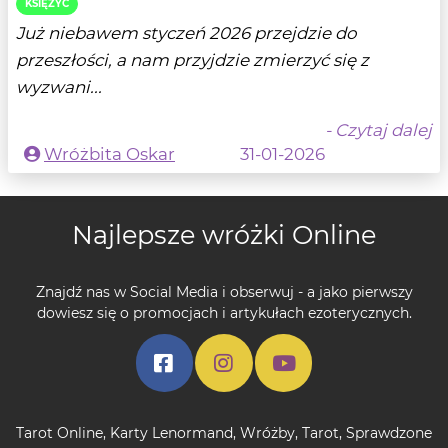
KSIĘŻYC
Już niebawem styczeń 2026 przejdzie do
przeszłości, a nam przyjdzie zmierzyć się z
wyzwani...
- Czytaj dalej
Wróżbita Oskar
31-01-2026
Najlepsze wróżki Online
Znajdź nas w Social Media i obserwuj - a jako pierwszy
dowiesz się o promocjach i artykułach ezoterycznych.
Tarot Online
,
Karty Lenormand
,
Wróżby
,
Tarot
,
Sprawdzone