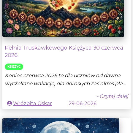
Pełnia Truskawkowego Księżyca 30 czerwca
2026
KSIĘŻYC
Koniec czerwca 2026 to dla uczniów od dawna
wyczekane wakacje, dla dorosłych zaś okres pla...
- Czytaj dalej
Wróżbita Oskar
29-06-2026