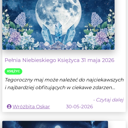
Pełnia Niebieskiego Księżyca 31 maja 2026
KSIĘŻYC
Tegoroczny maj może należeć do najciekawszych
i najbardziej obfitujących w ciekawe zdarzen...
- Czytaj dalej
Wróżbita Oskar
30-05-2026