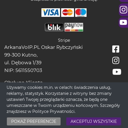
Stripe
ArkanaVoIP.PL Oskar Rybczyński
99-300 Kutno,
ul. Dębowa 1/39
NIP: 5611550703
Obsługa Klienta
Używamy cookies m.in. w celach: świadczenia usług,
tel.:
+48228966666
reklamy, statystyk. Korzystanie z witryny bez zmiany
bok[@]wrozbytarot.online
ustawień Twojej przeglądarki oznacza, że będą one
umieszczane w Twoim urządzeniu końcowym. Szczegóły
znajdziesz w
Polityce Prywatności
.
© 2017-2026 WrozbyTarot.Online - Nowoczesne Spojrzenie na
POKAŻ PREFERENCJE
AKCEPTUJ WSZYSTKIE
ponadczasową Ezoterykę.