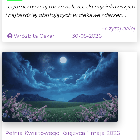
Tegoroczny maj może należeć do najciekawszych
i najbardziej obfitujących w ciekawe zdarzen...
- Czytaj dalej
Wróżbita Oskar
30-05-2026
Pełnia Kwiatowego Księżyca 1 maja 2026