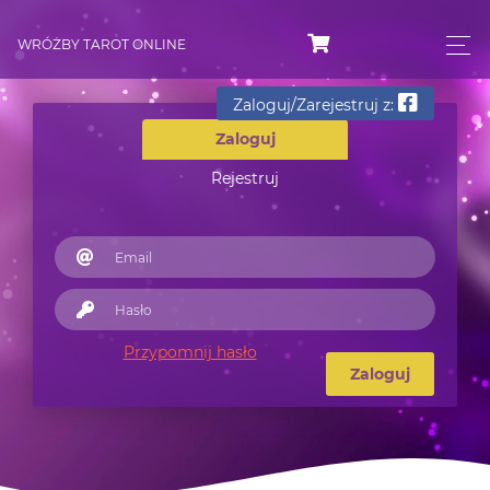
WRÓŻBY TAROT ONLINE
Zaloguj/Zarejestruj z:
Zaloguj
Rejestruj
Przypomnij hasło
Zaloguj