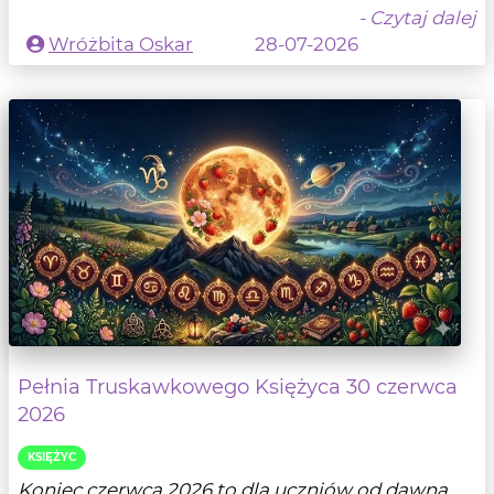
- Czytaj dalej
Wróżbita Oskar
28-07-2026
Pełnia Truskawkowego Księżyca 30 czerwca
2026
KSIĘŻYC
Koniec czerwca 2026 to dla uczniów od dawna