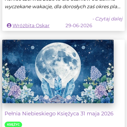
wyczekane wakacje, dla dorosłych zaś okres pla...
- Czytaj dalej
Wróżbita Oskar
29-06-2026
Pełnia Niebieskiego Księżyca 31 maja 2026
KSIĘŻYC