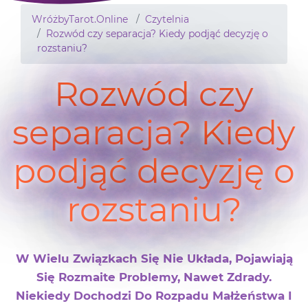
WróżbyTarot.Online
Czytelnia
Rozwód czy separacja? Kiedy podjąć decyzję o
rozstaniu?
Rozwód czy
separacja? Kiedy
podjąć decyzję o
rozstaniu?
W Wielu Związkach Się Nie Układa, Pojawiają
Się Rozmaite Problemy, Nawet Zdrady.
Niekiedy Dochodzi Do Rozpadu Małżeństwa I