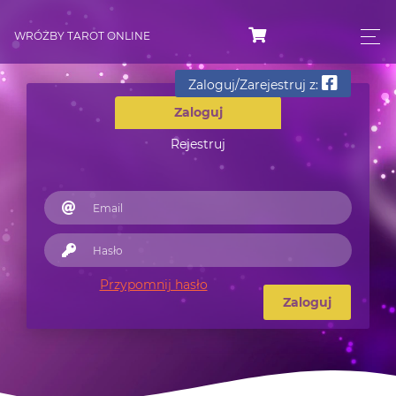
WRÓŻBY TAROT ONLINE
Zaloguj/Zarejestruj z:
Zaloguj
Rejestruj
Przypomnij hasło
Zaloguj