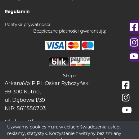
Regulamin
Polityka prywatności
Bezpieczne płatności gwarantują:
Stripe
ArkanaVoIP.PL Oskar Rybczyński
99-300 Kutno,
ul. Dębowa 1/39
NIP: 5611550703
Obsługa Klienta
Używamy cookies m.in. w celach: świadczenia usług,
tel.:
+48228966666
reklamy, statystyk. Korzystanie z witryny bez zmiany
bok[@]wrozbytarot.online