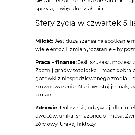
Sfery życia w czwartek 5 l
Miłość
: Jest duża szansa na spotkanie m
wiele emocji, zmian ,rozstanie – by po
Praca – finanse
: Jeśli szukasz, możesz 
Zacznij grać w totolotka – masz dobrą p
gotówki z niespodziewanego źródła. To
zrównoważenie. Nie inwestuj jednak, bo
zmian.
Zdrowie
: Dobrze się odżywiaj, dbaj o 
owoców, unikaj smażonego mięsa. Zwró
żółciowy. Unikaj laktozy.
Moje przesłanie na dziś
: Zatrzymaj si
ciężkimi chwilami. To co Ciebie uszczęś
idzie w parze ze złem. Jeśli zrobiłeś ws