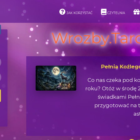
JAK KORZYSTAĆ
CZYTELNIA
Wrozby.Taro
Asteroidy i ich 
Jaką lekcję życiową 
zjawisk