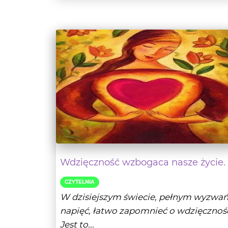
Wdzięczność wzbogaca nasze życie.
CZYTELNIA
W dzisiejszym świecie, pełnym wyzwań
napięć, łatwo zapomnieć o wdzięcznośc
Jest to...
- Czytaj da