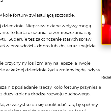
ej dziedzinie. Nieprzewidziane wpływy mogą
nie. To karta działania, przemieszczania się,
tu. Sugeruje też zakończenie starych spraw i
eś w przeszłości – dobro lub zło, teraz znajdzie
e przychylny los i zmiany na lepsze, a Twoje
ie w każdej dziedzinie życia zmiany będą szły w
Reda
za niż posiadanie rzeczy, koło fortuny przyniesie
raz duży krok na drodze rozwoju duchowego.
, że wszystko da się poukładać tak, by spełniły
rudniejsze znajdzie rozwiązanie, bo los Ci