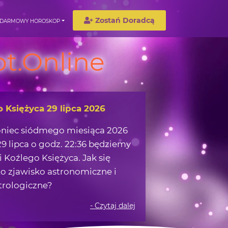
Zostań Doradcą
DARMOWY HOROSKOP
t.Online
wędrówka w okolicach Ziemi
możemy zaczerpnąć z obserwacji
 na nocnym niebie?
- Czytaj dalej