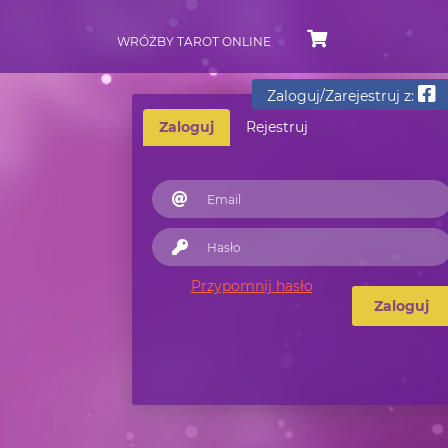
WRÓŻBY TAROT ONLINE
Zaloguj/Zarejestruj z:
Zaloguj
Rejestruj
Przypomnij hasło
Zaloguj