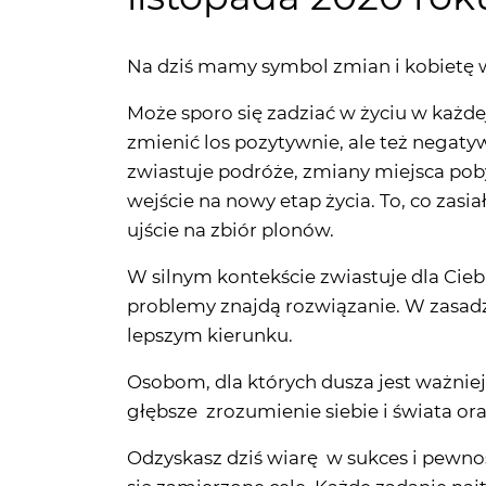
Może sporo się zadziać w życiu w każd
zmienić los pozytywnie, ale też negatyw
zwiastuje podróże, zmiany miejsca poby
wejście na nowy etap życia. To, co zasiał
ujście na zbiór plonów.
W silnym kontekście zwiastuje dla Ciebi
problemy znajdą rozwiązanie. W zasadz
lepszym kierunku.
Osobom, dla których dusza jest ważniejs
głębsze zrozumienie siebie i świata o
Odzyskasz dziś wiarę w sukces i pewność
się zamierzone cele. Każde zadanie najt
sprzyja, a więc do działania.