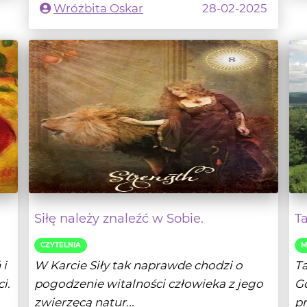
Siłę należy znaleźć w Sobie.
T
CZYTELNIA
M
 i
W Karcie Siły tak naprawde chodzi o
Ta
i.
pogodzenie witalności człowieka z jego
Gd
zwierzęcą natur...
pr
lej
- Czytaj dalej