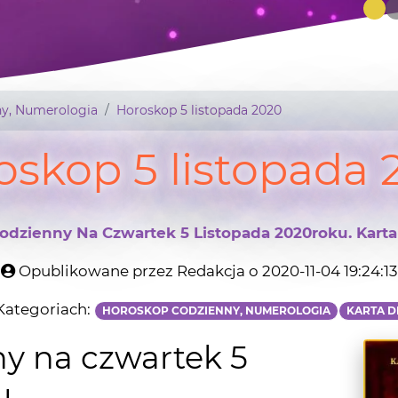
y, Numerologia
Horoskop 5 listopada 2020
oskop 5 listopada 
zienny Na Czwartek 5 Listopada 2020roku. Karta 
Opublikowane przez Redakcja o 2020-11-04 19:24:13
ategoriach:
HOROSKOP CODZIENNY, NUMEROLOGIA
KARTA D
y na czwartek 5
u
kole fortuny zwiastującą szczęście.