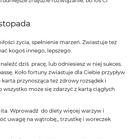
istopada
iłości życia, spełnienie marzeń. Zwiastuje też
znać kogoś innego, lepszego.
znaleźć dziś pracę, lub odniesiesz w niej sukces.
assę. Koło fortuny zwiastuje dla Ciebie przypływ
 karta przynosząca też zdrowy rozsądek i
 wszystko może się zdarzyć z kartą ciągłych
jelita. Wprowadź do diety więcej warzyw i
ć uwagę na wątrobę,, trzustkę i woreczek
ę na chwilę. Każdy sukces poprzedzony jest
liwia, może złościć innych, ale dobro zawsze
zystko, a brak efektów – odpuść i przeczekaj.