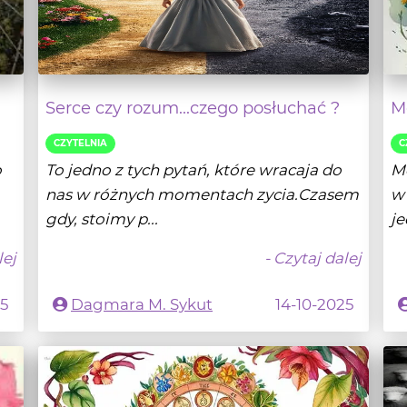
Serce czy rozum...czego posłuchać ?
Mo
CZYTELNIA
C
o
To jedno z tych pytań, które wracaja do
Mo
nas w różnych momentach zycia.Czasem
w 
gdy, stoimy p...
je
lej
- Czytaj dalej
25
Dagmara M. Sykut
14-10-2025