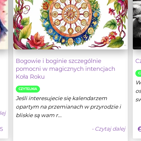
Bogowie i boginie szczególnie
C
pomocni w magicznych intencjach
C
Koła Roku
W 
CZYTELNIA
os
Jeśli interesujecie się kalendarzem
sw
opartym na przemianach w przyrodzie i
lej
bliskie są wam r...
- Czytaj dalej
25
Wróżbita Oskar
28-02-2025