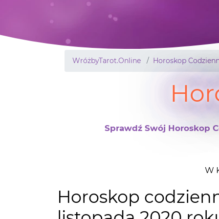
WróżbyTarot.Online
Horoskop Codzienn
Hor
Sprawdź Swój Horoskop Cod
W K
Horoskop codzienn
listopada 2020 rok
Na dziś mamy symbol zmian i kobietę w 