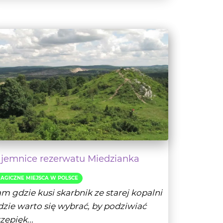
ajemnice rezerwatu Miedzianka
AGICZNE MIEJSCA W POLSCE
m gdzie kusi skarbnik ze starej kopalni
zie warto się wybrać, by podziwiać
zepięk...
- Czytaj dalej