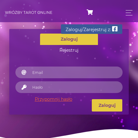
WRÓŻBY TAROT ONLINE
Zaloguj/Zarejestruj z:
Zaloguj
Rejestruj
Przypomnij hasło
Zaloguj