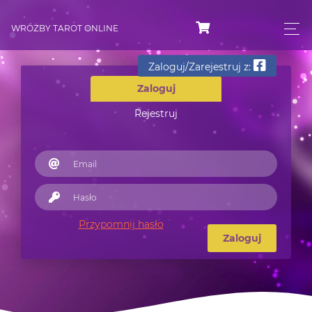
WRÓŻBY TAROT ONLINE
Zaloguj/Zarejestruj z:
Zaloguj
Rejestruj
Przypomnij hasło
Zaloguj