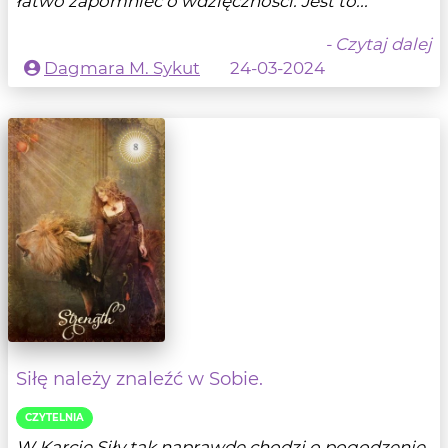
łatwo zapomnieć o wdzięczności. Jest to...
- Czytaj dalej
Dagmara M. Sykut
24-03-2024
Siłę należy znaleźć w Sobie.
CZYTELNIA
W Karcie Siły tak naprawde chodzi o pogodzenie