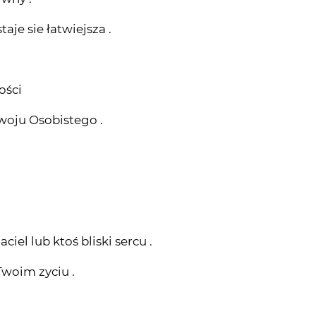
aje sie łatwiejsza .
ości
zwoju Osobistego .
ciel lub ktoś bliski sercu .
Twoim zyciu .