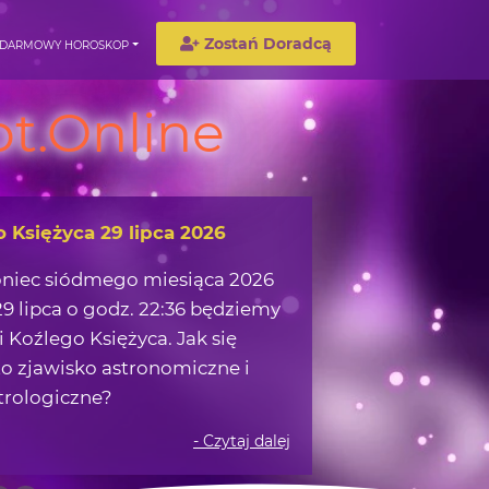
Zostań Doradcą
DARMOWY HOROSKOP
t.Online
o Księżyca 29 lipca 2026
oniec siódmego miesiąca 2026
9 lipca o godz. 22:36 będziemy
 Koźlego Księżyca. Jak się
o zjawisko astronomiczne i
trologiczne?
- Czytaj dalej