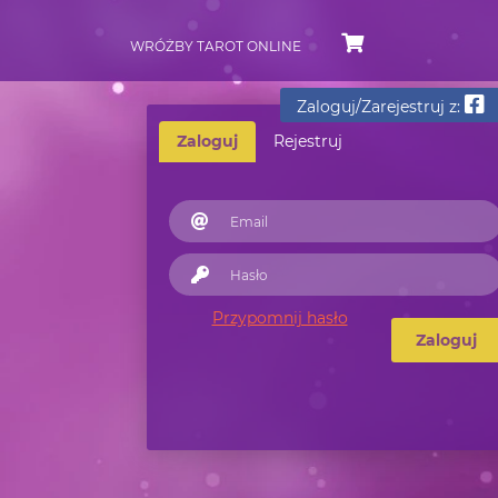
WRÓŻBY TAROT ONLINE
Zaloguj/Zarejestruj z:
Zaloguj
Rejestruj
Przypomnij hasło
Zaloguj