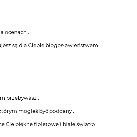
na ocenach .
ujesz są dla Ciebie błogosławieństwem .
m przebywasz .
 którym mogłeś być poddany .
ce Cie piękne fioletowe i białe światło