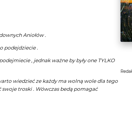
udownych Aniołów .
o podejdziecie .
e podejmiecie , jednak ważne by były one TYLKO
Reda
 warto wiedzieć ze każdy ma wolną wole dla tego
ać swoje troski . Wówczas bedą pomagać