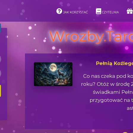
JAK KORZYSTAĆ
CZYTELNIA
Wrozby.Taro
Pełnia Koźleg
Co nas czeka pod k
roku? Otóż w środę 2
świadkami Pełni
przygotować na t
as