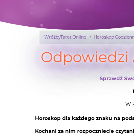
WróżbyTarot.Online
Horoskop Codzienn
Odpowiedzi 
Sprawdź Swó
W K
Horoskop dla każdego znaku na pods
Kochani za nim rozpoczniecie czytan