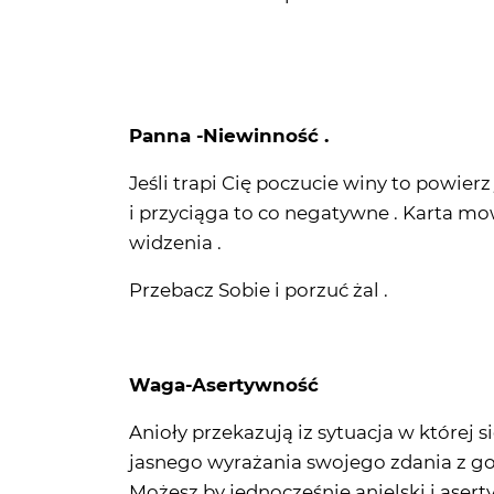
Panna -Niewinność .
Jeśli trapi Cię poczucie winy to powierz
i przyciąga to co negatywne . Karta m
widzenia .
Przebacz Sobie i porzuć żal .
Waga-Asertywność
Anioły przekazują iz sytuacja w której 
jasnego wyrażania swojego zdania z go
Możesz by jednocześnie anielski i asert