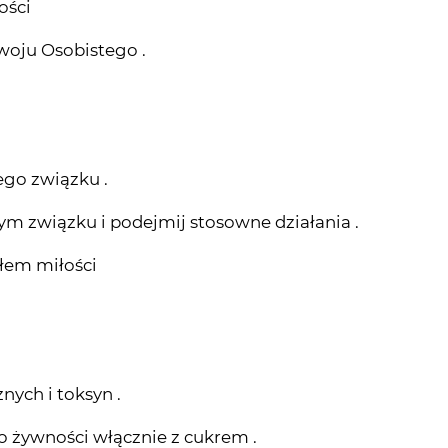
ości
zwoju Osobistego .
ego związku .
m związku i podejmij stosowne działania .
tłem miłości
nych i toksyn .
o żywności włącznie z cukrem .