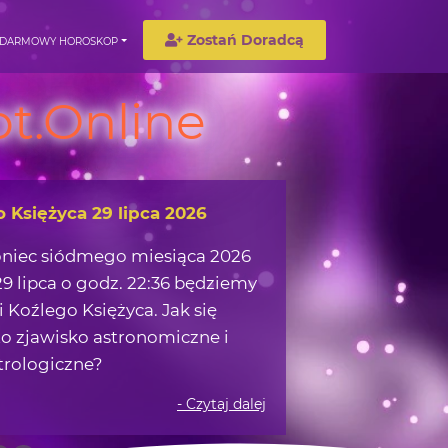
Zostań Doradcą
DARMOWY HOROSKOP
t.Online
o Księżyca 29 lipca 2026
oniec siódmego miesiąca 2026
9 lipca o godz. 22:36 będziemy
 Koźlego Księżyca. Jak się
o zjawisko astronomiczne i
trologiczne?
- Czytaj dalej