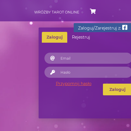
WRÓŻBY TAROT ONLINE
Zaloguj/Zarejestruj z:
Zaloguj
Rejestruj
Przypomnij hasło
Zaloguj