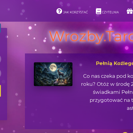
JAK KORZYSTAĆ
CZYTELNIA
Wrozby.Taro
Pełnia Koźleg
Co nas czeka pod k
roku? Otóż w środę 2
świadkami Pełni
przygotować na t
as