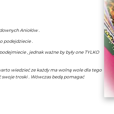
udownych Aniołów .
o podejdziecie .
e podejmiecie , jednak ważne by były one TYLKO
 warto wiedzieć ze każdy ma wolną wole dla tego
ać swoje troski . Wówczas bedą pomagać