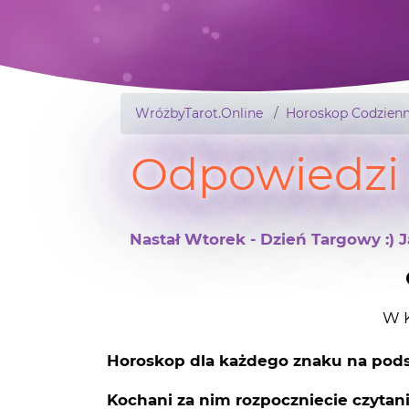
WróżbyTarot.Online
Horoskop Codzienn
Odpowiedzi 
Nastał Wtorek - Dzień Targowy :)
W K
Horoskop dla każdego znaku na pods
Kochani za nim rozpoczniecie czytan