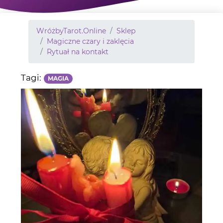
WróżbyTarot.Online
Sklep
Magiczne czary i zaklęcia
Rytuał na kontakt
Tagi:
MAGIA