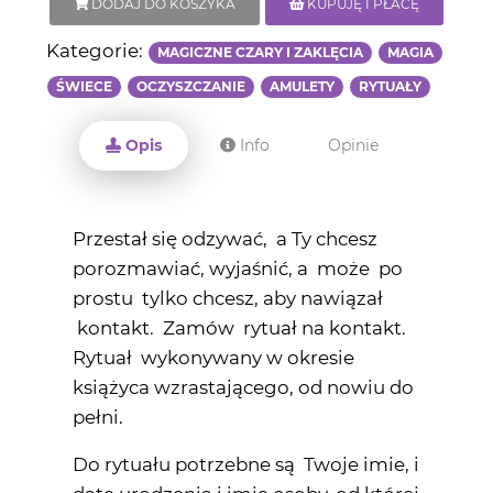
DODAJ DO KOSZYKA
KUPUJĘ I PŁACĘ
Kategorie:
MAGICZNE CZARY I ZAKLĘCIA
MAGIA
ŚWIECE
OCZYSZCZANIE
AMULETY
RYTUAŁY
Opis
Info
Opinie
Przestał się odzywać, a Ty chcesz
porozmawiać, wyjaśnić, a może po
prostu tylko chcesz, aby nawiązał
kontakt. Zamów rytuał na kontakt.
Rytuał wykonywany w okresie
książyca wzrastającego, od nowiu do
pełni.
Do rytuału potrzebne są Twoje imie, i