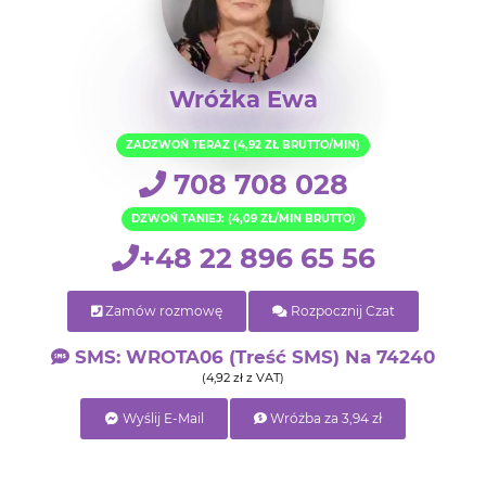
Wróżka Ewa
ZADZWOŃ TERAZ (4,92 ZŁ BRUTTO/MIN)
708 708 028
DZWOŃ TANIEJ: (4,09 ZŁ/MIN BRUTTO)
+48 22 896 65 56
Zamów rozmowę
Rozpocznij Czat
SMS: WROTA06 (treść SMS) Na 74240
(4,92 zł z VAT)
Wyślij E-Mail
Wróżba za 3,94 zł