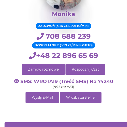
Monika
ZADZWOŃ (4,25 ZŁ BRUTTO/MIN)
708 688 239
DZWOŃ TANIEJ: (3,99 ZŁ/MIN BRUTTO)
+48 22 896 65 69
Zamów rozmowę
Rozpocznij Czat
SMS: WROTA19 (treść SMS) Na 74240
(4,92 zł z VAT)
Wyślij E-Mail
Wróżba za 3,94 zł