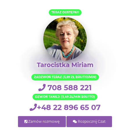
TERAZ DOSTĘPNY
Tarocistka Miriam
ZADZWOŃ TERAZ (3,69 ZŁ BRUTTO/MIN)
708 588 221
DZWOŃ TANIEJ: (3,49 ZŁ/MIN BRUTTO)
+48 22 896 65 07
Zamów rozmowę
Rozpocznij Czat