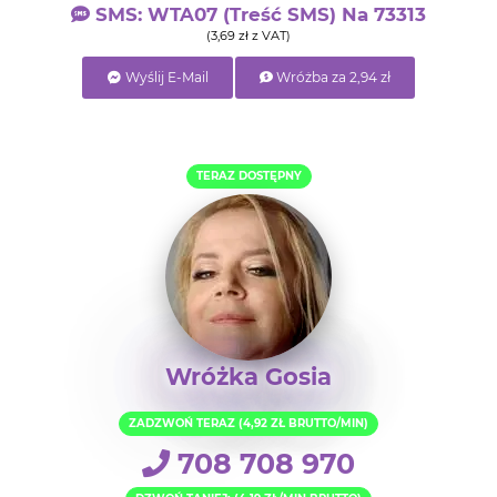
SMS: WTA07 (treść SMS) Na 73313
(3,69 zł z VAT)
Wyślij E-Mail
Wróżba za 2,94 zł
TERAZ DOSTĘPNY
Wróżka Gosia
ZADZWOŃ TERAZ (4,92 ZŁ BRUTTO/MIN)
708 708 970