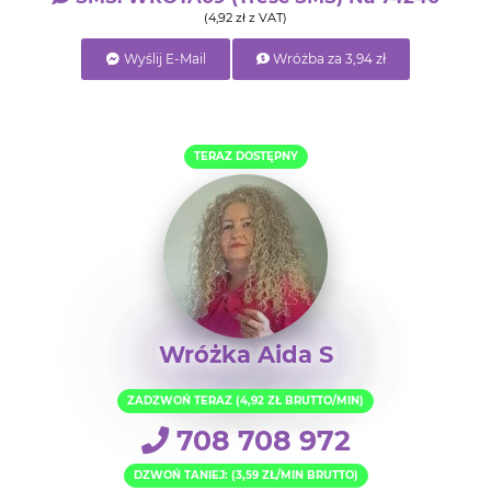
(4,92 zł z VAT)
Wyślij E-Mail
Wróżba za 3,94 zł
TERAZ DOSTĘPNY
Wróżka Aida S
ZADZWOŃ TERAZ (4,92 ZŁ BRUTTO/MIN)
708 708 972
DZWOŃ TANIEJ: (3,59 ZŁ/MIN BRUTTO)