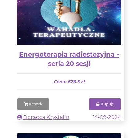
Energoterapia radiestezyjna -
seria 20 sesji
Cena: 676.5 zł
Koszyk
Kupuję
Doradca Krystalin
14-09-2024