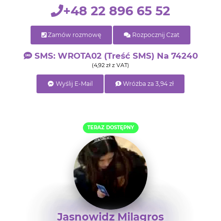
+48 22 896 65 52
Zamów rozmowę
Rozpocznij Czat
SMS: WROTA02 (treść SMS) Na 74240
(4,92 zł z VAT)
Wyślij E-Mail
Wróżba za 3,94 zł
TERAZ DOSTĘPNY
Jasnowidz Milagros