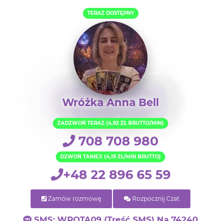
TERAZ DOSTĘPNY
Wróżka Anna Bell
ZADZWOŃ TERAZ (4,92 ZŁ BRUTTO/MIN)
708 708 980
DZWOŃ TANIEJ: (4,19 ZŁ/MIN BRUTTO)
+48 22 896 65 59
Zamów rozmowę
Rozpocznij Czat
SMS: WROTA09 (treść SMS) Na 74240