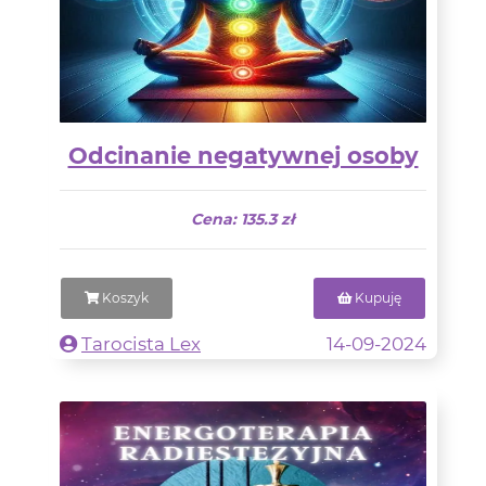
Odcinanie negatywnej osoby
Cena: 135.3 zł
Koszyk
Kupuję
Tarocista Lex
14-09-2024