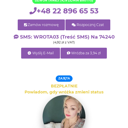
DZWOŃ TANIEJ: (4,19 ZŁ/MIN BRUTTO)
+48 22 896 65 53
Zamów rozmowę
Rozpocznij Czat
SMS: WROTA03 (treść SMS) Na 74240
(4,92 zł z VAT)
Wyślij E-Mail
Wróżba za 3,94 zł
ZAJĘTA
BEZPŁATNIE
Powiadom, gdy wróżka zmieni status