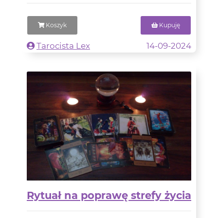
Koszyk
Kupuję
Tarocista Lex
14-09-2024
Rytuał na poprawę strefy życia