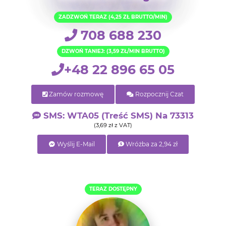
ZADZWOŃ TERAZ (4,25 ZŁ BRUTTO/MIN)
708 688 230
DZWOŃ TANIEJ: (3,59 ZŁ/MIN BRUTTO)
+48 22 896 65 05
Zamów rozmowę
Rozpocznij Czat
SMS: WTA05 (treść SMS) Na 73313
(3,69 zł z VAT)
Wyślij E-Mail
Wróżba za 2,94 zł
TERAZ DOSTĘPNY