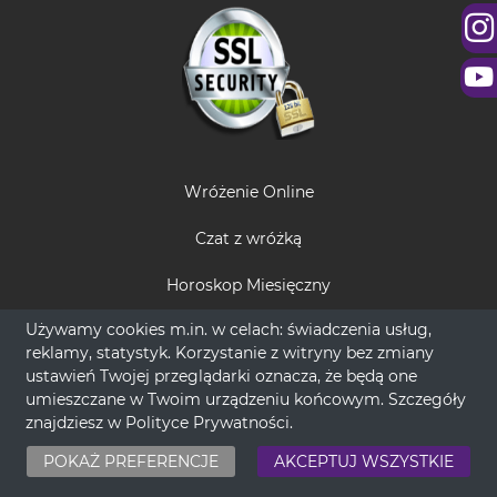
Wróżenie Online
Czat z wróżką
Horoskop Miesięczny
Używamy cookies m.in. w celach: świadczenia usług,
Magiczne Wrota Tarota
reklamy, statystyk. Korzystanie z witryny bez zmiany
ustawień Twojej przeglądarki oznacza, że będą one
Tania Wróżka
umieszczane w Twoim urządzeniu końcowym. Szczegóły
Jasnowidz na telefon
znajdziesz w
Polityce Prywatności
.
Runy
POKAŻ PREFERENCJE
AKCEPTUJ WSZYSTKIE
SMS do wróżki