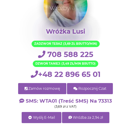
Wróżka Lusi
ZADZWOŃ TERAZ (3,69 ZŁ BRUTTO/MIN)
708 588 225
DZWOŃ TANIEJ: (3,49 ZŁ/MIN BRUTTO)
+48 22 896 65 01
Zamów rozmowę
Rozpocznij Czat
SMS: WTA01 (treść SMS) Na 73313
(3,69 zł z VAT)
Wyślij E-Mail
Wróżba za 2,94 zł