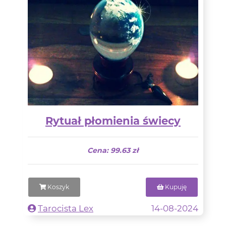
Rytuał płomienia świecy
Cena: 99.63 zł
Koszyk
Kupuję
Tarocista Lex
14-08-2024