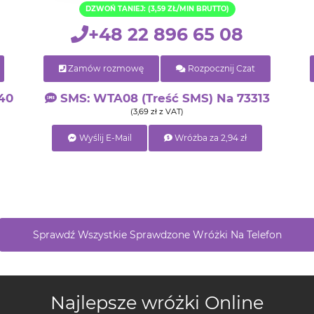
DZWOŃ TANIEJ: (3,59 ZŁ/MIN BRUTTO)
+48 22 896 65 08
Zamów rozmowę
Rozpocznij Czat
40
SMS: WTA08 (treść SMS) Na 73313
(3,69 zł z VAT)
Wyślij E-Mail
Wróżba za 2,94 zł
Sprawdź Wszystkie Sprawdzone Wróżki Na Telefon
Najlepsze wróżki Online