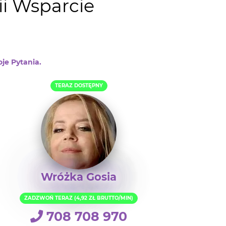
ii Wsparcie
je Pytania.
TERAZ DOSTĘPNY
Wróżka Gosia
ZADZWOŃ TERAZ (4,92 ZŁ BRUTTO/MIN)
708 708 970