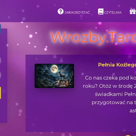
JAK KORZYSTAĆ
CZYTELNIA
Wrozby.Taro
Pełnia Koźleg
Co nas czeka pod k
roku? Otóż w środę 2
świadkami Pełni
przygotować na t
as