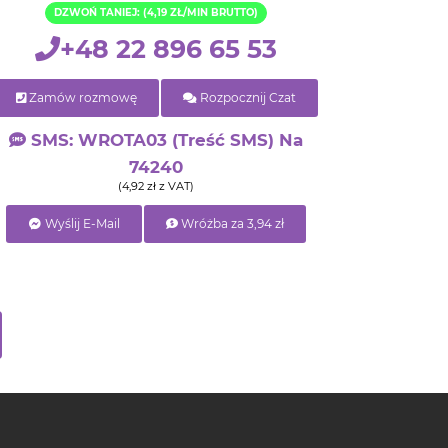
DZWOŃ TANIEJ: (4,19 ZŁ/MIN BRUTTO)
+48 22 896 65 53
Zamów rozmowę
Rozpocznij Czat
SMS: WROTA03 (treść SMS) Na
74240
(4,92 zł z VAT)
Wyślij E-Mail
Wróżba za 3,94 zł