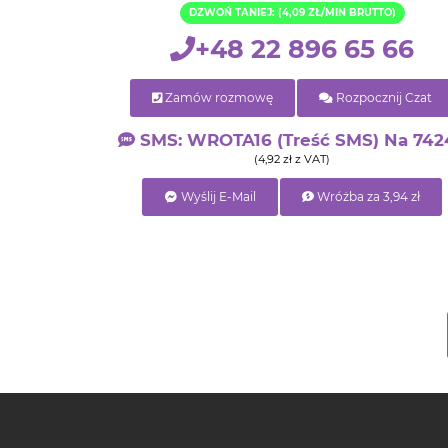
DZWOŃ TANIEJ: (4,09 ZŁ/MIN BRUTTO)
+48 22 896 65 66
Zamów rozmowę
Rozpocznij Czat
SMS: WROTA16 (treść SMS) Na 742
(4,92 zł z VAT)
Wyślij E-Mail
Wróżba za 3,94 zł