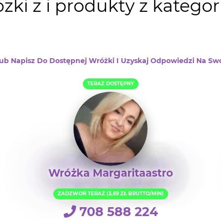
zki z i produkty z kategor
b Napisz Do Dostępnej Wróżki I Uzyskaj Odpowiedzi Na Swo
TERAZ DOSTĘPNY
Wróżka Margaritaastro
ZADZWOŃ TERAZ (3,69 ZŁ BRUTTO/MIN)
708 588 224