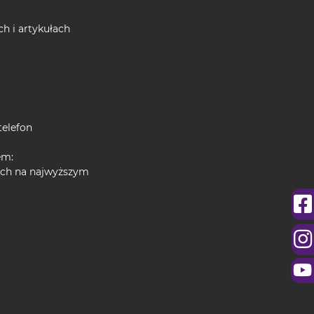
ch i artykułach
telefon
em:
nych na najwyższym