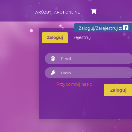
WRÓŻBY TAROT ONLINE
Zaloguj/Zarejestruj z:
Zaloguj
Rejestruj
Przypomnij hasło
Zaloguj