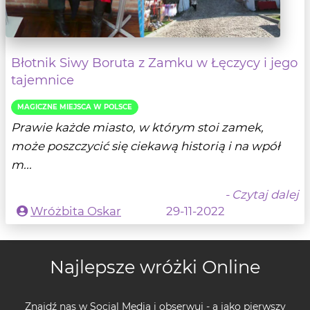
Błotnik Siwy Boruta z Zamku w Łęczycy i jego
tajemnice
MAGICZNE MIEJSCA W POLSCE
Prawie każde miasto, w którym stoi zamek,
może poszczycić się ciekawą historią i na wpół
m...
- Czytaj dalej
Wróżbita Oskar
29-11-2022
Najlepsze wróżki Online
Znajdź nas w Social Media i obserwuj - a jako pierwszy