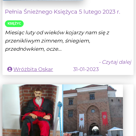
Pełnia Śnieżnego Księżyca 5 lutego 2023 r.
KSIĘŻYC
Miesiąc luty od wieków kojarzy nam się z
przenikliwym zimnem, śniegiem,
przednówkiem, ocze...
- Czytaj dalej
Wróżbita Oskar
31-01-2023