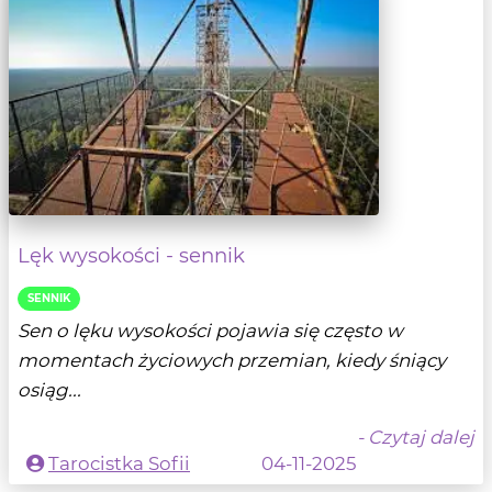
Lęk wysokości - sennik
SENNIK
Sen o lęku wysokości pojawia się często w
momentach życiowych przemian, kiedy śniący
osiąg...
- Czytaj dalej
Tarocistka Sofii
04-11-2025