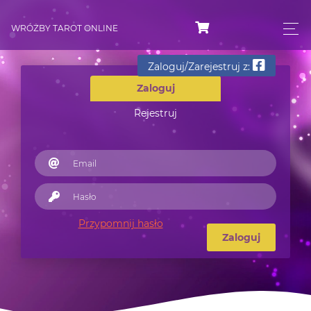
WRÓŻBY TAROT ONLINE
Zaloguj/Zarejestruj z:
Zaloguj
Rejestruj
Przypomnij hasło
Zaloguj