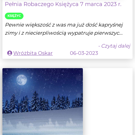
Pełnia Robaczego Księżyca 7 marca 2023 r.
KSIĘŻYC
Pewnie większość z was ma już dość kapryśnej
zimy i z niecierpliwością wypatruje pierwszyc...
- Czytaj dalej
Wróżbita Oskar
06-03-2023