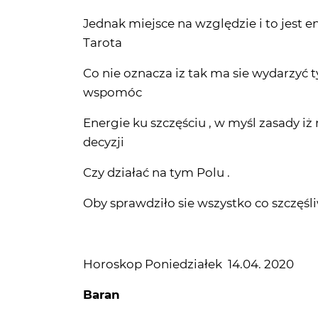
Co nie oznacza iz tak ma sie wydarzyć ty
wspomóc
Energie ku szczęściu , w myśl zasady iż
decyzji
Czy działać na tym Polu .
Oby sprawdziło sie wszystko co szczęśli
Horoskop Poniedziałek 14.04. 2020
Baran
Praca i finanse - Przeczekania , wstr
Uczucia - Miła wiadomość , rozwój , no