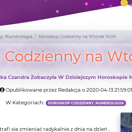
y, Numerologia
Horoskop Codzienny na Wtorek 14.04
 Codzienny na Wto
ka Czandra Zobaczyła W Dzisiejszym Horoskopie 
Opublikowane przez Redakcja o 2020-04-13 21:59:0
W Kategoriach:
HOROSKOP CODZIENNY, NUMEROLOGIA
afi sie zmieniać radykalnie z dnia na dzień .
 energia każdego dnia na podstawie mojego