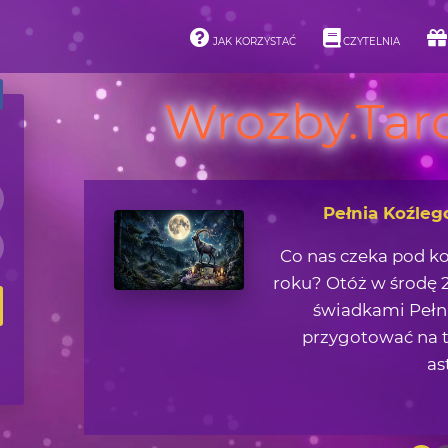
JAK KORZYSTAĆ
CZYTELNIA
Wrozby.Taro
Asteroidy i ich 
Jaką lekcję życiową 
zjawisk