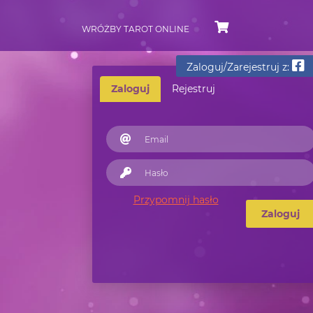
WRÓŻBY TAROT ONLINE
Zaloguj/Zarejestruj z:
Zaloguj
Rejestruj
Przypomnij hasło
Zaloguj