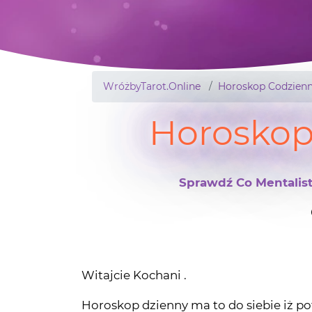
WróżbyTarot.Online
Horoskop Codzienn
Horoskop
Sprawdź Co Mentalist
Witajcie Kochani .
Horoskop dzienny ma to do siebie iż potr
Jednak miejsce na względzie i to jest
Tarota