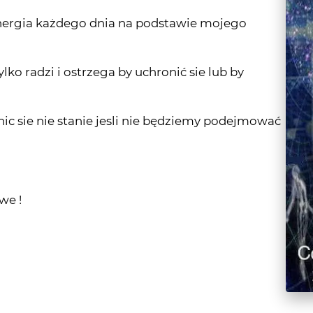
lko radzi i ostrzega by uchronić sie lub by
 nic sie nie stanie jesli nie będziemy podejmować
we !
zymania , przerwa na polu zawodowym
we znajomości , naprawa .