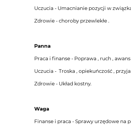
Zdrowie - choroby przewlekłe .
Panna
Praca i finanse - Poprawa , ruch , awans
Uczucia - Troska , opiekuńczość , przyja
Zdrowie - Układ kostny.
Waga
Finanse i praca - Sprawy urzędowe n
Uczucia - Uczucie zniewolenia , pułapki ,
Zdrowie - Mały dyskomfort ze strony 