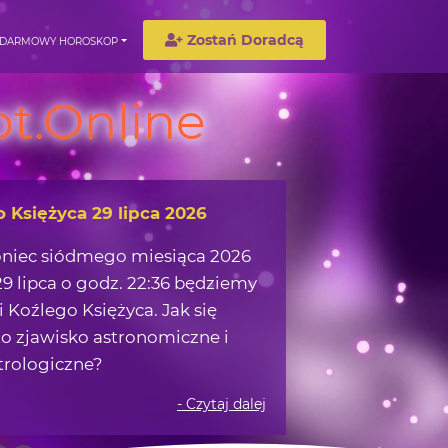
Zostań Doradcą
DARMOWY HOROSKOP
t.Online
wędrówka w okolicach Ziemi
możemy zaczerpnąć z obserwacji
 na nocnym niebie?
- Czytaj dalej