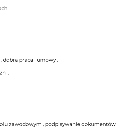
 , dobra praca , umowy .
źń .
a polu zawodowym , podpisywanie dokumentów
 stres
układu pokarmowego .