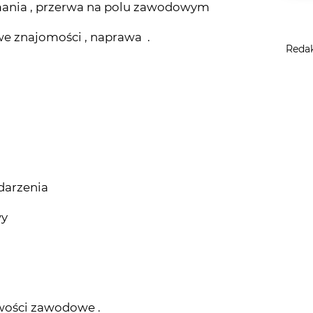
Reda
darzenia
wy
iwości zawodowe .
lidnych fundamentów partnerskich jak i