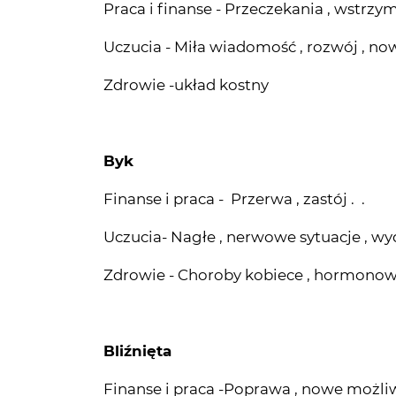
Zdrowie -układ kostny
Byk
Finanse i praca - Przerwa , zastój . .
Uczucia- Nagłe , nerwowe sytuacje , wy
Zdrowie - Choroby kobiece , hormono
Bliźnięta
Finanse i praca -Poprawa , nowe możl
Uczucia - Stale związki , budowanie so
przyjacielskich