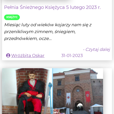
Pełnia Śnieżnego Księżyca 5 lutego 2023 r.
KSIĘŻYC
Miesiąc luty od wieków kojarzy nam się z
przenikliwym zimnem, śniegiem,
przednówkiem, ocze...
- Czytaj dalej
Wróżbita Oskar
31-01-2023