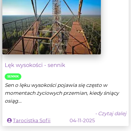
Lęk wysokości - sennik
SENNIK
Sen o lęku wysokości pojawia się często w
momentach życiowych przemian, kiedy śniący
osiąg...
- Czytaj dalej
Tarocistka Sofii
04-11-2025