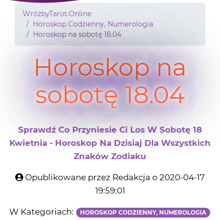
WróżbyTarot.Online
Horoskop Codzienny, Numerologia
Horoskop na sobotę 18.04
Horoskop na
sobotę 18.04
Sprawdź Co Przyniesie Ci Los W Sobotę 18
Kwietnia - Horoskop Na Dzisiaj Dla Wszystkich
Znaków Zodiaku
Opublikowane przez Redakcja o 2020-04-17
19:59:01
W Kategoriach:
HOROSKOP CODZIENNY, NUMEROLOGIA