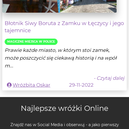
Błotnik Siwy Boruta z Zamku w Łęczycy i jego
tajemnice
MAGICZNE MIEJSCA W POLSCE
Prawie każde miasto, w którym stoi zamek,
może poszczycić się ciekawą historią i na wpół
m...
- Czytaj dalej
Wróżbita Oskar
29-11-2022
Najlepsze wróżki Online
Znajdź nas w Social Media i obserwuj - a jako pierwszy