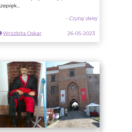
Wróżbita Oskar
26-05-2023
łotnik Siwy Boruta z Zamku w
ęczycy i jego tajemnice