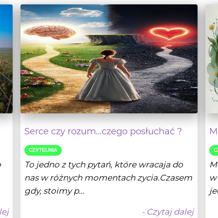
Serce czy rozum...czego posłuchać ?
Mo
CZYTELNIA
C
o
To jedno z tych pytań, które wracaja do
Mo
nas w różnych momentach zycia.Czasem
w 
gdy, stoimy p...
je
lej
- Czytaj dalej
25
Dagmara M. Sykut
14-10-2025