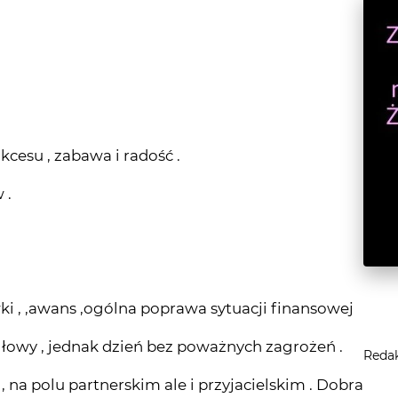
cesu , zabawa i radość .
 .
ki , ,awans ,ogólna poprawa sytuacji finansowej
łowy , jednak dzień bez poważnych zagrożeń .
Reda
 , na polu partnerskim ale i przyjacielskim . Dobra
elacji w związkach .