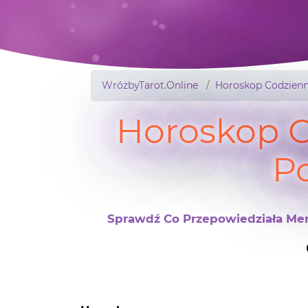
WróżbyTarot.Online
Horoskop Codzienn
Horoskop 
P
Sprawdź Co Przepowiedziała Men
Horoskop
23 marca Poniedziałek