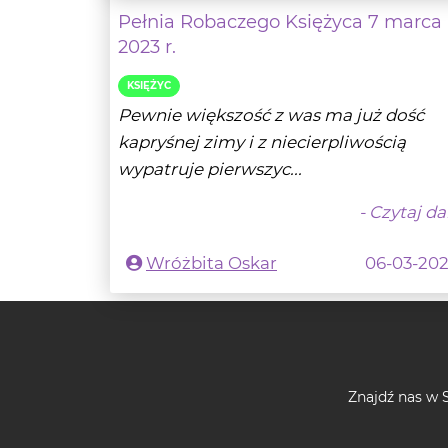
KSIĘŻYC
Pewnie większość z was ma już dość
kapryśnej zimy i z niecierpliwością
wypatruje pierwszyc...
- Czytaj da
Wróżbita Oskar
06-03-20
Znajdź nas w S