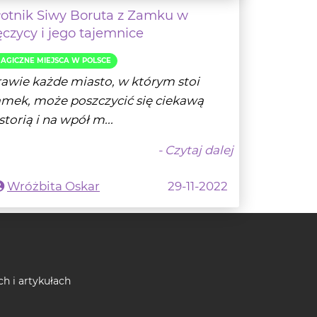
AGICZNE MIEJSCA W POLSCE
awie każde miasto, w którym stoi
mek, może poszczycić się ciekawą
storią i na wpół m...
- Czytaj dalej
Wróżbita Oskar
29-11-2022
ch i artykułach