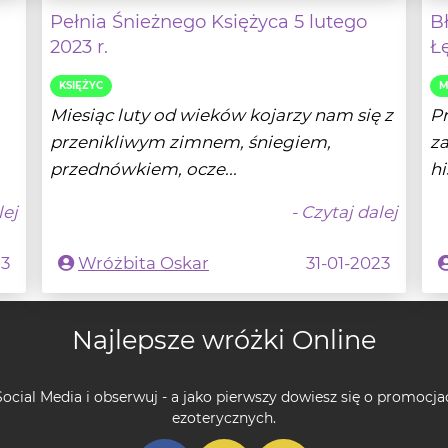
KSIĘŻYC
M
Miesiąc luty od wieków kojarzy nam się z
Pr
przenikliwym zimnem, śniegiem,
za
przednówkiem, ocze...
hi
lej
- Czytaj dalej
23
Wróżbita Oskar
31-01-2023
Najlepsze wróżki Online
ocial Media i obserwuj - a jako pierwszy dowiesz się o promocja
ezoterycznych.