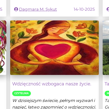
Wdzięczność wzbogaca nasze życie.
T
CZYTELNIA
M
W dzisiejszym świecie, pełnym wyzwań i
Ta
napięć, łatwo zapomnieć o wdzięczności.
Gd
Jest to...
pr
i
- Czytaj dalej