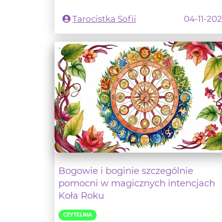
Bogowie i boginie szczególnie
pomocni w magicznych intencjach
Koła Roku
CZYTELNIA
Jeśli interesujecie się kalendarzem
opartym na przemianach w przyrodzie 