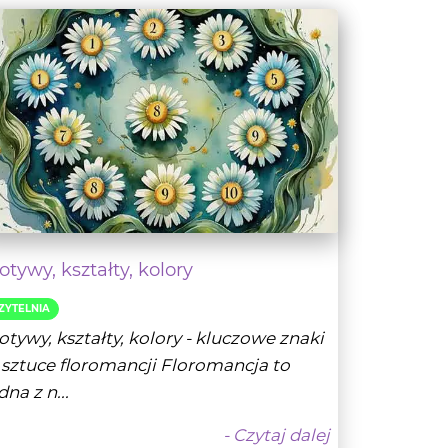
tywy, kształty, kolory
ZYTELNIA
tywy, kształty, kolory - kluczowe znaki
sztuce floromancji Floromancja to
dna z n...
- Czytaj dalej
Wróżbita Oskar
31-05-2025