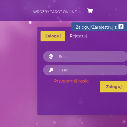
WRÓŻBY TAROT ONLINE
Zaloguj/Zarejestruj z:
Zaloguj
Rejestruj
Przypomnij hasło
Zaloguj