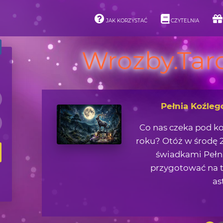
JAK KORZYSTAĆ
CZYTELNIA
Wrozby.Taro
Asteroidy i ich 
Jaką lekcję życiową 
zjawisk