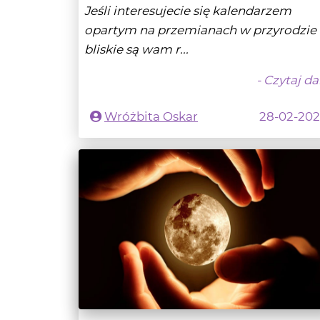
bliskie są wam r...
- Czytaj da
Wróżbita Oskar
28-02-20
Pełnia Robaczego Księżyca 7 marca
2023 r.