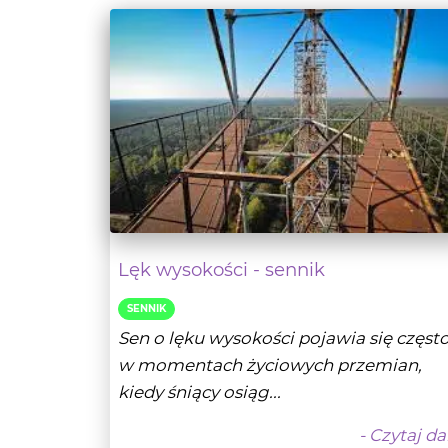
Lęk wysokości - sennik
SENNIK
Sen o lęku wysokości pojawia się częst
w momentach życiowych przemian,
kiedy śniący osiąg...
- Czytaj da
Tarocistka Sofii
04-11-20