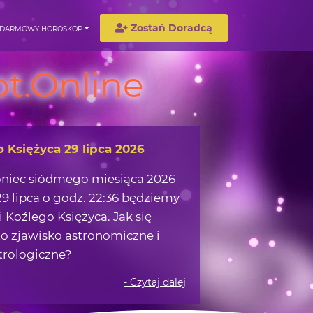
Zostań Doradcą
DARMOWY HOROSKOP
t.Online
wędrówka w okolicach Ziemi
możemy zaczerpnąć z obserwacji
 na nocnym niebie?
- Czytaj dalej