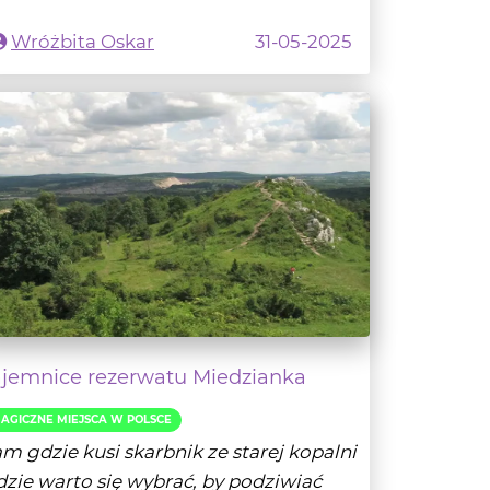
ajemnice rezerwatu Miedzianka
AGICZNE MIEJSCA W POLSCE
m gdzie kusi skarbnik ze starej kopalni
zie warto się wybrać, by podziwiać
zepięk...
- Czytaj dalej