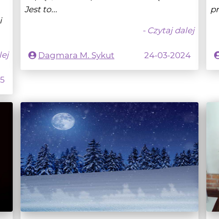
lej
Dagmara M. Sykut
24-03-2024
25
Pełnia Śnieżnego Księżyca 5 lutego
B
2023 r.
Ł