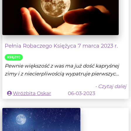
Pełnia Robaczego Księżyca 7 marca 2023 r.
KSIĘŻYC
Pewnie większość z was ma już dość kapryśnej
zimy i z niecierpliwością wypatruje pierwszyc...
- Czytaj dalej
Wróżbita Oskar
06-03-2023