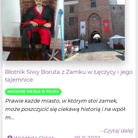
Błotnik Siwy Boruta z Zamku w Łęczycy i jego
tajemnice
MAGICZNE MIEJSCA W POLSCE
Prawie każde miasto, w którym stoi zamek,
może poszczycić się ciekawą historią i na wpół
m...
- Czytaj dalej
Wróżbita Oskar
29-11-2022