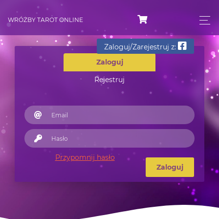
WRÓŻBY TAROT ONLINE
Zaloguj/Zarejestruj z:
Zaloguj
Rejestruj
Przypomnij hasło
Zaloguj