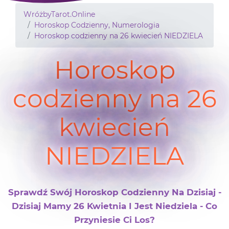
WróżbyTarot.Online
Horoskop Codzienny, Numerologia
Horoskop codzienny na 26 kwiecień NIEDZIELA
Horoskop
codzienny na 26
kwiecień
NIEDZIELA
Sprawdź Swój Horoskop Codzienny Na Dzisiaj -
Dzisiaj Mamy 26 Kwietnia I Jest Niedziela - Co
Przyniesie Ci Los?