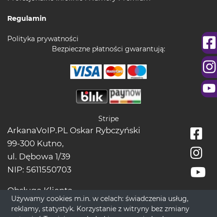
Regulamin
Polityka prywatności
Bezpieczne płatności gwarantują:
Stripe
ArkanaVoIP.PL Oskar Rybczyński
99-300 Kutno,
ul. Dębowa 1/39
NIP: 5611550703
Obsługa Klienta
Używamy cookies m.in. w celach: świadczenia usług,
tel.:
+48228966666
reklamy, statystyk. Korzystanie z witryny bez zmiany
bok[@]wrozbytarot.online