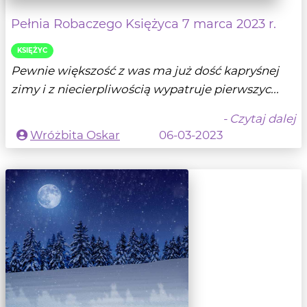
Pełnia Robaczego Księżyca 7 marca 2023 r.
KSIĘŻYC
Pewnie większość z was ma już dość kapryśnej
zimy i z niecierpliwością wypatruje pierwszyc...
- Czytaj dalej
Wróżbita Oskar
06-03-2023