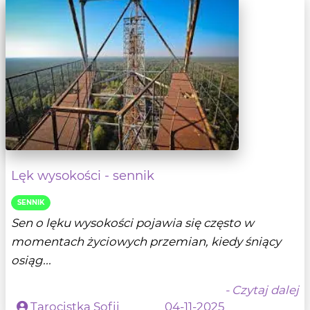
Lęk wysokości - sennik
SENNIK
Sen o lęku wysokości pojawia się często w
momentach życiowych przemian, kiedy śniący
osiąg...
- Czytaj dalej
Tarocistka Sofii
04-11-2025