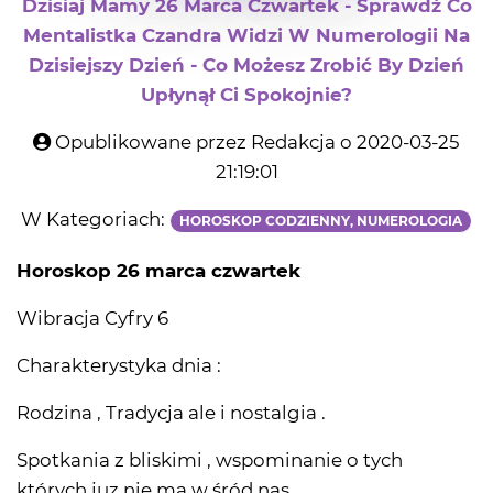
Dzisiaj Mamy 26 Marca Czwartek - Sprawdź Co
Mentalistka Czandra Widzi W Numerologii Na
Dzisiejszy Dzień - Co Możesz Zrobić By Dzień
Upłynął Ci Spokojnie?
Opublikowane przez Redakcja o 2020-03-25
21:19:01
W Kategoriach:
HOROSKOP CODZIENNY, NUMEROLOGIA
Horoskop 26 marca czwartek
Wibracja Cyfry 6
Charakterystyka dnia :
Rodzina , Tradycja ale i nostalgia .
Spotkania z bliskimi , wspominanie o tych
których juz nie ma w śród nas