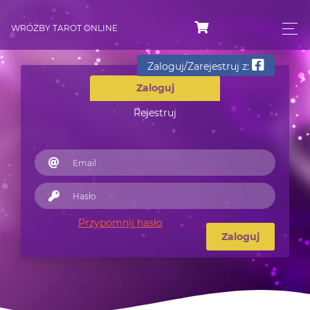
WRÓŻBY TAROT ONLINE
Zaloguj/Zarejestruj z:
Zaloguj
Rejestruj
Przypomnij hasło
Zaloguj