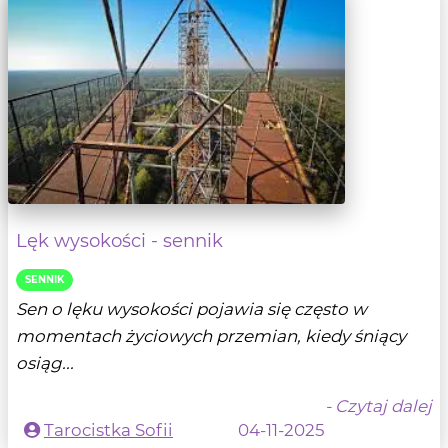
Lęk wysokości - sennik
SENNIK
Sen o lęku wysokości pojawia się często w
momentach życiowych przemian, kiedy śniący
osiąg...
- Czytaj dalej
Tarocistka Sofii
04-11-2025