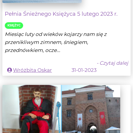
Pełnia Śnieżnego Księżyca 5 lutego 2023 r.
KSIĘŻYC
Miesiąc luty od wieków kojarzy nam się z
przenikliwym zimnem, śniegiem,
przednówkiem, ocze...
- Czytaj dalej
Wróżbita Oskar
31-01-2023