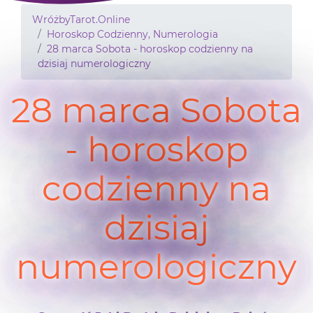
WróżbyTarot.Online
Horoskop Codzienny, Numerologia
28 marca Sobota - horoskop codzienny na
dzisiaj numerologiczny
28 marca Sobota
- horoskop
codzienny na
dzisiaj
numerologiczny