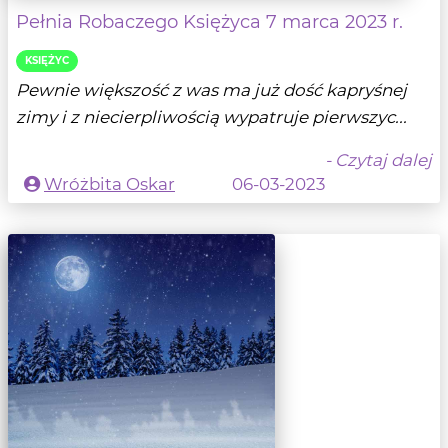
Pełnia Robaczego Księżyca 7 marca 2023 r.
KSIĘŻYC
Pewnie większość z was ma już dość kapryśnej
zimy i z niecierpliwością wypatruje pierwszyc...
- Czytaj dalej
Wróżbita Oskar
06-03-2023