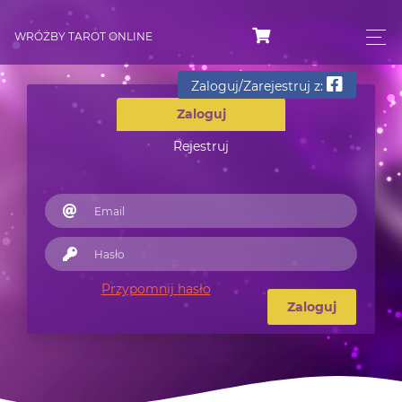
WRÓŻBY TAROT ONLINE
Zaloguj/Zarejestruj z:
Zaloguj
Rejestruj
Przypomnij hasło
Zaloguj