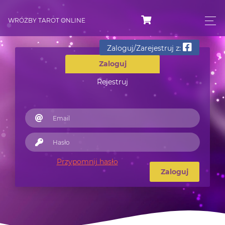
WRÓŻBY TAROT ONLINE
Zaloguj/Zarejestruj z:
Zaloguj
Rejestruj
Przypomnij hasło
Zaloguj