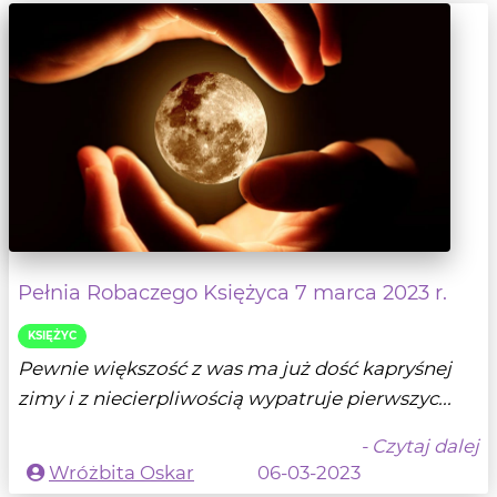
Pełnia Robaczego Księżyca 7 marca 2023 r.
KSIĘŻYC
Pewnie większość z was ma już dość kapryśnej
zimy i z niecierpliwością wypatruje pierwszyc...
- Czytaj dalej
Wróżbita Oskar
06-03-2023