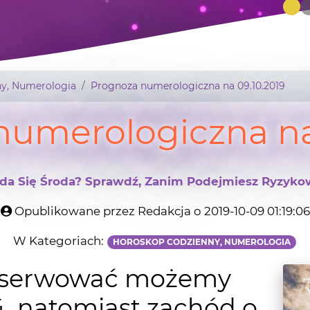
y, Numerologia
Prognoza numerologiczna na 09.10.2019
umerologiczna na
da Się Środa? Sprawdź, Zanim Podejmiesz Ryzyko
Opublikowane przez Redakcja o 2019-10-09 01:19:06
W Kategoriach:
HOROSKOP CODZIENNY, NUMEROLOGIA
bserwować możemy
54, natomiast zachód o