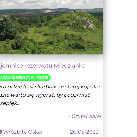
ajemnice rezerwatu Miedzianka
AGICZNE MIEJSCA W POLSCE
m gdzie kusi skarbnik ze starej kopalni
zie warto się wybrać, by podziwiać
zepięk...
- Czytaj dalej
Wróżbita Oskar
26-05-2023