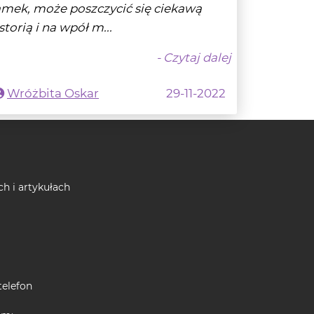
- Czytaj dalej
Wróżbita Oskar
29-11-2022
ch i artykułach
telefon
em:
nych na najwyższym