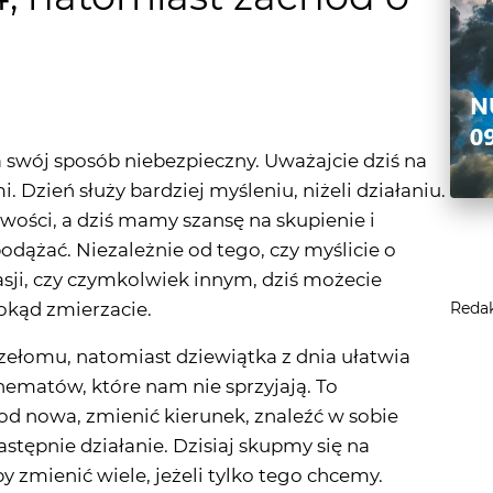
 na swój sposób niebezpieczny. Uważajcie dziś na
i. Dzień służy bardziej myśleniu, niżeli działaniu.
wości, a dziś mamy szansę na skupienie i
odążać. Niezależnie od tego, czy myślicie o
pasji, czy czymkolwiek innym, dziś możecie
dokąd zmierzacie.
Reda
zełomu, natomiast dziewiątka z dnia ułatwia
chematów, które nam nie sprzyjają. To
od nowa, zmienić kierunek, znaleźć w sobie
astępnie działanie. Dzisiaj skupmy się na
 zmienić wiele, jeżeli tylko tego chcemy.
j runy przygotowanej przez Oskara Ryczyńskiego
warcie się na wiele możliwości - pewnie dziś nam