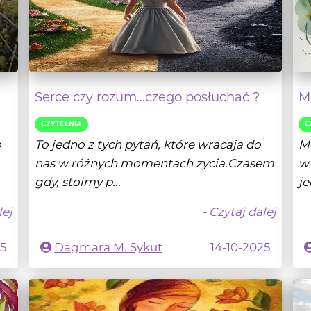
Serce czy rozum...czego posłuchać ?
Mo
CZYTELNIA
C
o
To jedno z tych pytań, które wracaja do
Mo
nas w różnych momentach zycia.Czasem
w 
gdy, stoimy p...
je
lej
- Czytaj dalej
25
Dagmara M. Sykut
14-10-2025