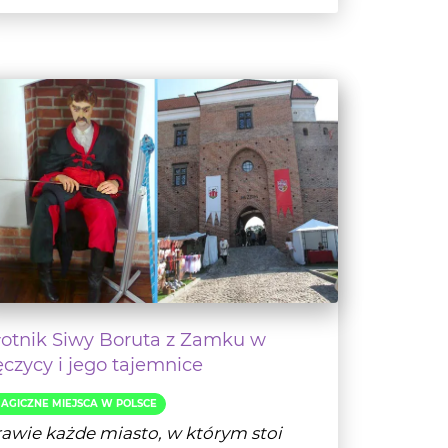
łotnik Siwy Boruta z Zamku w
ęczycy i jego tajemnice
AGICZNE MIEJSCA W POLSCE
awie każde miasto, w którym stoi
mek, może poszczycić się ciekawą
storią i na wpół m...