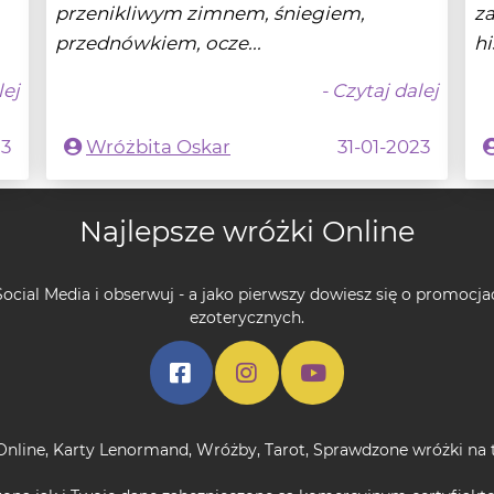
lej
- Czytaj dalej
23
Wróżbita Oskar
31-01-2023
Najlepsze wróżki Online
ocial Media i obserwuj - a jako pierwszy dowiesz się o promocja
ezoterycznych.
Online
,
Karty Lenormand
,
Wróżby
,
Tarot
,
Sprawdzone wróżki na 
rona jak i Twoje dane zabezpieczone są komercyjnym certyfiakt
 masz pełną gwarancję bezpiecznych, szyfrowanych usług i da
poziomie.