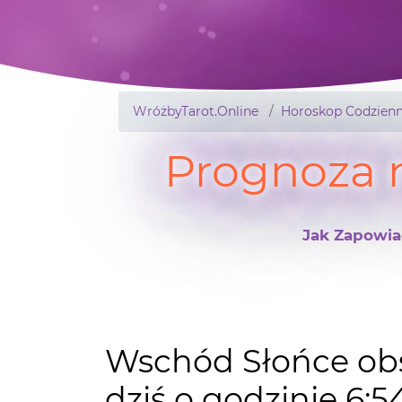
WróżbyTarot.Online
Horoskop Codzienn
Prognoza n
Jak Zapowia
Wschód Słońce o
dziś o godzinie 6:
18:03.