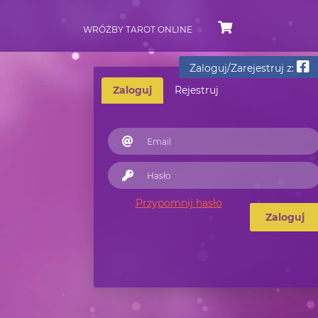
WRÓŻBY TAROT ONLINE
Zaloguj/Zarejestruj z:
Zaloguj
Rejestruj
Przypomnij hasło
Zaloguj