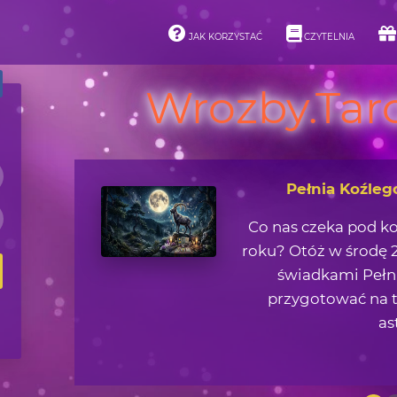
JAK KORZYSTAĆ
CZYTELNIA
Wrozby.Taro
Asteroidy i ich 
Jaką lekcję życiową 
zjawisk