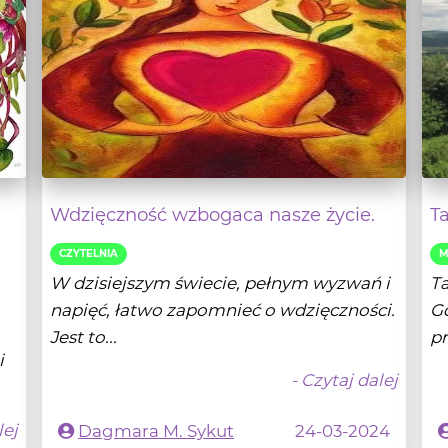
Wdzięczność wzbogaca nasze życie.
T
CZYTELNIA
M
W dzisiejszym świecie, pełnym wyzwań i
Ta
napięć, łatwo zapomnieć o wdzięczności.
Gd
Jest to...
pr
i
- Czytaj dalej
lej
Dagmara M. Sykut
24-03-2024
25