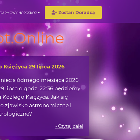
Zostań Doradcą
DARMOWY HOROSKOP
t.Online
wędrówka w okolicach Ziemi
możemy zaczerpnąć z obserwacji
 na nocnym niebie?
- Czytaj dalej