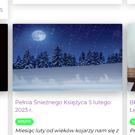
Pełnia Śnieżnego Księżyca 5 lutego
B
2023 r.
Ł
KSIĘŻYC
M
Miesiąc luty od wieków kojarzy nam się z
Pr
przenikliwym zimnem, śniegiem,
za
przednówkiem, ocze...
hi