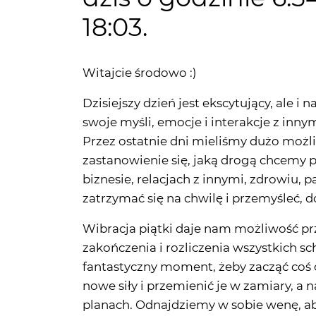
Witajcie środowo :)
Dzisiejszy dzień jest ekscytujący, ale i
swoje myśli, emocje i interakcje z innym
Przez ostatnie dni mieliśmy dużo możli
zastanowienie się, jaką drogą chcemy p
biznesie, relacjach z innymi, zdrowiu, 
zatrzymać się na chwilę i przemyśleć, 
Wibracja piątki daje nam możliwość pr
zakończenia i rozliczenia wszystkich s
fantastyczny moment, żeby zacząć coś 
nowe siły i przemienić je w zamiary, a n
planach. Odnajdziemy w sobie wenę, aby
Zapraszam Was dziś do lektury kolejne
- Saleosa. Opisał on runę Eihwaz. To ot