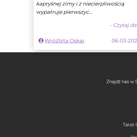
- Czytaj da
Wróżbita Oskar
06-03-20
Znajdź nas w S
Tarot 
St
SSL, dzięki czemu