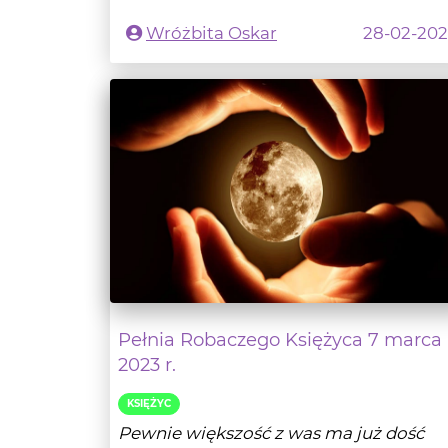
Pełnia Robaczego Księżyca 7 marca
2023 r.
KSIĘŻYC
Pewnie większość z was ma już dość
kapryśnej zimy i z niecierpliwością
wypatruje pierwszyc...