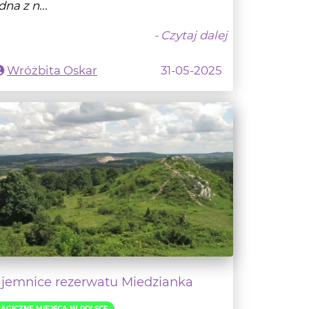
Wróżbita Oskar
31-05-2025
ajemnice rezerwatu Miedzianka
AGICZNE MIEJSCA W POLSCE
m gdzie kusi skarbnik ze starej kopalni
zie warto się wybrać, by podziwiać