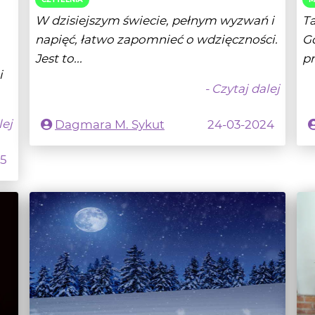
Jest to...
pr
i
- Czytaj dalej
lej
Dagmara M. Sykut
24-03-2024
25