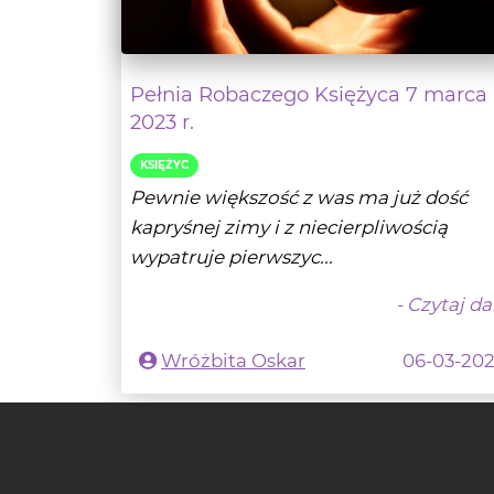
Pełnia Robaczego Księżyca 7 marca
2023 r.
KSIĘŻYC
Pewnie większość z was ma już dość
kapryśnej zimy i z niecierpliwością
wypatruje pierwszyc...
- Czytaj da
Wróżbita Oskar
06-03-20
Znajdź nas w S