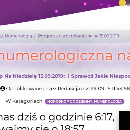
y, Numerologia
Prognoza numerologiczna na 15.09.2019
numerologiczna na 
Na Niedzielę 15.09.2019r. I Sprawdź Jakie Niespod
Opublikowane przez Redakcja o 2019-09-15 11:44:58
W Kategoriach:
HOROSKOP CODZIENNY, NUMEROLOGIA
as dziś o godzinie 6:17,
ajmy się o 18:57.
iś mówią nam cyferki?