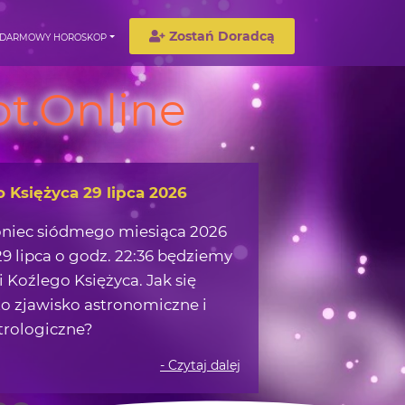
Zostań Doradcą
DARMOWY HOROSKOP
t.Online
wędrówka w okolicach Ziemi
możemy zaczerpnąć z obserwacji
 na nocnym niebie?
- Czytaj dalej