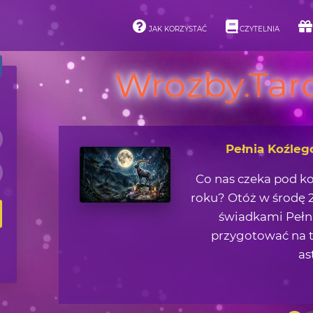
JAK KORZYSTAĆ
CZYTELNIA
Wrozby.Taro
Asteroidy i ich 
Jaką lekcję życiową 
zjawisk