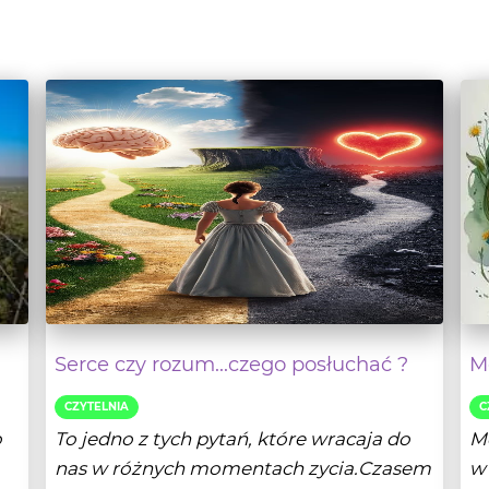
Serce czy rozum...czego posłuchać ?
Mo
CZYTELNIA
C
o
To jedno z tych pytań, które wracaja do
Mo
nas w różnych momentach zycia.Czasem
w 
gdy, stoimy p...
je
lej
- Czytaj dalej