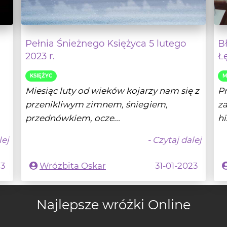
Pełnia Śnieżnego Księżyca 5 lutego
B
2023 r.
Ł
KSIĘŻYC
M
Miesiąc luty od wieków kojarzy nam się z
Pr
przenikliwym zimnem, śniegiem,
za
przednówkiem, ocze...
hi
lej
- Czytaj dalej
23
Wróżbita Oskar
31-01-2023
Najlepsze wróżki Online
ocial Media i obserwuj - a jako pierwszy dowiesz się o promocja
ezoterycznych.