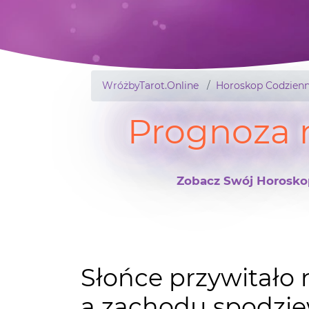
WróżbyTarot.Online
Horoskop Codzienn
Prognoza 
Zobacz Swój Horoskop 
Słońce przywitało n
a zachodu spodziew
Witajcie kochani w niedzielę. Co na dz