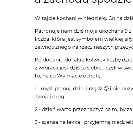
Patronuje nam dziś moja ukochana 9 z 
liczba, która jest symbolem wielkiej sił
zewnętrznego na rzecz naszych przeży
Po dodaniu do jakiejkolwiek liczby dzi
z wibracji jest dziś „u siebie„, czyli w 
to, na co Wy macie ochotę.
1 - myśl, planuj, dziel i rządź 🙂 i nie 
Twojej drogi.
2 - dzień warto przeznaczyć na to, by 
3 - szansa na lekką i przyjemną niedziel
4 - spokojny dzień bez niespodzianek. 
niczego.