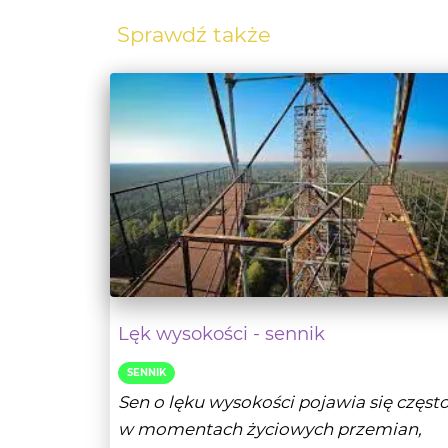
Lęk wysokości - sennik
SENNIK
Sen o lęku wysokości pojawia się częst
w momentach życiowych przemian,
kiedy śniący osiąg...
- Czytaj da