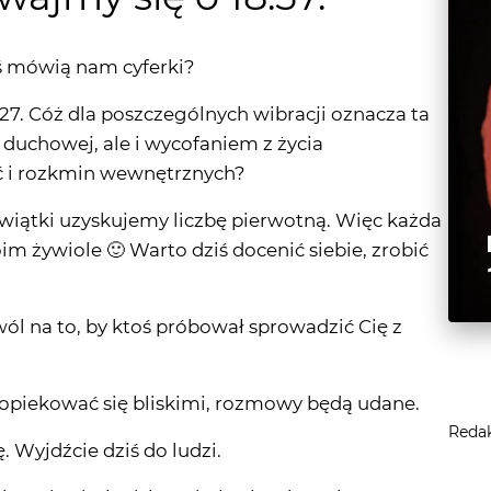
27. Cóż dla poszczególnych wibracji oznacza ta
y duchowej, ale i wycofaniem z życia
ć i rozkmin wewnętrznych?
ewiątki uzyskujemy liczbę pierwotną. Więc każda
swoim żywiole 🙂 Warto dziś docenić siebie, zrobić
pozwól na to, by ktoś próbował sprowadzić Cię z
zaopiekować się bliskimi, rozmowy będą udane.
Reda
ę. Wyjdźcie dziś do ludzi.
Nie wchodźcie dziś w dyskusje, nie wniosą