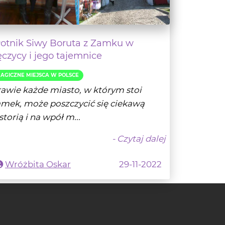
łotnik Siwy Boruta z Zamku w
ęczycy i jego tajemnice
AGICZNE MIEJSCA W POLSCE
awie każde miasto, w którym stoi
mek, może poszczycić się ciekawą
storią i na wpół m...
- Czytaj dalej
Wróżbita Oskar
29-11-2022
ch i artykułach