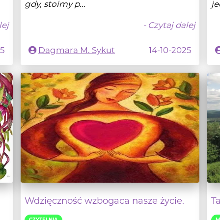
25
Dagmara M. Sykut
14-10-2025
Wdzięczność wzbogaca nasze życie.
T
CZYTELNIA
M
W dzisiejszym świecie, pełnym wyzwań i
Ta
napięć, łatwo zapomnieć o wdzięczności.
Gd