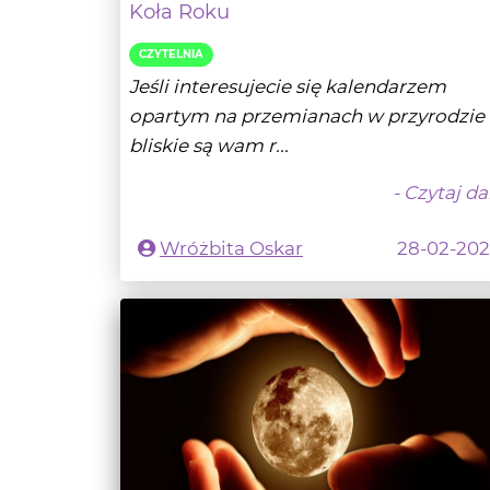
Jeśli interesujecie się kalendarzem
opartym na przemianach w przyrodzie 
bliskie są wam r...
- Czytaj da
Wróżbita Oskar
28-02-20