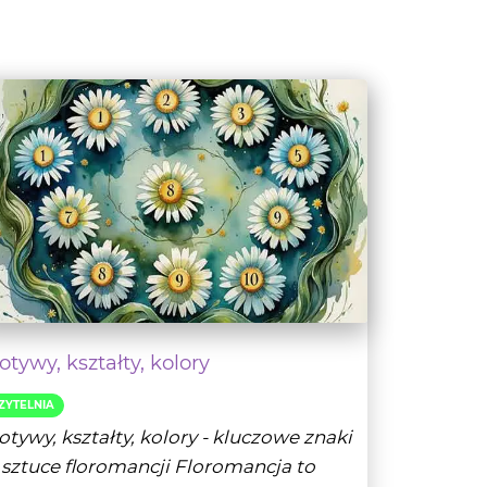
tywy, kształty, kolory
ZYTELNIA
tywy, kształty, kolory - kluczowe znaki
sztuce floromancji Floromancja to
dna z n...
- Czytaj dalej