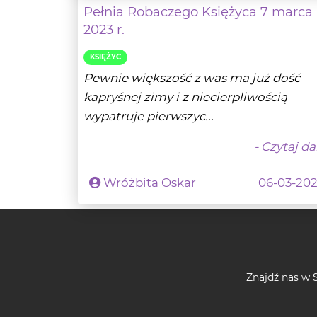
KSIĘŻYC
Pewnie większość z was ma już dość
kapryśnej zimy i z niecierpliwością
wypatruje pierwszyc...
- Czytaj da
Wróżbita Oskar
06-03-20
Znajdź nas w S