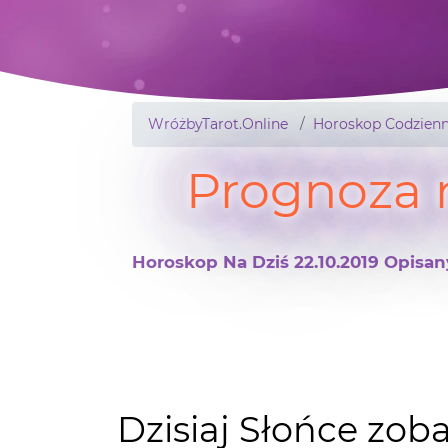
WróżbyTarot.Online
Horoskop Codzienn
Prognoza 
Horoskop Na Dziś 22.10.2019 Opisan
Dzisiaj Słońce zob
a jego zachód o 17: