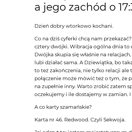
Dzień dobry wtorkowo kochani.
Co na dziś cyferki chcą nam przekazać? 
cztery dwójki. Wibracja ogólna dnia to 
Dwójka skupia się właśnie na relacjach
lubi działać sama. A Dziewiątka, bo ta
to też zakończenia, nie tylko relacji ale
połączenie może mówić też o tym, że p
na zupełnie inny. Warto zrobić zatem sp
oczekujemy i ile dostajemy w zamian. I
A co karty szamańskie?
Karta nr 46. Redwood. Czyli Sekwoja.
Jej odczyt to: jestem majestatycznym
zrozumiesz, że trywialne przyjaźnie mo
prawdą, która kieruje Was do mądrości