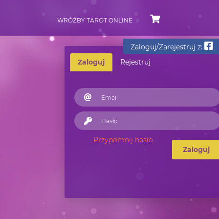
WRÓŻBY TAROT ONLINE
Zaloguj/Zarejestruj z:
Zaloguj
Rejestruj
Przypomnij hasło
Zaloguj