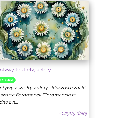
tywy, kształty, kolory
ZYTELNIA
tywy, kształty, kolory - kluczowe znaki
sztuce floromancji Floromancja to
dna z n...
- Czytaj dalej
Wróżbita Oskar
31-05-2025