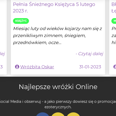
KSIĘŻYC
M
Miesiąc luty od wieków kojarzy nam się z
Pr
przenikliwym zimnem, śniegiem,
za
przednówkiem, ocze...
hi
lej
- Czytaj dalej
23
Wróżbita Oskar
31-01-2023
Najlepsze wróżki Online
ocial Media i obserwuj - a jako pierwszy dowiesz się o promocja
ezoterycznych.