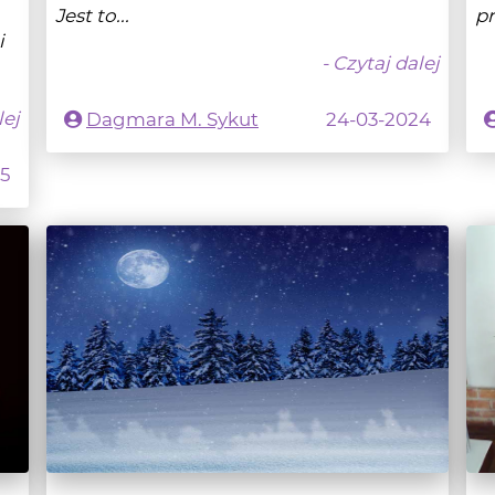
lej
Dagmara M. Sykut
24-03-2024
25
Pełnia Śnieżnego Księżyca 5 lutego
B
2023 r.
Ł