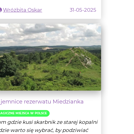
ajemnice rezerwatu Miedzianka
AGICZNE MIEJSCA W POLSCE
m gdzie kusi skarbnik ze starej kopalni
zie warto się wybrać, by podziwiać
zepięk...
- Czytaj dalej