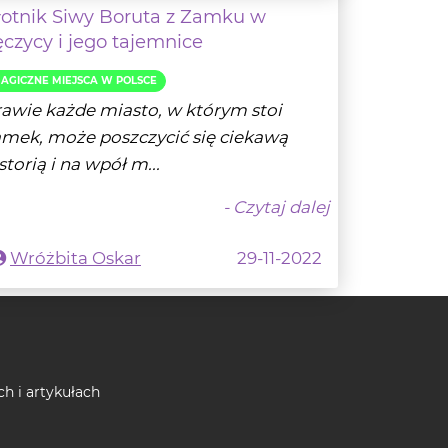
AGICZNE MIEJSCA W POLSCE
awie każde miasto, w którym stoi
mek, może poszczycić się ciekawą
storią i na wpół m...
- Czytaj dalej
Wróżbita Oskar
29-11-2022
ch i artykułach