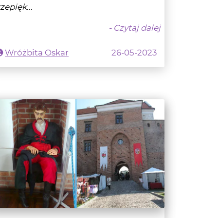
Wróżbita Oskar
26-05-2023
łotnik Siwy Boruta z Zamku w
ęczycy i jego tajemnice