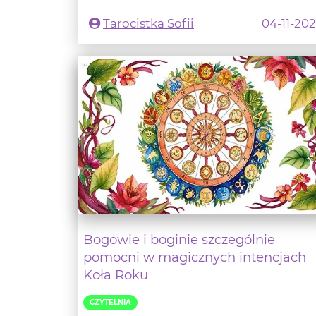
Bogowie i boginie szczególnie
pomocni w magicznych intencjach
Koła Roku
CZYTELNIA
Jeśli interesujecie się kalendarzem
opartym na przemianach w przyrodzie 
bliskie są wam r...