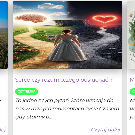
Serce czy rozum...czego posłuchać ?
Mo
CZYTELNIA
C
o
To jedno z tych pytań, które wracaja do
Mo
nas w różnych momentach zycia.Czasem
w 
gdy, stoimy p...
je
lej
- Czytaj dalej
25
Dagmara M. Sykut
14-10-2025