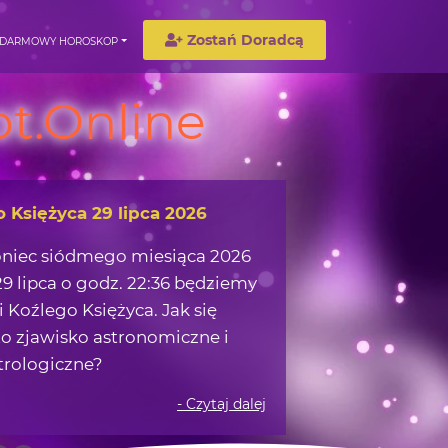
Zostań Doradcą
DARMOWY HOROSKOP
t.Online
wędrówka w okolicach Ziemi
możemy zaczerpnąć z obserwacji
 na nocnym niebie?
- Czytaj dalej