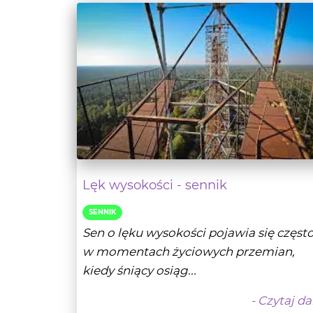
Lęk wysokości - sennik
SENNIK
Sen o lęku wysokości pojawia się częst
w momentach życiowych przemian,
kiedy śniący osiąg...
- Czytaj da
Tarocistka Sofii
04-11-20