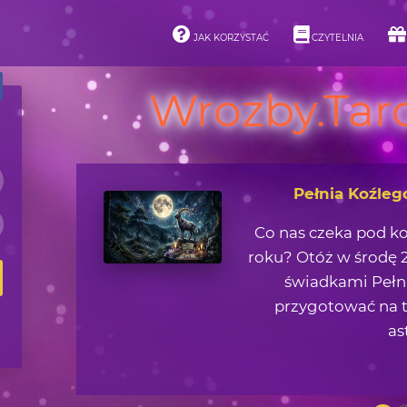
JAK KORZYSTAĆ
CZYTELNIA
Wrozby.Taro
Asteroidy i ich 
Jaką lekcję życiową 
zjawisk