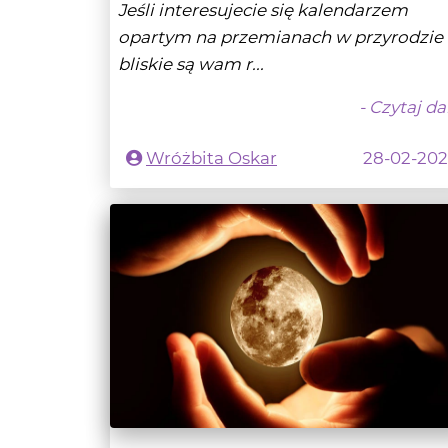
- Czytaj da
Wróżbita Oskar
28-02-20
Pełnia Robaczego Księżyca 7 marca
2023 r.