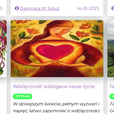
Wdzięczność wzbogaca nasze życie.
T
CZYTELNIA
M
W dzisiejszym świecie, pełnym wyzwań i
Ta
napięć, łatwo zapomnieć o wdzięczności.
Gd
Jest to...
pr
i
- Czytaj dalej