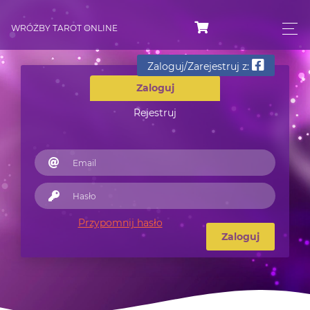
WRÓŻBY TAROT ONLINE
Zaloguj/Zarejestruj z:
Zaloguj
Rejestruj
Przypomnij hasło
Zaloguj