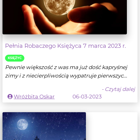
Pełnia Robaczego Księżyca 7 marca 2023 r.
KSIĘŻYC
Pewnie większość z was ma już dość kapryśnej
zimy i z niecierpliwością wypatruje pierwszyc...
- Czytaj dalej
Wróżbita Oskar
06-03-2023