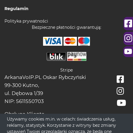
Regulamin
Polityka prywatności
Bezpieczne płatności gwarantują:
Stripe
ArkanaVoIP.PL Oskar Rybczyński
99-300 Kutno,
ul. Dębowa 1/39
NIP: 5611550703
Obsługa Klienta
Używamy cookies m.in. w celach: świadczenia usług,
tel.:
+48228966666
reklamy, statystyk. Korzystanie z witryny bez zmiany
bok[@]wrozbytarot.online
ustawień Twojej przeglądarki oznacza, że będą one