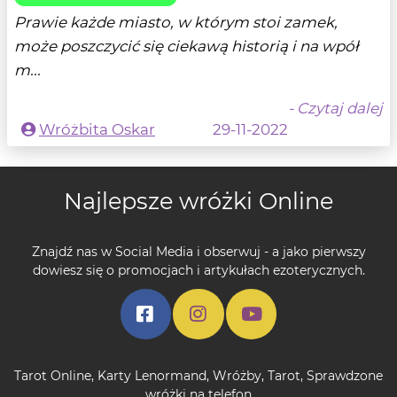
Prawie każde miasto, w którym stoi zamek,
może poszczycić się ciekawą historią i na wpół
m...
- Czytaj dalej
Wróżbita Oskar
29-11-2022
Najlepsze wróżki Online
Znajdź nas w Social Media i obserwuj - a jako pierwszy
dowiesz się o promocjach i artykułach ezoterycznych.
Tarot Online
,
Karty Lenormand
,
Wróżby
,
Tarot
,
Sprawdzone
wróżki na telefon