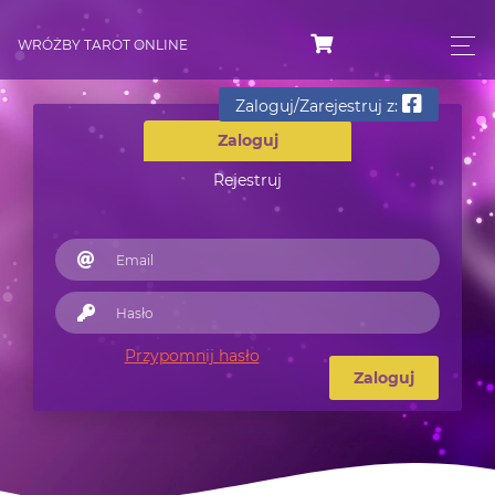
WRÓŻBY TAROT ONLINE
Zaloguj/Zarejestruj z:
Zaloguj
Rejestruj
Przypomnij hasło
Zaloguj