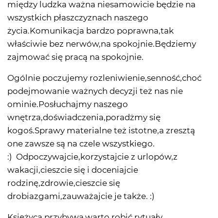
między ludzka ważna niesamowicie będzie na
wszystkich płaszczyznach naszego
życia.Komunikacja bardzo poprawna,tak
właściwie bez nerwów,na spokojnie.Będziemy
zajmować się pracą na spokojnie.
Ogólnie poczujemy rozleniwienie,senność,choć
podejmowanie ważnych decyzji też nas nie
ominie.Posłuchajmy naszego
wnętrza,doświadczenia,poradżmy się
kogoś.Sprawy materialne też istotne,a zresztą
one zawsze są na czele wszystkiego.
:) Odpoczywajcie,korzystajcie z urlopów,z
wakacji,cieszcie się i doceniajcie
rodzinę,zdrowie,cieszcie się
drobiazgami,zauważajcie je także. :)
Księżyca przybywa,warto robić rytuały