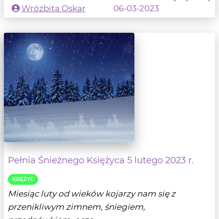
Wróżbita Oskar
06-03-2023
Pełnia Śnieżnego Księżyca 5 lutego 2023 r.
KSIĘŻYC
Miesiąc luty od wieków kojarzy nam się z
przenikliwym zimnem, śniegiem,