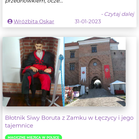
przednówkiem, ocze...
- Czytaj dalej
Wróżbita Oskar
31-01-2023
Błotnik Siwy Boruta z Zamku w Łęczycy i jego
tajemnice
MAGICZNE MIEJSCA W POLSCE