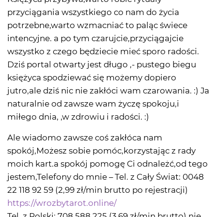
przyciągania wszystkiego co nam do życia
potrzebne,warto wzmacniać to paląc świece
intencyjne. a po tym czarujcie,przyciągajcie
wszystko z czego będziecie mieć sporo radości.
Dziś portal otwarty jest długo ,- pustego biegu
księżyca spodziewać się możemy dopiero
jutro,ale dziś nic nie zakłóci wam czarowania. :) Ja
naturalnie od zawsze wam życzę spokoju,i
miłego dnia, ,w zdrowiu i radości. :)
Ale wiadomo zawsze coś zakłóca nam
spokój,Możesz sobie pomóc,korzystając z rady
moich kart.a spokój pomogę Ci odnależć,od tego
jestem,Telefony do mnie – Tel. z Cały Świat: 0048
22 118 92 59 (2,99 zł/min brutto po rejestracji)
https://wrozbytarot.online/
Tel. z Polski: 708 588 225 (3,69 zł/min brutto) nie