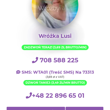
Wróżka Lusi
ZADZWOŃ TERAZ! (3,69 ZŁ BRUTTO/MIN)
708 588 225
SMS: WTA01 (treść SMS) Na 73313
(3,69 zł z VAT)
DZWOŃ TANIEJ: (3,49 ZŁ/MIN BRUTTO)
+48 22 896 65 01