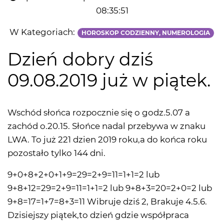
08:35:51
W Kategoriach:
HOROSKOP CODZIENNY, NUMEROLOGIA
Dzień dobry dziś
09.08.2019 już w piątek.
Wschód słońca rozpocznie się o godz.5.07 a
zachód o.20.15. Słońce nadal przebywa w znaku
LWA. To już 221 dzien 2019 roku,a do końca roku
pozostało tylko 144 dni.
9+0+8+2+0+1+9=29=2+9=11=1+1=2 lub
9+8+12=29=2+9=11=1+1=2 lub 9+8+3=20=2+0=2 lub
9+8=17=1+7=8+3=11 Wibruje dziś 2, Brakuje 4.5.6.
Dzisiejszy piątek,to dzień gdzie współpraca