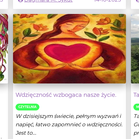
Wdzięczność wzbogaca nasze życie.
T
CZYTELNIA
M
W dzisiejszym świecie, pełnym wyzwań i
Ta
napięć, łatwo zapomnieć o wdzięczności.
Gd
Jest to...
pr
i
- Czytaj dalej