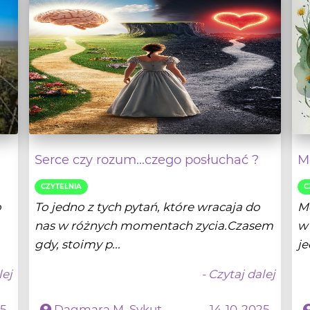
Serce czy rozum...czego posłuchać ?
Mo
CZYTELNIA
C
o
To jedno z tych pytań, które wracaja do
Mo
nas w różnych momentach zycia.Czasem
w 
gdy, stoimy p...
je
lej
- Czytaj dalej
25
Dagmara M. Sykut
14-10-2025