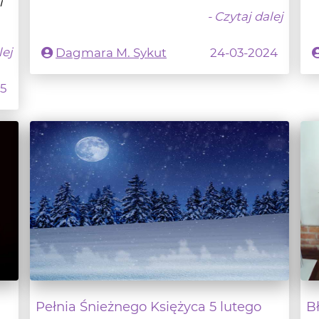
lej
Dagmara M. Sykut
24-03-2024
25
Pełnia Śnieżnego Księżyca 5 lutego
B
2023 r.
Ł
KSIĘŻYC
M