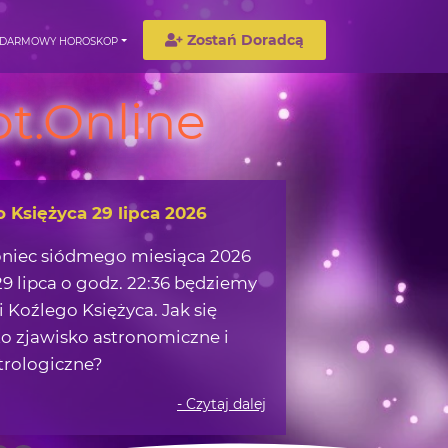
Zostań Doradcą
DARMOWY HOROSKOP
t.Online
wędrówka w okolicach Ziemi
możemy zaczerpnąć z obserwacji
 na nocnym niebie?
- Czytaj dalej