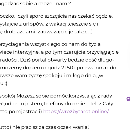
tajcie z urlopów, z wakacji,cieszcie się i
ię drobiazgami, zauważajcie je także. :)
przyciągania wszystkiego co nam do życia
ece intencyjne. a po tym czarujcie,przyciągajcie
radości. Dziś portal otwarty będzie dość długo-
 możemy dopiero o godz.21.50 i potrwa on aż do
d zawsze wam życzę spokoju,i miłego dnia, ,w
u :)
pokój,Możesz sobie pomóc,korzystając z rady
,od tego jestem,Telefony do mnie – Tel. z Cały
tto po rejestracji)
https://wrozbytarot.online/
rutto) nie płacisz za czas oczekiwania'.
ł brutto) – SMS: WTA01 (treść SMS) na 507 626 666