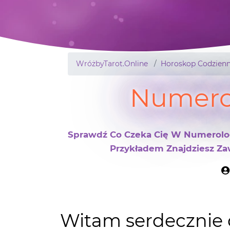
WróżbyTarot.Online
Horoskop Codzienn
Numerol
Sprawdź Co Czeka Cię W Numerologi
Przykładem Znajdziesz Zaw
Witam serdecznie d
sobotę.