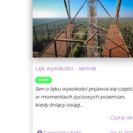
Lęk wysokości - sennik
SENNIK
Sen o lęku wysokości pojawia się częst
w momentach życiowych przemian,
kiedy śniący osiąg...
- Czytaj da
Tarocistka Sofii
04-11-20