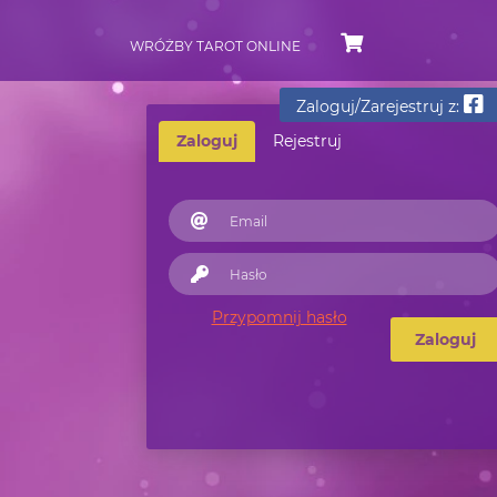
WRÓŻBY TAROT ONLINE
Zaloguj/Zarejestruj z:
Zaloguj
Rejestruj
Przypomnij hasło
Zaloguj