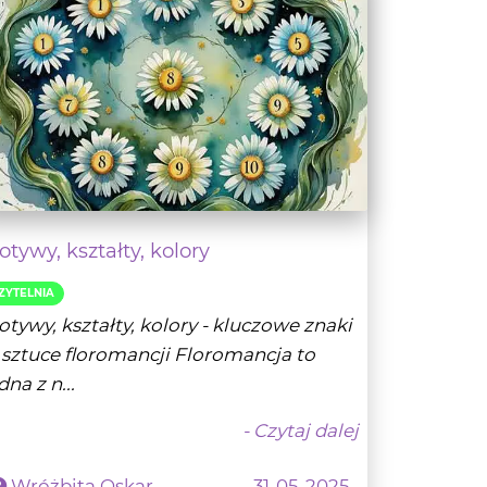
tywy, kształty, kolory
ZYTELNIA
tywy, kształty, kolory - kluczowe znaki
sztuce floromancji Floromancja to
dna z n...
- Czytaj dalej
Wróżbita Oskar
31-05-2025