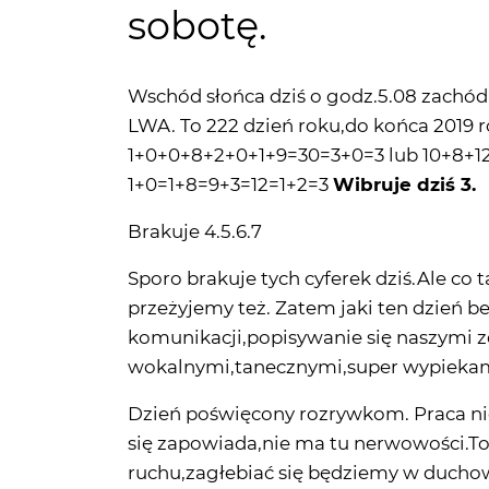
Wschód słońca dziś o godz.5.08 zachód
LWA. To 222 dzień roku,do końca 2019 r
1+0+0+8+2+0+1+9=30=3+0=3 lub 10+8+12
1+0=1+8=9+3=12=1+2=3
Wibruje dziś 3.
Brakuje 4.5.6.7
Sporo brakuje tych cyferek dziś.Ale co ta
przeżyjemy też. Zatem jaki ten dzień b
komunikacji,popisywanie się naszymi z
wokalnymi,tanecznymi,super wypiekami
Dzień poświęcony rozrywkom. Praca nie
się zapowiada,nie ma tu nerwowości.T
ruchu,zagłebiać się będziemy w ducho
będzie,będą się sami sobą zajmować,d
Ale,ale...dziś obecna jest 21,a to jednak 