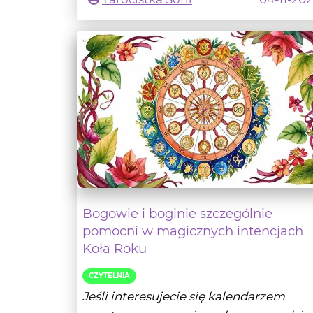
Bogowie i boginie szczególnie
pomocni w magicznych intencjach
Koła Roku
CZYTELNIA
Jeśli interesujecie się kalendarzem
opartym na przemianach w przyrodzie 
bliskie są wam r...