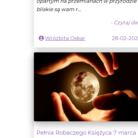
- Czytaj da
Wróżbita Oskar
28-02-20
Pełnia Robaczego Księżyca 7 marca
2023 r.
KSIĘŻYC