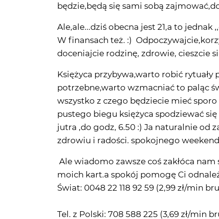
W finansach też. :) Odpoczywajcie,korzys
doceniajcie rodzinę, zdrowie, cieszcie s
Księżyca przybywa,warto robić rytuały 
potrzebne,warto wzmacniać to paląc świ
wszystko z czego będziecie mieć sporo 
pustego biegu księżyca spodziewać się
jutra ,do godz, 6.50 :) Ja naturalnie o
zdrowiu i radości. spokojnego weekend
Ale wiadomo zawsze coś zakłóca nam s
moich kart.a spokój pomogę Ci odnależć
Świat: 0048 22 118 92 59 (2,99 zł/min bru
Tel. z Polski: 708 588 225 (3,69 zł/min b
SMS: WTA01 (treść SMS) na 73313 (3,69 z