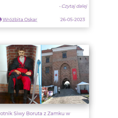
Wróżbita Oskar
26-05-2023
łotnik Siwy Boruta z Zamku w
ęczycy i jego tajemnice
AGICZNE MIEJSCA W POLSCE