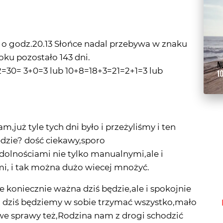
 o godz.20.13 Słońce nadal przebywa w znaku
oku pozostało 143 dni.
=30= 3+0=3 lub 10+8=18+3=21=2+1=3 lub
m,już tyle tych dni było i przeżyliśmy i ten
edzie? dość ciekawy,sporo
dolnościami nie tylko manualnymi,ale i
, i tak można dużo wiecej mnożyć.
 koniecznie ważna dziś będzie,ale i spokojnie
o dziś będziemy w sobie trzymać wszystko,mało
we sprawy też,Rodzina nam z drogi schodzić
ogadzać sobie a może i nam.?
,,oczko,, czyli sporo szczęścia nas czekać będzie.