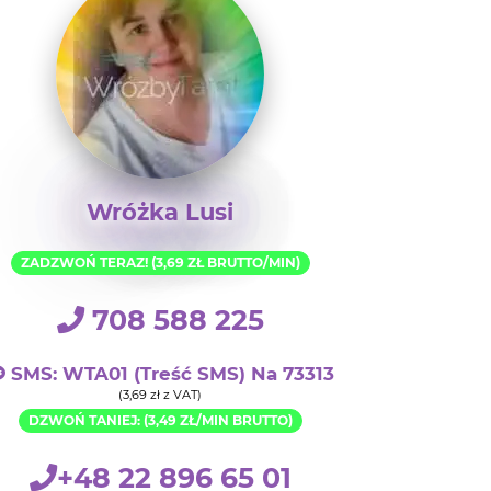
Wróżka Lusi
ZADZWOŃ TERAZ! (3,69 ZŁ BRUTTO/MIN)
708 588 225
SMS: WTA01 (treść SMS) Na 73313
(3,69 zł z VAT)
DZWOŃ TANIEJ: (3,49 ZŁ/MIN BRUTTO)
+48 22 896 65 01
Rozpocznij Czat 2.99 zł/min