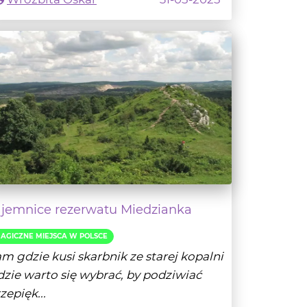
ajemnice rezerwatu Miedzianka
AGICZNE MIEJSCA W POLSCE
m gdzie kusi skarbnik ze starej kopalni
zie warto się wybrać, by podziwiać
zepięk...
- Czytaj dalej