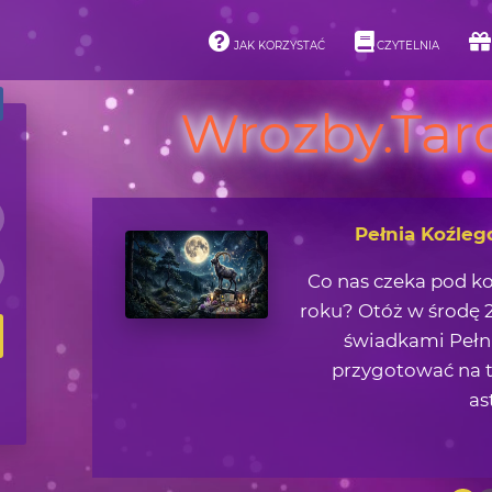
JAK KORZYSTAĆ
CZYTELNIA
Wrozby.Taro
Asteroidy i ich 
Jaką lekcję życiową 
zjawisk