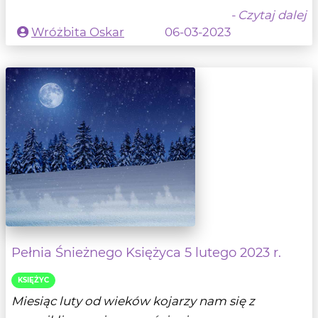
- Czytaj dalej
Wróżbita Oskar
06-03-2023
Pełnia Śnieżnego Księżyca 5 lutego 2023 r.
KSIĘŻYC
Miesiąc luty od wieków kojarzy nam się z