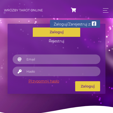
WRÓŻBY TAROT ONLINE
Zaloguj/Zarejestruj z:
Zaloguj
Rejestruj
Przypomnij hasło
Zaloguj