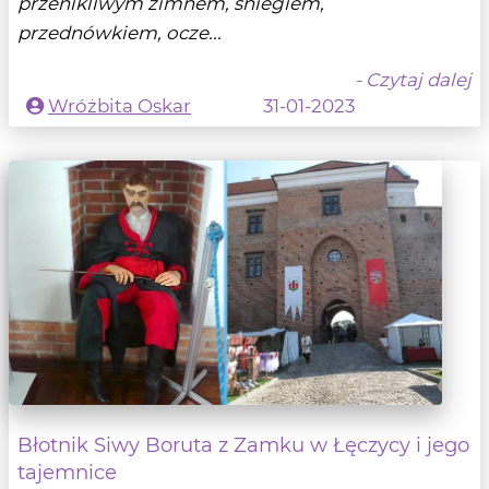
przenikliwym zimnem, śniegiem,
przednówkiem, ocze...
- Czytaj dalej
Wróżbita Oskar
31-01-2023
Błotnik Siwy Boruta z Zamku w Łęczycy i jego
tajemnice