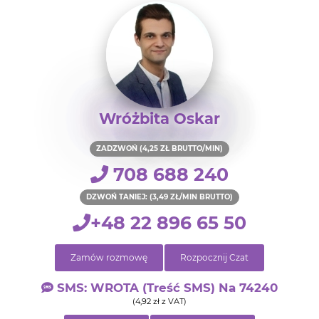
Wróżbita Oskar
ZADZWOŃ (4,25 ZŁ BRUTTO/MIN)
708 688 240
DZWOŃ TANIEJ: (3,49 ZŁ/MIN BRUTTO)
+48 22 896 65 50
Zamów rozmowę
Rozpocznij Czat
SMS: WROTA (treść SMS) Na 74240
(4,92 zł z VAT)