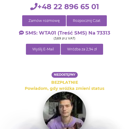
+48 22 896 65 01
Zamów rozmowę
Rozpocznij Czat
SMS: WTA01 (treść SMS) Na 73313
(3,69 zł z VAT)
Wyślij E-Mail
Wróżba za 2,94 zł
NIEDOSTĘPNY
BEZPŁATNIE
Powiadom, gdy wróżka zmieni status