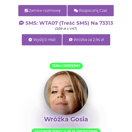
Zamów rozmowę
Rozpocznij Czat
SMS: WTA07 (treść SMS) Na 73313
(3,69 zł z VAT)
Wyślij E-Mail
Wróżba za 2,94 zł
TERAZ DOSTĘPNY
Wróżka Gosia
ZADZWOŃ TERAZ (4,92 ZŁ BRUTTO/MIN)