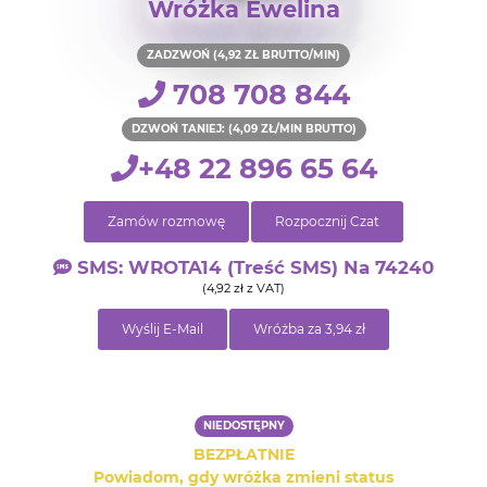
Wróżka Ewelina
ZADZWOŃ (4,92 ZŁ BRUTTO/MIN)
708 708 844
DZWOŃ TANIEJ: (4,09 ZŁ/MIN BRUTTO)
+48 22 896 65 64
Zamów rozmowę
Rozpocznij Czat
SMS: WROTA14 (treść SMS) Na 74240
(4,92 zł z VAT)
Wyślij E-Mail
Wróżba za 3,94 zł
NIEDOSTĘPNY
BEZPŁATNIE
Powiadom, gdy wróżka zmieni status