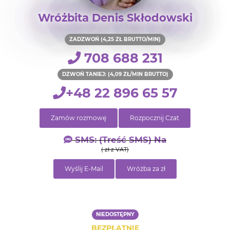
Wróżbita Denis Skłodowski
ZADZWOŃ (4,25 ZŁ BRUTTO/MIN)
708 688 231
DZWOŃ TANIEJ: (4,09 ZŁ/MIN BRUTTO)
+48 22 896 65 57
Zamów rozmowę
Rozpocznij Czat
SMS: (treść SMS) Na
( zł z VAT)
Wyślij E-Mail
Wróżba za zł
NIEDOSTĘPNY
BEZPŁATNIE