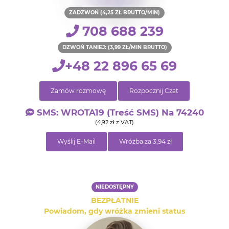
ZADZWOŃ (4,25 ZŁ BRUTTO/MIN)
708 688 239
DZWOŃ TANIEJ: (3,99 ZŁ/MIN BRUTTO)
+48 22 896 65 69
Zamów rozmowę
Rozpocznij Czat
SMS: WROTA19 (treść SMS) Na 74240
(4,92 zł z VAT)
Wyślij E-Mail
Wróżba za 3,94 zł
NIEDOSTĘPNY
BEZPŁATNIE
Powiadom, gdy wróżka zmieni status