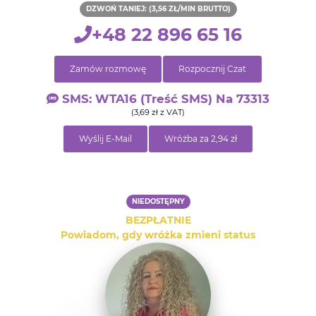
DZWOŃ TANIEJ: (3,56 ZŁ/MIN BRUTTO)
+48 22 896 65 16
Zamów rozmowę
Rozpocznij Czat
SMS: WTA16 (treść SMS) Na 73313
(3,69 zł z VAT)
Wyślij E-Mail
Wróżba za 2,94 zł
NIEDOSTĘPNY
BEZPŁATNIE
Powiadom, gdy wróżka zmieni status