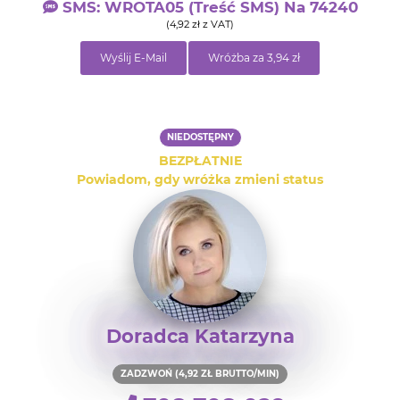
SMS: WROTA05 (treść SMS) Na 74240
(4,92 zł z VAT)
Wyślij E-Mail
Wróżba za 3,94 zł
NIEDOSTĘPNY
BEZPŁATNIE
Powiadom, gdy wróżka zmieni status
Doradca Katarzyna
ZADZWOŃ (4,92 ZŁ BRUTTO/MIN)