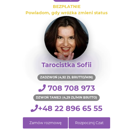
BEZPŁATNIE
Powiadom, gdy wróżka zmieni status
Tarocistka Sofii
ZADZWOŃ (4,92 ZŁ BRUTTO/MIN)
708 708 973
DZWOŃ TANIEJ: (4,29 ZŁ/MIN BRUTTO)
+48 22 896 65 55
Zamów rozmowę
Rozpocznij Czat