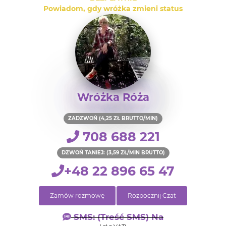
Powiadom, gdy wróżka zmieni status
Wróżka Róża
ZADZWOŃ (4,25 ZŁ BRUTTO/MIN)
708 688 221
DZWOŃ TANIEJ: (3,59 ZŁ/MIN BRUTTO)
+48 22 896 65 47
Zamów rozmowę
Rozpocznij Czat
SMS: (treść SMS) Na