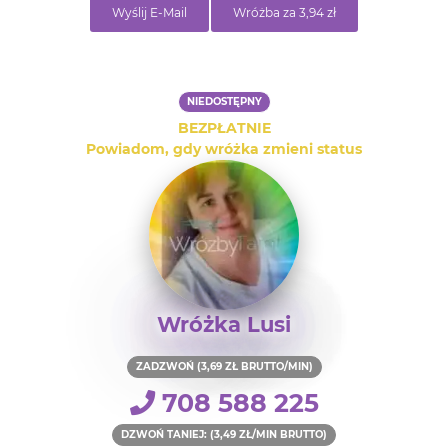
Wyślij E-Mail
Wróżba za 3,94 zł
NIEDOSTĘPNY
BEZPŁATNIE
Powiadom, gdy wróżka zmieni status
Wróżka Lusi
ZADZWOŃ (3,69 ZŁ BRUTTO/MIN)
708 588 225
DZWOŃ TANIEJ: (3,49 ZŁ/MIN BRUTTO)