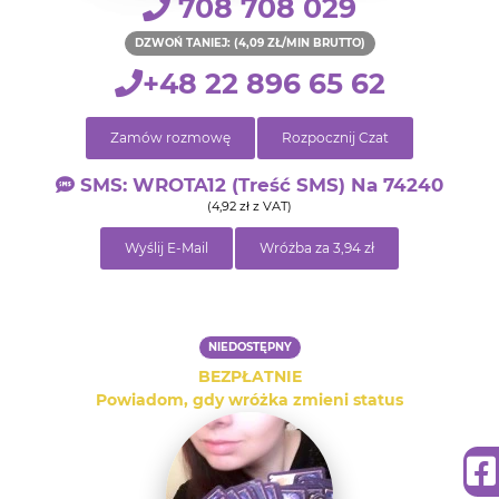
708 708 029
DZWOŃ TANIEJ: (4,09 ZŁ/MIN BRUTTO)
+48 22 896 65 62
Zamów rozmowę
Rozpocznij Czat
SMS: WROTA12 (treść SMS) Na 74240
(4,92 zł z VAT)
Wyślij E-Mail
Wróżba za 3,94 zł
NIEDOSTĘPNY
BEZPŁATNIE
Powiadom, gdy wróżka zmieni status