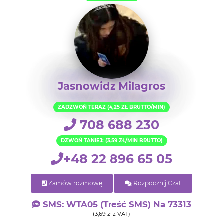
Jasnowidz Milagros
ZADZWOŃ TERAZ (4,25 ZŁ BRUTTO/MIN)
708 688 230
DZWOŃ TANIEJ: (3,59 ZŁ/MIN BRUTTO)
+48 22 896 65 05
Zamów rozmowę
Rozpocznij Czat
SMS: WTA05 (treść SMS) Na 73313
(3,69 zł z VAT)