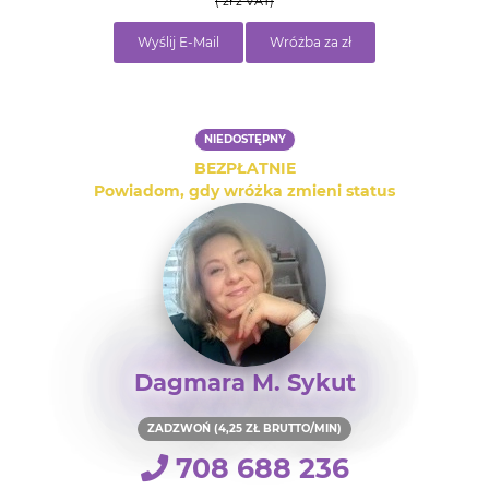
( zł z VAT)
Wyślij E-Mail
Wróżba za zł
NIEDOSTĘPNY
BEZPŁATNIE
Powiadom, gdy wróżka zmieni status
Dagmara M. Sykut
ZADZWOŃ (4,25 ZŁ BRUTTO/MIN)
708 688 236