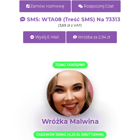
Zamów rozmowę
Rozpocznij Czat
SMS: WTA08 (treść SMS) Na 73313
(3,69 zł z VAT)
Wyślij E-Mail
Wróżba za 2,94 zł
TERAZ DOSTĘPNY
Wróżka Malwina
ZADZWOŃ TERAZ (4,25 ZŁ BRUTTO/MIN)