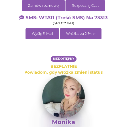
Zamów rozmowę
Rozpocznij Czat
SMS: WTA11 (treść SMS) Na 73313
(3,69 zł z VAT)
Wyślij E-Mail
Wróżba za 2,94 zł
NIEDOSTĘPNY
BEZPŁATNIE
Powiadom, gdy wróżka zmieni status
Monika