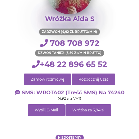
Wróżka Aida S
ZADZWOŃ (4,92 ZŁ BRUTTO/MIN)
708 708 972
DZWOŃ TANIEJ: (3,59 ZŁ/MIN BRUTTO)
+48 22 896 65 52
Zamów rozmowę
Rozpocznij Czat
SMS: WROTA02 (treść SMS) Na 74240
(4,92 zł z VAT)
Wyślij E-Mail
Wróżba za 3,94 zł
NIEDOSTĘPNY