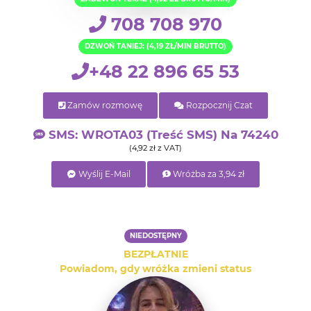
708 708 970
DZWOŃ TANIEJ: (4,19 ZŁ/MIN BRUTTO)
+48 22 896 65 53
Zamów rozmowę
Rozpocznij Czat
SMS: WROTA03 (treść SMS) Na 74240
(4,92 zł z VAT)
Wyślij E-Mail
Wróżba za 3,94 zł
NIEDOSTĘPNY
BEZPŁATNIE
Powiadom, gdy wróżka zmieni status