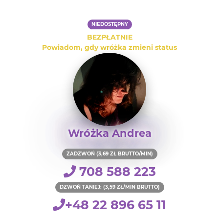
NIEDOSTĘPNY
BEZPŁATNIE
Powiadom, gdy wróżka zmieni status
Wróżka Andrea
ZADZWOŃ (3,69 ZŁ BRUTTO/MIN)
708 588 223
DZWOŃ TANIEJ: (3,59 ZŁ/MIN BRUTTO)
+48 22 896 65 11