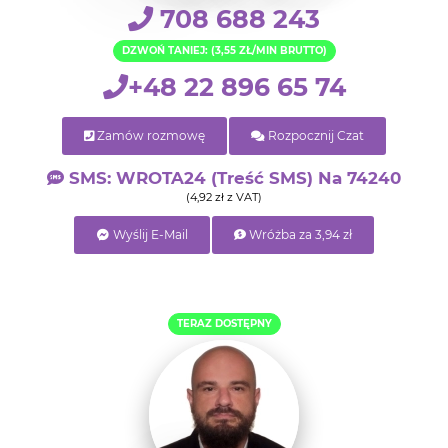
708 688 243
DZWOŃ TANIEJ: (3,55 ZŁ/MIN BRUTTO)
+48 22 896 65 74
Zamów rozmowę
Rozpocznij Czat
SMS: WROTA24 (treść SMS) Na 74240
(4,92 zł z VAT)
Wyślij E-Mail
Wróżba za 3,94 zł
TERAZ DOSTĘPNY