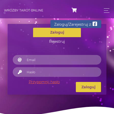
WRÓŻBY TAROT ONLINE
Zaloguj/Zarejestruj z:
Zaloguj
Rejestruj
Przypomnij hasło
Zaloguj