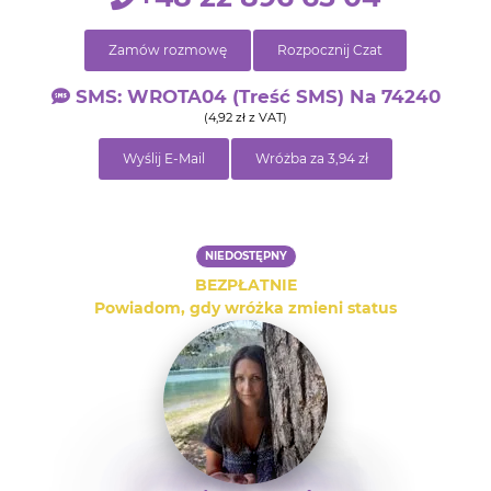
Zamów rozmowę
Rozpocznij Czat
SMS: WROTA04 (treść SMS) Na 74240
(4,92 zł z VAT)
Wyślij E-Mail
Wróżba za 3,94 zł
NIEDOSTĘPNY
BEZPŁATNIE
Powiadom, gdy wróżka zmieni status