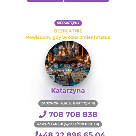
NIEDOSTĘPNY
BEZPŁATNIE
Powiadom, gdy wróżka zmieni status
Katarzyna
ZADZWOŃ (4,92 ZŁ BRUTTO/MIN)
708 708 838
DZWOŃ TANIEJ: (4,29 ZŁ/MIN BRUTTO)
+48 22 896 65 04