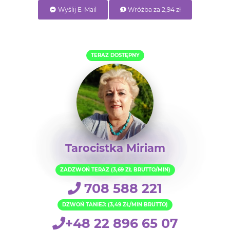
Wyślij E-Mail
Wróżba za 2,94 zł
TERAZ DOSTĘPNY
Tarocistka Miriam
ZADZWOŃ TERAZ (3,69 ZŁ BRUTTO/MIN)
708 588 221
DZWOŃ TANIEJ: (3,49 ZŁ/MIN BRUTTO)
+48 22 896 65 07