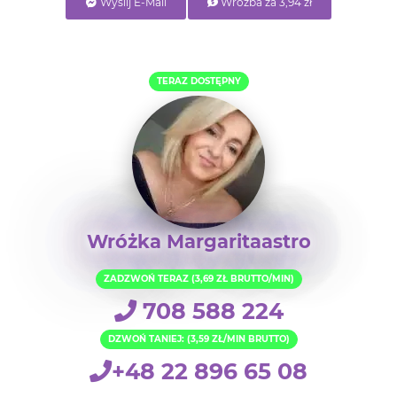
Wyślij E-Mail
Wróżba za 3,94 zł
TERAZ DOSTĘPNY
Wróżka Margaritaastro
ZADZWOŃ TERAZ (3,69 ZŁ BRUTTO/MIN)
708 588 224
DZWOŃ TANIEJ: (3,59 ZŁ/MIN BRUTTO)
+48 22 896 65 08