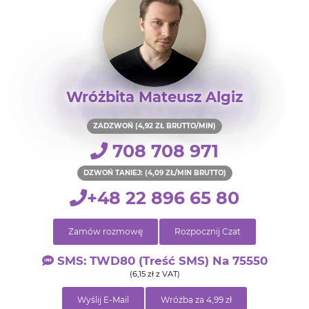
Wróżbita Mateusz Algiz
ZADZWOŃ (4,92 ZŁ BRUTTO/MIN)
708 708 971
DZWOŃ TANIEJ: (4,09 ZŁ/MIN BRUTTO)
+48 22 896 65 80
Zamów rozmowę
Rozpocznij Czat
SMS: TWD80 (treść SMS) Na 75550
(6,15 zł z VAT)
Wyślij E-Mail
Wróżba za 4,99 zł