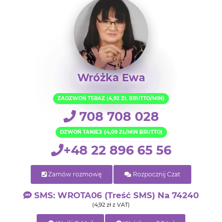
Wróżka Ewa
ZADZWOŃ TERAZ (4,92 ZŁ BRUTTO/MIN)
708 708 028
DZWOŃ TANIEJ: (4,09 ZŁ/MIN BRUTTO)
+48 22 896 65 56
Zamów rozmowę
Rozpocznij Czat
SMS: WROTA06 (treść SMS) Na 74240
(4,92 zł z VAT)