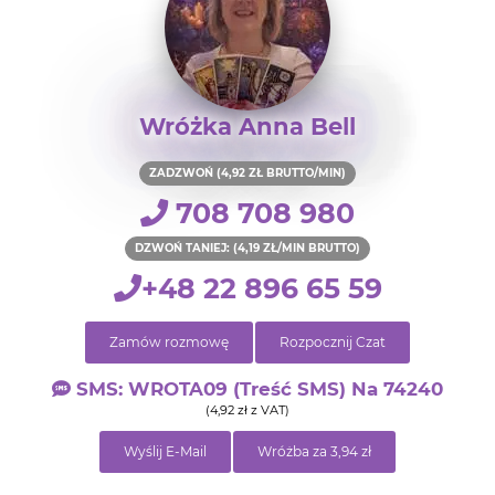
Wróżka Anna Bell
ZADZWOŃ (4,92 ZŁ BRUTTO/MIN)
708 708 980
DZWOŃ TANIEJ: (4,19 ZŁ/MIN BRUTTO)
+48 22 896 65 59
Zamów rozmowę
Rozpocznij Czat
SMS: WROTA09 (treść SMS) Na 74240
(4,92 zł z VAT)
Wyślij E-Mail
Wróżba za 3,94 zł