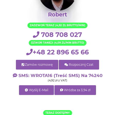
Robert
ZADZWOŃ TERAZ (4,92 ZŁ BRUTTO/MIN)
708 708 027
DZWOŃ TANIEJ: (4,09 ZŁ/MIN BRUTTO)
+48 22 896 65 66
Zamów rozmowę
Rozpocznij Czat
SMS: WROTA16 (treść SMS) Na 74240
(4,92 zł z VAT)
Wyślij E-Mail
Wróżba za 3,94 zł
TERAZ DOSTĘPNY