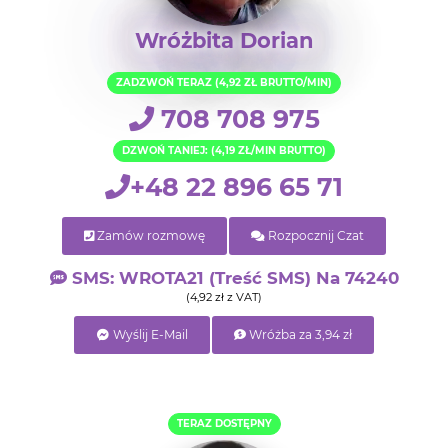
Wróżbita Dorian
ZADZWOŃ TERAZ (4,92 ZŁ BRUTTO/MIN)
708 708 975
DZWOŃ TANIEJ: (4,19 ZŁ/MIN BRUTTO)
+48 22 896 65 71
Zamów rozmowę
Rozpocznij Czat
SMS: WROTA21 (treść SMS) Na 74240
(4,92 zł z VAT)
Wyślij E-Mail
Wróżba za 3,94 zł
TERAZ DOSTĘPNY